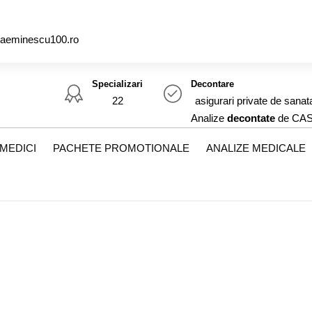
caeminescu100.ro
Specializari
Decontare
22
asigurari private de sanat
Analize
decontate
de CA
MEDICI
PACHETE PROMOTIONALE
ANALIZE MEDICALE