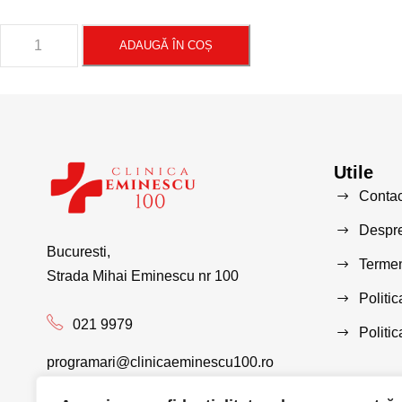
C
ADAUGĂ ÎN COȘ
a
n
t
i
t
Utile
a
Contac
t
e
Despre
Bucuresti,
I
Termeni
Strada Mihai Eminescu nr 100
G
Politic
F
021 9979
-
Politi
B
programari@clinicaeminescu100.ro
i
n