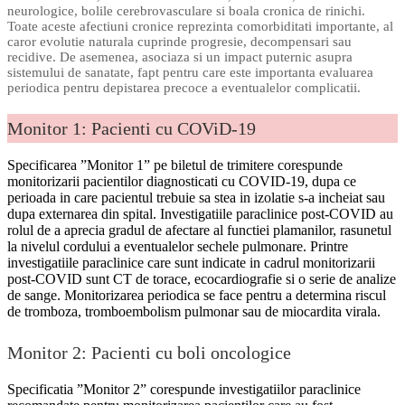
neurologice, bolile cerebrovasculare si boala cronica de rinichi.
Toate aceste afectiuni cronice reprezinta comorbiditati importante, al
caror evolutie naturala cuprinde progresie, decompensari sau
recidive. De asemenea, asociaza si un impact puternic asupra
sistemului de sanatate, fapt pentru care este importanta evaluarea
periodica pentru depistarea precoce a eventualelor complicatii.
Monitor 1: Pacienti cu COViD-19
Specificarea ”Monitor 1” pe biletul de trimitere corespunde
monitorizarii pacientilor diagnosticati cu COVID-19, dupa ce
perioada in care pacientul trebuie sa stea in izolatie s-a incheiat sau
dupa externarea din spital. Investigatiile paraclinice post-COVID au
rolul de a aprecia gradul de afectare al functiei plamanilor, rasunetul
la nivelul cordului a eventualelor sechele pulmonare. Printre
investigatiile paraclinice care sunt indicate in cadrul monitorizarii
post-COVID sunt CT de torace, ecocardiografie si o serie de analize
de sange. Monitorizarea periodica se face pentru a determina riscul
de tromboza, tromboembolism pulmonar sau de miocardita virala.
Monitor 2: Pacienti cu boli oncologice
Specificatia ”Monitor 2” corespunde investigatiilor paraclinice