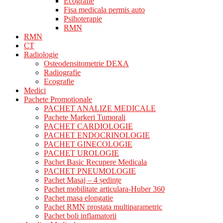
Ecografie
Fisa medicala permis auto
Psihoterapie
RMN
RMN
CT
Radiologie
Osteodensitometrie DEXA
Radiografie
Ecografie
Medici
Pachete Promotionale
PACHET ANALIZE MEDICALE
Pachete Markeri Tumorali
PACHET CARDIOLOGIE
PACHET ENDOCRINOLOGIE
PACHET GINECOLOGIE
PACHET UROLOGIE
Pachet Basic Recupere Medicala
PACHET PNEUMOLOGIE
Pachet Masaj – 4 ședințe
Pachet mobilitate articulara-Huber 360
Pachet masa elongatie
Pachet RMN prostata multiparametric
Pachet boli inflamatorii