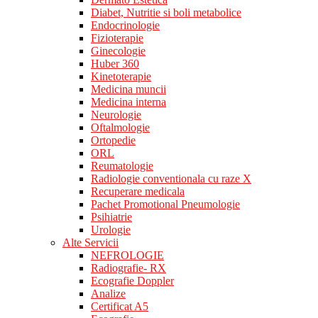
Diabet, Nutritie si boli metabolice
Endocrinologie
Fizioterapie
Ginecologie
Huber 360
Kinetoterapie
Medicina muncii
Medicina interna
Neurologie
Oftalmologie
Ortopedie
ORL
Reumatologie
Radiologie conventionala cu raze X
Recuperare medicala
Pachet Promotional Pneumologie
Psihiatrie
Urologie
Alte Servicii
NEFROLOGIE
Radiografie- RX
Ecografie Doppler
Analize
Certificat A5