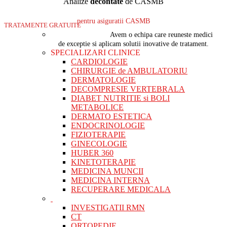
Analize
decontate
de CASMB
pentru asiguratii CASMB
TRATAMENTE GRATUITE
Avem o echipa care reuneste medici
de exceptie si aplicam solutii inovative de tratament.
SPECIALIZARI CLINICE
CARDIOLOGIE
CHIRURGIE de AMBULATORIU
DERMATOLOGIE
DECOMPRESIE VERTEBRALA
DIABET NUTRITIE si BOLI
METABOLICE
DERMATO ESTETICA
ENDOCRINOLOGIE
FIZIOTERAPIE
GINECOLOGIE
HUBER 360
KINETOTERAPIE
MEDICINA MUNCII
MEDICINA INTERNA
RECUPERARE MEDICALA
INVESTIGATII RMN
CT
ORTOPEDIE