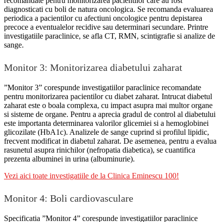
recomandate pentru monitorizarea pacientilor care au fost
diagnosticati cu boli de natura oncologica. Se recomanda evaluarea
periodica a pacientilor cu afectiuni oncologice pentru depistarea
precoce a eventualelor recidive sau determinari secundare. Printre
investigatiile paraclinice, se afla CT, RMN, scintigrafie si analize de
sange.
Monitor 3: Monitorizarea diabetului zaharat
”Monitor 3” corespunde investigatiilor paraclinice recomandate
pentru monitorizarea pacientilor cu diabet zaharat. Intrucat diabetul
zaharat este o boala complexa, cu impact asupra mai multor organe
si sisteme de organe. Pentru a aprecia gradul de control al diabetului
este importanta determinarea valorilor glicemiei si a hemoglobinei
glicozilate (HbA1c). Analizele de sange cuprind si profilul lipidic,
frecvent modificat in diabetul zaharat. De asemenea, pentru a evalua
rasunetul asupra rinichilor (nefropatia diabetica), se cuantifica
prezenta albuminei in urina (albuminurie).
Vezi aici toate investigatiile de la Clinica Eminescu 100!
Monitor 4: Boli cardiovasculare
Specificatia ”Monitor 4” corespunde investigatiilor paraclinice