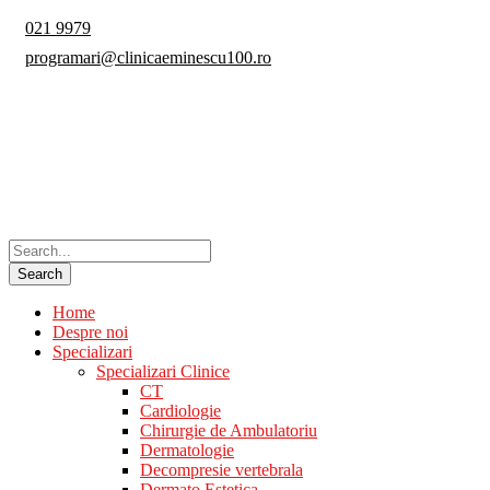
021 9979
programari@clinicaeminescu100.ro
Home
Despre noi
Specializari
Specializari Clinice
CT
Cardiologie
Chirurgie de Ambulatoriu
Dermatologie
Decompresie vertebrala
Dermato Estetica