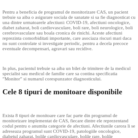
Pentru a beneficia de programul de monitorizare CAS, un pacient
trebuie sa aiba o asigurare sociala de sanatate si sa fie diagnosticat cu
una dintre urmatoarele afectiuni: COVID-19, afectiuni oncologice,
diabet zaharat, boli cardiovasculare, boli rare, boli neurologice, boli
cerebrovasculare sau boala cronica de rinichi. Aceste afectiuni
reprezinta comorbiditati importante, care asociaza riscuri mari daca
nu sunt controlate si investigate periodic, pentru a decela precoce
eventuale decompensari, agravari sau recidive.
In plus, pacientul trebuie sa aiba un bilet de trimitere de la medicul
specialist sau medicul de familie care sa contina specificatia
”Monitor” si numarul corespunzator diagnosticului.
Cele 8 tipuri de monitoare disponibile
Exista 8 tipuri de monitoare care fac parte din programul de
monitorizare implementat de CAS, fiecare dintre ele reprezentand
codul pentru o anumita categorie de afectiuni. Afectiunile carora li se
adreseaza programul sunt COVID-19, patologiile oncologice,
diabetul zaharat, bolile cardiovasculare, bolile rare, bolile