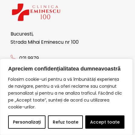
Bucuresti,
Strada Mihai Eminescu nr 100
021 9979
Apreciem confidențialitatea dumneavoastră
programari@clinicaeminescu100.ro
Folosim cookie-uri pentru a vă îmbunătăți experiența
de navigare, pentru a vă oferi reclame sau conținut
Utile
personalizat și pentru a ne analiza traficul. Făcând clic
Contact
pe „Accept toate”, sunteți de acord cu utilizarea
cookie-urilor.
Despre noi
Personalizați
Refuz toate
Accept toate
Termeni si conditii
Politica de confidentialitate