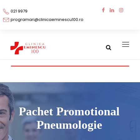
021 9979
programari@clinicaeminescu100.ro