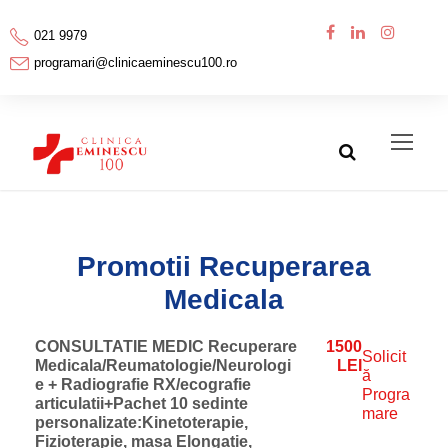
021 9979
programari@clinicaeminescu100.ro
Promotii Recuperarea
Medicala
CONSULTATIE MEDIC Recuperare
1500
Solicit
Medicala/Reumatologie/Neurologi
LEI
ă
e + Radiografie RX/ecografie
Progra
articulatii+Pachet 10 sedinte
mare
personalizate:Kinetoterapie,
Fizioterapie, masa Elongatie,