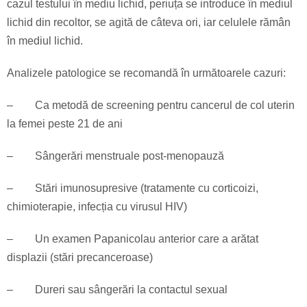
cazul testului în mediu lichid, periuța se introduce în mediul
lichid din recoltor, se agită de câteva ori, iar celulele rămân
în mediul lichid.
Analizele patologice se recomandă în următoarele cazuri:
–
Ca metodă de screening pentru cancerul de col uterin
la femei peste 21 de ani
–
Sângerări menstruale post-menopauză
–
Stări imunosupresive (tratamente cu corticoizi,
chimioterapie, infecția cu virusul HIV)
–
Un examen Papanicolau anterior care a arătat
displazii (stări precanceroase)
–
Dureri sau sângerări la contactul sexual