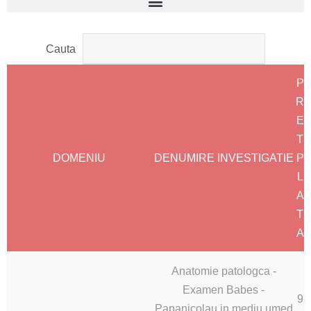
Cauta
P
R
E
T
DOMENIU
DENUMIRE INVESTIGATIE
P
L
A
T
A
Anatomie patologca -
Examen Babes -
9
Papanicolau in mediu umed