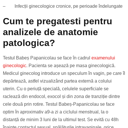
–
Infecții ginecologice cronice, pe perioade îndelungate
Cum te pregatesti pentru
analizele de anatomie
patologica?
Testul Babeș Papanicolau se face în cadrul
examenului
ginecologic
. Pacienta se așează pe masa ginecologică.
Medicul ginecolog introduce un speculum în vagin, pe care îl
depărtează, astfel vizualizând partea externă a colului
uterin. Cu o periuță specială, celulele superficiale se
raclează din endocol, exocol și din zona de tranziție dintre
cele două prin rotire. Testul Babeș-Papanicolau se face
optim în aproximativ a9-a zi a ciclului menstrual, la o
distanță de minim 3 luni de la ultimul test. Se evită cu 48h
înainte contactul sexual, spălăturile intravaginale, orice