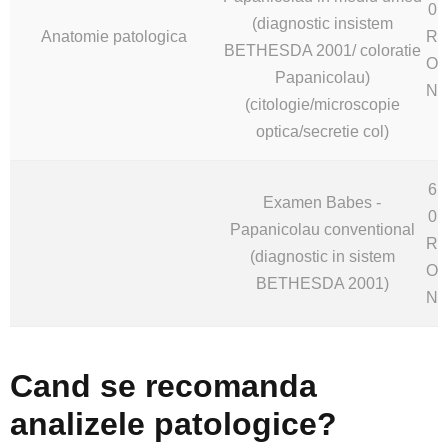
0
(diagnostic insistem
Anatomie patologica
R
BETHESDA 2001/ coloratie
O
Papanicolau)
N
(citologie/microscopie
optica/secretie col)
6
Examen Babes -
0
Papanicolau conventional
R
(diagnostic in sistem
O
BETHESDA 2001)
N
Cand se recomanda
analizele patologice?