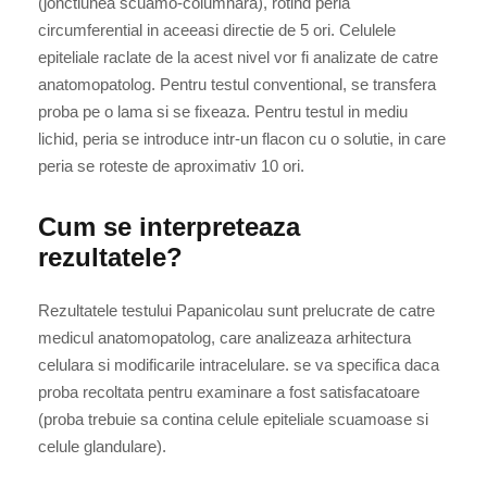
(jonctiunea scuamo-columnara), rotind peria
circumferential in aceeasi directie de 5 ori. Celulele
epiteliale raclate de la acest nivel vor fi analizate de catre
anatomopatolog. Pentru testul conventional, se transfera
proba pe o lama si se fixeaza. Pentru testul in mediu
lichid, peria se introduce intr-un flacon cu o solutie, in care
peria se roteste de aproximativ 10 ori.
Cum se interpreteaza
rezultatele?
Rezultatele testului Papanicolau sunt prelucrate de catre
medicul anatomopatolog, care analizeaza arhitectura
celulara si modificarile intracelulare. se va specifica daca
proba recoltata pentru examinare a fost satisfacatoare
(proba trebuie sa contina celule epiteliale scuamoase si
celule glandulare).