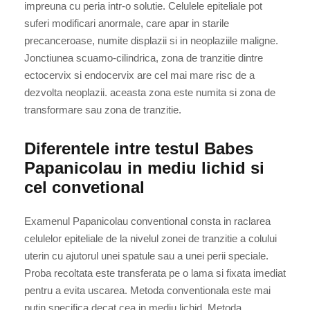
impreuna cu peria intr-o solutie. Celulele epiteliale pot
suferi modificari anormale, care apar in starile
precanceroase, numite displazii si in neoplaziile maligne.
Jonctiunea scuamo-cilindrica, zona de tranzitie dintre
ectocervix si endocervix are cel mai mare risc de a
dezvolta neoplazii. aceasta zona este numita si zona de
transformare sau zona de tranzitie.
Diferentele intre testul Babes
Papanicolau in mediu lichid si
cel convetional
Examenul Papanicolau conventional consta in raclarea
celulelor epiteliale de la nivelul zonei de tranzitie a colului
uterin cu ajutorul unei spatule sau a unei perii speciale.
Proba recoltata este transferata pe o lama si fixata imediat
pentru a evita uscarea. Metoda conventionala este mai
putin specifica decat cea in mediu lichid. Metoda