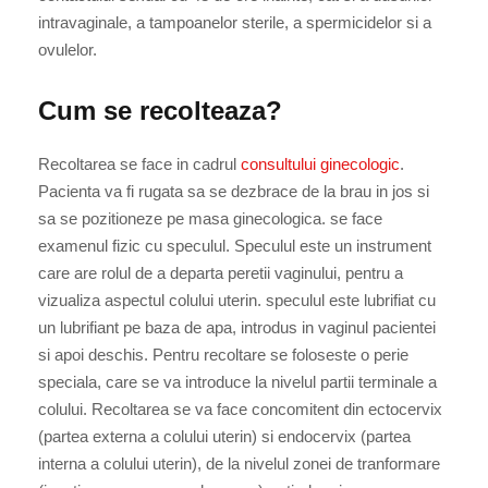
intravaginale, a tampoanelor sterile, a spermicidelor si a
ovulelor.
Cum se recolteaza?
Recoltarea se face in cadrul
consultului ginecologic
.
Pacienta va fi rugata sa se dezbrace de la brau in jos si
sa se pozitioneze pe masa ginecologica. se face
examenul fizic cu speculul. Speculul este un instrument
care are rolul de a departa peretii vaginului, pentru a
vizualiza aspectul colului uterin. speculul este lubrifiat cu
un lubrifiant pe baza de apa, introdus in vaginul pacientei
si apoi deschis. Pentru recoltare se foloseste o perie
speciala, care se va introduce la nivelul partii terminale a
colului. Recoltarea se va face concomitent din ectocervix
(partea externa a colului uterin) si endocervix (partea
interna a colului uterin), de la nivelul zonei de tranformare