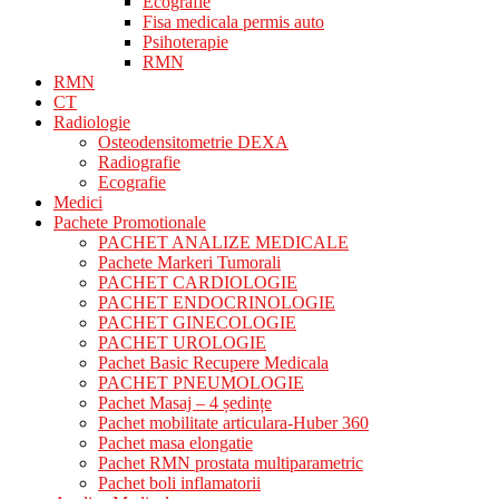
Ecografie
Fisa medicala permis auto
Psihoterapie
RMN
RMN
CT
Radiologie
Osteodensitometrie DEXA
Radiografie
Ecografie
Medici
Pachete Promotionale
PACHET ANALIZE MEDICALE
Pachete Markeri Tumorali
PACHET CARDIOLOGIE
PACHET ENDOCRINOLOGIE
PACHET GINECOLOGIE
PACHET UROLOGIE
Pachet Basic Recupere Medicala
PACHET PNEUMOLOGIE
Pachet Masaj – 4 ședințe
Pachet mobilitate articulara-Huber 360
Pachet masa elongatie
Pachet RMN prostata multiparametric
Pachet boli inflamatorii