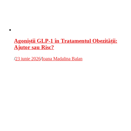
Agoniștii GLP-1 în Tratamentul Obezității:
Ajutor sau Risc?
/
23 iunie 2026
/
Ioana Madalina Balan