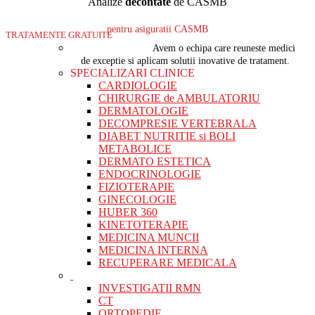
Analize
decontate
de CASMB
pentru asiguratii CASMB
TRATAMENTE GRATUITE
Avem o echipa care reuneste medici
de exceptie si aplicam solutii inovative de tratament.
SPECIALIZARI CLINICE
CARDIOLOGIE
CHIRURGIE de AMBULATORIU
DERMATOLOGIE
DECOMPRESIE VERTEBRALA
DIABET NUTRITIE si BOLI
METABOLICE
DERMATO ESTETICA
ENDOCRINOLOGIE
FIZIOTERAPIE
GINECOLOGIE
HUBER 360
KINETOTERAPIE
MEDICINA MUNCII
MEDICINA INTERNA
RECUPERARE MEDICALA
INVESTIGATII RMN
CT
ORTOPEDIE