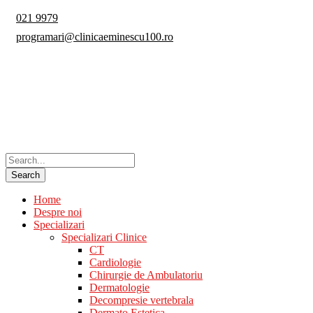
021 9979
programari@clinicaeminescu100.ro
Home
Despre noi
Specializari
Specializari Clinice
CT
Cardiologie
Chirurgie de Ambulatoriu
Dermatologie
Decompresie vertebrala
Dermato Estetica