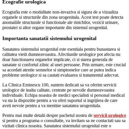
Ecografie urologica
Ecografia este o modalitate non-invaziva si sigura de a vizualiza
organele si structurile din zona urogenitala. Acest test poate detecta
anomaliile structurale si functionale ale rinichilor, vezicii urinare,
prostatei si altor organe importante din sistemul urogenital.
Importanta sanatatii sistemului urogenital
Sanatatea sistemului urogenital este esentiala pentru bunastarea si
calitatea vietii dumneavoastra. Afectiunile urologice pot afecta nu
doar functionarea organelor implicate, ci si starea generala de
sanatate si confortul zilnic al unei persoane. Prin urmare, este crucial
sa acordati atentie semnelor si simptomelor care ar putea indica
probleme urologice si sa cautati evaluarea si tratamentul adecvat.
La Clinica Eminescu 100, suntem dedicati sa va oferim servicii
urologice de inalta calitate, centrate pe nevoile dumneavoastra
individuale. Echipa noastra de medici specialisti si personal medical
va sta la dispozitie pentru a va oferi suportul si ingrijirea de care
aveti nevoie pentru a va mentine sanatatea urogenitala.
Pentru mai multe detalii despre pachetul nostru de
servicii urologice
si pentru a programa o consultatie, va invitam sa ne contactati sau sa
vizitati clinica noastra. Sanatatea sistemului urogenital este o