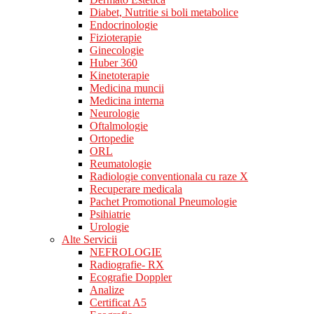
Diabet, Nutritie si boli metabolice
Endocrinologie
Fizioterapie
Ginecologie
Huber 360
Kinetoterapie
Medicina muncii
Medicina interna
Neurologie
Oftalmologie
Ortopedie
ORL
Reumatologie
Radiologie conventionala cu raze X
Recuperare medicala
Pachet Promotional Pneumologie
Psihiatrie
Urologie
Alte Servicii
NEFROLOGIE
Radiografie- RX
Ecografie Doppler
Analize
Certificat A5