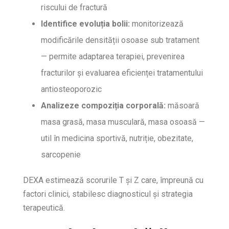
riscului de fractură
Identifice evoluția bolii:
monitorizează
modificările densității osoase sub tratament
— permite adaptarea terapiei, prevenirea
fracturilor și evaluarea eficienței tratamentului
antiosteoporozic
Analizeze compoziția corporală:
măsoară
masa grasă, masa musculară, masa osoasă —
util în medicina sportivă, nutriție, obezitate,
sarcopenie
DEXA estimează scorurile T și Z care, împreună cu
factori clinici, stabilesc diagnosticul și strategia
terapeutică.