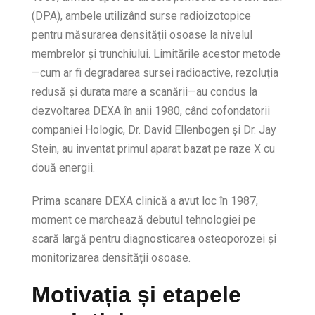
(DPA), ambele utilizând surse radioizotopice
pentru măsurarea densității osoase la nivelul
membrelor și trunchiului. Limitările acestor metode
—cum ar fi degradarea sursei radioactive, rezoluția
redusă și durata mare a scanării—au condus la
dezvoltarea DEXA în anii 1980, când cofondatorii
companiei Hologic, Dr. David Ellenbogen și Dr. Jay
Stein, au inventat primul aparat bazat pe raze X cu
două energii.
Prima scanare DEXA clinică a avut loc în 1987,
moment ce marchează debutul tehnologiei pe
scară largă pentru diagnosticarea osteoporozei și
monitorizarea densității osoase.
Motivația și etapele