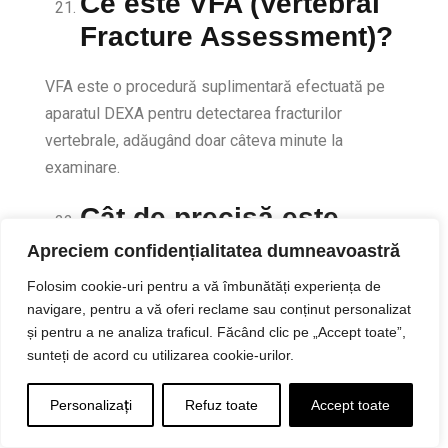
Ce este VFA (Vertebral
Fracture Assessment)?
VFA este o procedură suplimentară efectuată pe
aparatul DEXA pentru detectarea fracturilor
vertebrale, adăugând doar câteva minute la
examinare.
Cât de precisă este
scanarea DEXA?
Apreciem confidențialitatea dumneavoastră
Folosim cookie-uri pentru a vă îmbunătăți experiența de
DEXA are o precizie excelentă cu o rată de eroare
navigare, pentru a vă oferi reclame sau conținut personalizat
de doar 1-2%, mult mai bună decât alte metode de
și pentru a ne analiza traficul. Făcând clic pe „Accept toate”,
măsurare a compoziției corporale (5-15%).
sunteți de acord cu utilizarea cookie-urilor.
Pot avea scanarea
Personalizați
Refuz toate
Accept toate
DEXA dacă am