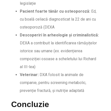
legislație
Pacient foarte tânăr cu osteoporoză:
Ed,
cu boală celiacă diagnosticat la 22 de ani cu
osteoporoză (DEXA
Descoperiri în arheologie și criminalistică:
DEXA a contribuit la identificarea rămășițelor
istorice sau umane (ex. evidențierea
compoziției osoase a scheletului lui Richard
al III-lea)
Veterinar:
DXA folosit la animale de
companie, pentru screening metabolic,
prevenție fractură, și nutriție adaptată
Concluzie