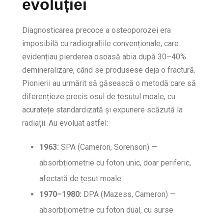
evoluției
Diagnosticarea precoce a osteoporozei era
imposibilă cu radiografiile convenționale, care
evidențiau pierderea osoasă abia după 30–40%
demineralizare, când se produsese deja o fractură.
Pionierii au urmărit să găsească o metodă care să
diferențieze precis osul de țesutul moale, cu
acuratețe standardizată și expunere scăzută la
radiații. Au evoluat astfel:
1963:
SPA (Cameron, Sorenson) —
absorbțiometrie cu foton unic, doar periferic,
afectată de țesut moale.
1970–1980:
DPA (Mazess, Cameron) —
absorbțiometrie cu foton dual, cu surse