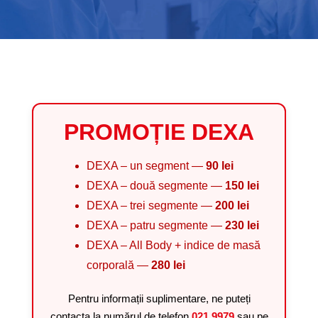
PROMOȚIE DEXA
DEXA – un segment —
90 lei
DEXA – două segmente —
150 lei
DEXA – trei segmente —
200 lei
DEXA – patru segmente —
230 lei
DEXA – All Body + indice de masă
corporală —
280 lei
Pentru informații suplimentare, ne puteți
contacta la numărul de telefon
021 9979
sau pe