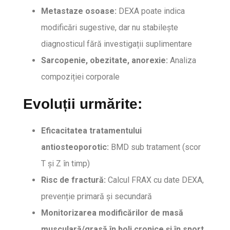
Metastaze osoase:
DEXA poate indica
modificări sugestive, dar nu stabilește
diagnosticul fără investigații suplimentare
Sarcopenie, obezitate, anorexie:
Analiza
compoziției corporale
Evoluții urmărite:
Eficacitatea tratamentului
antiosteoporotic:
BMD sub tratament (scor
T și Z în timp)
Risc de fractură:
Calcul FRAX cu date DEXA,
prevenție primară și secundară
Monitorizarea modificărilor de masă
musculară/grasă în boli cronice și în sport