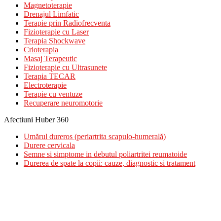
Magnetoterapie
Drenajul Limfatic
Terapie prin Radiofrecventa
Fizioterapie cu Laser
Terapia Shockwave
Crioterapia
Masaj Terapeutic
Fizioterapie cu Ultrasunete
Terapia TECAR
Electroterapie
Terapie cu ventuze
Recuperare neuromotorie
Afectiuni Huber 360
Umărul dureros (periartrita scapulo-humerală)
Durere cervicala
Semne si simptome in debutul poliartritei reumatoide
Durerea de spate la copii: cauze, diagnostic si tratament