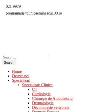
021 9979
programari@clinicaeminescu100.ro
Home
Despre noi
Specializari
Specializari Clinice
CT
Cardiologie
Chirurgie de Ambulatoriu
Dermatologie
Decompresie vertebrala
Dermato Estetica