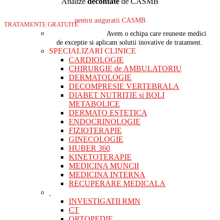
Analize
decontate
de CASMB
pentru asiguratii CASMB
TRATAMENTE GRATUITE
Avem o echipa care reuneste medici
de exceptie si aplicam solutii inovative de tratament.
SPECIALIZARI CLINICE
CARDIOLOGIE
CHIRURGIE de AMBULATORIU
DERMATOLOGIE
DECOMPRESIE VERTEBRALA
DIABET NUTRITIE si BOLI
METABOLICE
DERMATO ESTETICA
ENDOCRINOLOGIE
FIZIOTERAPIE
GINECOLOGIE
HUBER 360
KINETOTERAPIE
MEDICINA MUNCII
MEDICINA INTERNA
RECUPERARE MEDICALA
INVESTIGATII RMN
CT
ORTOPEDIE