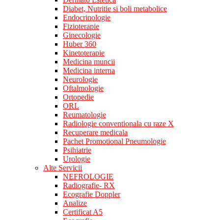
Diabet, Nutritie si boli metabolice
Endocrinologie
Fizioterapie
Ginecologie
Huber 360
Kinetoterapie
Medicina muncii
Medicina interna
Neurologie
Oftalmologie
Ortopedie
ORL
Reumatologie
Radiologie conventionala cu raze X
Recuperare medicala
Pachet Promotional Pneumologie
Psihiatrie
Urologie
Alte Servicii
NEFROLOGIE
Radiografie- RX
Ecografie Doppler
Analize
Certificat A5