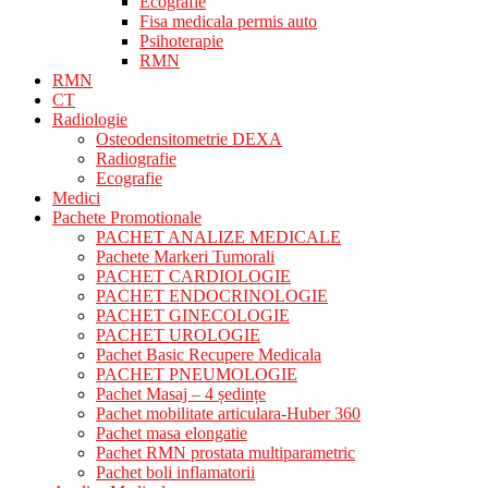
Ecografie
Fisa medicala permis auto
Psihoterapie
RMN
RMN
CT
Radiologie
Osteodensitometrie DEXA
Radiografie
Ecografie
Medici
Pachete Promotionale
PACHET ANALIZE MEDICALE
Pachete Markeri Tumorali
PACHET CARDIOLOGIE
PACHET ENDOCRINOLOGIE
PACHET GINECOLOGIE
PACHET UROLOGIE
Pachet Basic Recupere Medicala
PACHET PNEUMOLOGIE
Pachet Masaj – 4 ședințe
Pachet mobilitate articulara-Huber 360
Pachet masa elongatie
Pachet RMN prostata multiparametric
Pachet boli inflamatorii