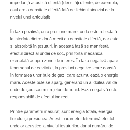
impedanță acustică diferită (densități diferite; de exemplu,
osul are o densitate diferită față de lichidul sinovial de la
nivelul unei articulații)
În faza pozitivă, cu o presiune mare, unda este reflectată
la interfața dintre două medii cu densitate diferită, dar este
și absorbită în țesuturi. În această fază se manifestă
efectul direct al undei de șoc, prin forța mecanică
exercitată asupra zonei de interes. În faza negativă apare
fenomenul de cavitație, la presiuni negative, care constă
în formarea unor bule de gaz, care acumulează o energie
mare. Aceste bule se sparg, generând un al doilea val de
unde de șoc sau microjeturi de lichid. Faza negativă este
responsabilă de efectul indirect.
Printre parametrii măsurați sunt energia totală, energia
fluxului și presiunea. Acești parametri determină efectul
undelor acustice la nivelul țesuturilor, dar și numărul de