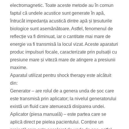
electromagnetic. Toate aceste metode au în comun
faptul că undele acustice sunt generate în apă,
întrucât impedanța acustică dintre apă și țesuturile
biologice sunt asemănătoare. Astfel, fenomenul de
reflecție va fi diminuat, iar o cantitate mai mare de
energie va fi transmisă la locul vizat. Aceste aparaturi
produc impulsuri focale, caracterizate prin pulsații cu
presiune mare și viteză mare de atingere a presiunii
maxime.
Aparatul utilizat pentru shock therapy este alcătuit
din:
Generator – are rolul de a genera unda de șoc care
este transmisă prin aplicator; la nivelul generatorului
există un fluid care atenuează disiparea undei.
Aplicator (piesa manuală) – este partea care se
aplică direct pe pielea pacientului. Conține un