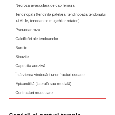
Necroza avasculară de cap femural
Tendinopatii (tendinită patelară, tendinopatia tendonului
lui Ahile, tendoanele mușchilor rotatori)
Pseudoartroza
Calcificări ale tendoanelor
Bursite
Sinovite
Capsulita adezivă
Întârzierea vindecării unor fracturi osoase
Epicondilită (laterală sau medială)
Contracturi musculare