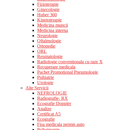
Fizioterapie
Ginecologie
Huber 360
Kinetoterapie
Medicina muncii
Medicina interna
Neurologie
Oftalmologie
Ortopedie
ORL
Reumatologie
Radiologie conventionala cu raze X
Recuperare medicala
Pachet Promotional Pneumologie
Psihiatrie
Urologie
Alte Servicii
NEFROLOGIE
Radiografie- RX
Ecografie Doppler
Analize
Certificat A5
Ecografie
Fisa medicala permis auto
Psihoterapie