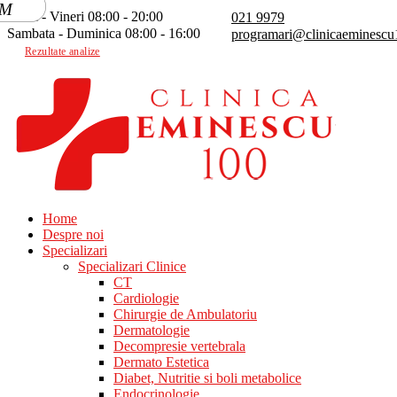
Luni - Vineri 08:00 - 20:00
021 9979
Sambata - Duminica 08:00 - 16:00
programari@clinicaeminescu
Rezultate analize
Home
Despre noi
Specializari
Specializari Clinice
CT
Cardiologie
Chirurgie de Ambulatoriu
Dermatologie
Decompresie vertebrala
Dermato Estetica
Diabet, Nutritie si boli metabolice
Endocrinologie