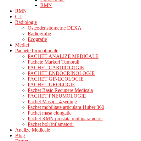
RMN
RMN
CT
Radiologie
Osteodensitometrie DEXA
Radiografie
Ecografie
Medici
Pachete Promotionale
PACHET ANALIZE MEDICALE
Pachete Markeri Tumorali
PACHET CARDIOLOGIE
PACHET ENDOCRINOLOGIE
PACHET GINECOLOGIE
PACHET UROLOGIE
Pachet Basic Recupere Medicala
PACHET PNEUMOLOGIE
Pachet Masaj – 4 ședințe
Pachet mobilitate articulara-Huber 360
Pachet masa elongatie
Pachet RMN prostata multiparametric
Pachet boli inflamatorii
Analize Medicale
Blog