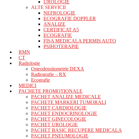
UROLOGIE
ALTE SERVICII
NEFROLOGIE
ECOGRAFIE DOPPLER
ANALIZE
CERTIFICAT A5
ECOGRAFIE
FISA MEDICALA PERMIS AUTO
PSIHOTERAPIE
RMN
CT
Radiologie
Osteodensitometrie DEXA
Radiografie – RX
Ecografie
MEDICI
PACHETE PROMOTIONALE
PACHET ANALIZE MEDICALE
PACHETE MARKERI TUMORALI
PACHET CARDIOLOGIE
PACHET ENDOCRINOLOGIE
PACHET GINECOLOGIE
PACHET UROLOGIE
PACHET BASIC RECUPERE MEDICALA
PACHET PNEUMOLOGIE