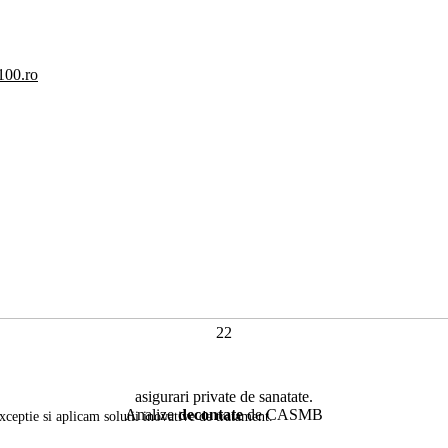
100.ro
22
asigurari private de sanatate.
Analize
decontate
de CASMB
ceptie si aplicam solutii inovative de tratament.