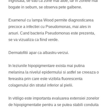
ingrosata, se vad ca zone mai albe, iar in zonele mai
bogate in sebum, se observa pete galbene.
Examenul cu lampa Wood permite diagnosticarea
precoce a infectiei cu Pseudomonas, mai ales in
arsuri. Cand bacteria Pseudomonas este prezenta,
se va vizualiza ca fiind verde.
Dermatofitii apar ca albastru-verzui.
In leziunile hipopigmentare exista mai putina
melanina la nivelul epidermului si astfel se creeaza o
fereastra prin care este vizibila fluorescenta
colagenului din stratul inferior al pielii.
In vitiligo este importanta evaluarea extensiei zonelor
de hipopigmentatie pentru a se putea stabili conduita