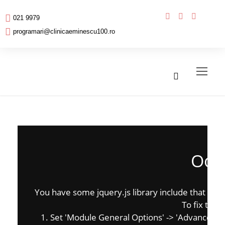
021 9979
programari@clinicaeminescu100.ro
Oops
You have some jquery.js library include that comes
To fix this,
1. Set 'Module General Options' -> 'Advanced' -> '