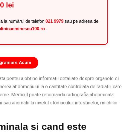
0 lei
ta la numărul de telefon
021 9979
sau pe adresa de
linicaeminescu100.ro
.
rogramare Acum
ta pentru a obtine informatii detaliate despre organele si
erea abdomenului la o cantitate controlata de radiatii, care
nterne. Medicul poate recomanda radiografia abdominala
sau anomalii la nivelul stomacului, intestinelor, rinichilor
minala si cand este