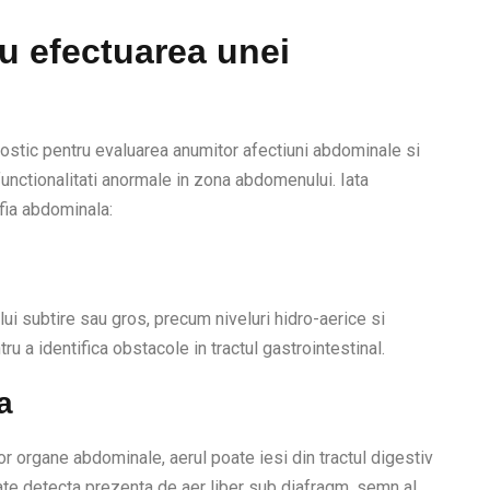
ru efectuarea unei
ostic pentru evaluarea anumitor afectiuni abdominale si
functionalitati anormale in zona abdomenului. Iata
fia abdominala:
ui subtire sau gros, precum niveluri hidro-aerice si
ru a identifica obstacole in tractul gastrointestinal.
a
tor organe abdominale, aerul poate iesi din tractul digestiv
ate detecta prezenta de aer liber sub diafragm, semn al