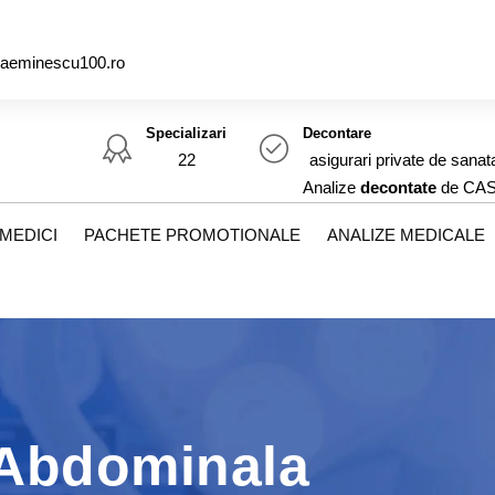
caeminescu100.ro
Specializari
Decontare
22
asigurari private de sanat
Analize
decontate
de CA
MEDICI
PACHETE PROMOTIONALE
ANALIZE MEDICALE
 Abdominala