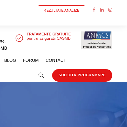
REZULTATE ANALIZE
TRATAMENTE GRATUITE
pentru asiguratii CASMB
ate.
SMB
BLOG
FORUM
CONTACT
SOLICITĂ PROGRAMARE