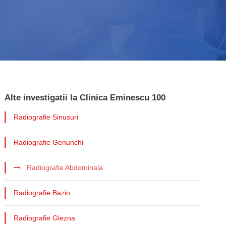
Alte investigatii la Clinica Eminescu 100
Radiografie Sinusuri
Radiografie Genunchi
Radiografie Abdominala
Radiografie Bazin
Radiografie Glezna