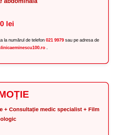
ie abdominală
0 lei
ta la numărul de telefon
021 9979
sau pe adresa de
linicaeminescu100.ro
.
MOȚIE
 + Consultație medic specialist + Film
iologic