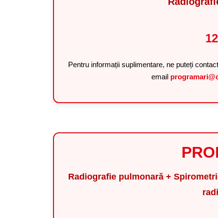
Radiograf
12
Pentru informații suplimentare, ne puteți contac
email
programari@c
PRO
Radiografie pulmonară + Spirometrie
rad