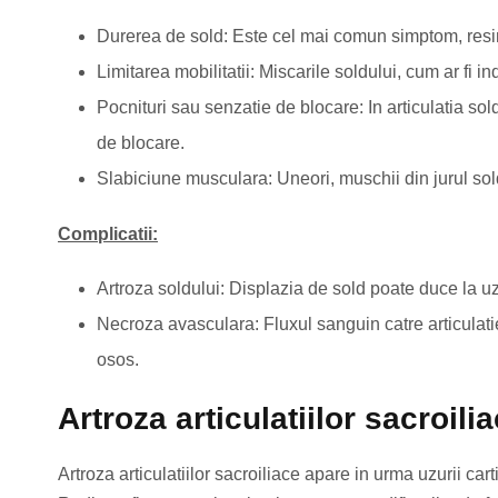
Durerea de sold: Este cel mai comun simptom, resimt
Limitarea mobilitatii: Miscarile soldului, cum ar fi in
Pocnituri sau senzatie de blocare: In articulatia sol
de blocare.
Slabiciune musculara: Uneori, muschii din jurul sold
Complicatii:
Artroza soldului: Displazia de sold poate duce la uz
Necroza avasculara: Fluxul sanguin catre articulati
osos.
Artroza articulatiilor sacroili
Artroza articulatiilor sacroiliace apare in urma uzurii cartil