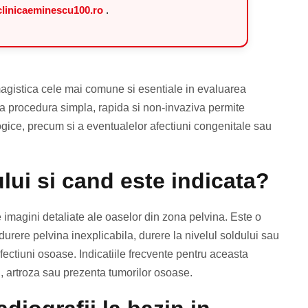
linicaeminescu100.ro
.
imagistica cele mai comune si esentiale in evaluarea
asta procedura simpla, rapida si non-invaziva permite
ogice, precum si a eventualelor afectiuni congenitale sau
lui si cand este indicata?
 imagini detaliate ale oaselor din zona pelvina. Este o
rere pelvina inexplicabila, durere la nivelul soldului sau
ectiuni osoase. Indicatiile frecvente pentru aceasta
d, artroza sau prezenta tumorilor osoase.