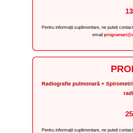
13
Pentru informații suplimentare, ne puteți contac
email
programari@c
PRO
Radiografie pulmonară + Spirometrie
rad
25
Pentru informații suplimentare, ne puteți contac