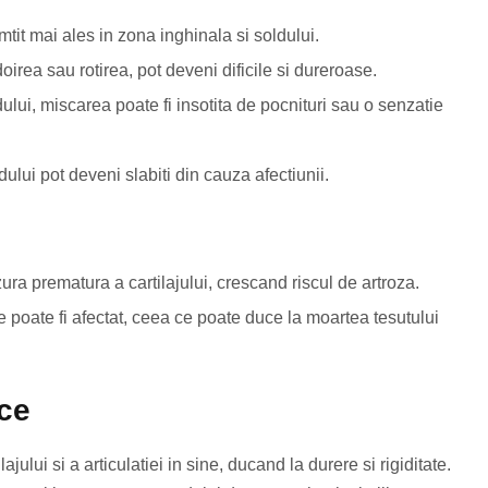
it mai ales in zona inghinala si soldului.
doirea sau rotirea, pot deveni dificile si dureroase.
dului, miscarea poate fi insotita de pocnituri sau o senzatie
ului pot deveni slabiti din cauza afectiunii.
ura prematura a cartilajului, crescand riscul de artroza.
e poate fi afectat, ceea ce poate duce la moartea tesutului
ace
ajului si a articulatiei in sine, ducand la durere si rigiditate.