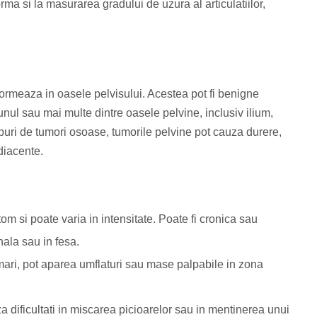
ma si la masurarea gradului de uzura al articulatiilor,
ormeaza in oasele pelvisului. Acestea pot fi benigne
nul sau mai multe dintre oasele pelvine, inclusiv ilium,
ipuri de tumori osoase, tumorile pelvine pot cauza durere,
adiacente.
m si poate varia in intensitate. Poate fi cronica sau
nala sau in fesa.
 mari, pot aparea umflaturi sau mase palpabile in zona
za dificultati in miscarea picioarelor sau in mentinerea unui