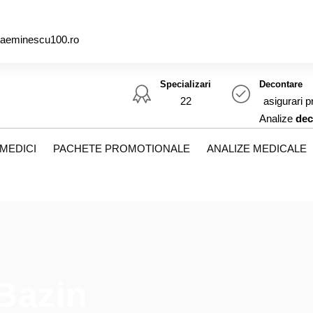
caeminescu100.ro
Specializari
Decontare
22
asigurari p
Analize
dec
MEDICI
PACHETE PROMOTIONALE
ANALIZE MEDICALE
Bazin