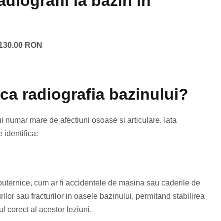
diografii la bazin in
– 130.00 RON
ica radiografia bazinului?
ui numar mare de afectiuni osoase si articulare. Iata
 identifica:
puternice, cum ar fi accidentele de masina sau caderile de
rilor sau fracturilor in oasele bazinului, permitand stabilirea
l corect al acestor leziuni.