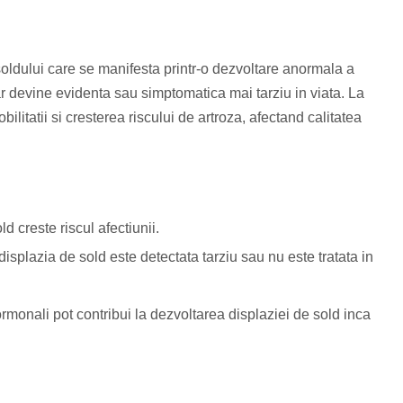
 soldului care se manifesta printr-o dezvoltare anormala a
dar devine evidenta sau simptomatica mai tarziu in viata. La
ilitatii si cresterea riscului de artroza, afectand calitatea
ld creste riscul afectiunii.
isplazia de sold este detectata tarziu sau nu este tratata in
ormonali pot contribui la dezvoltarea displaziei de sold inca