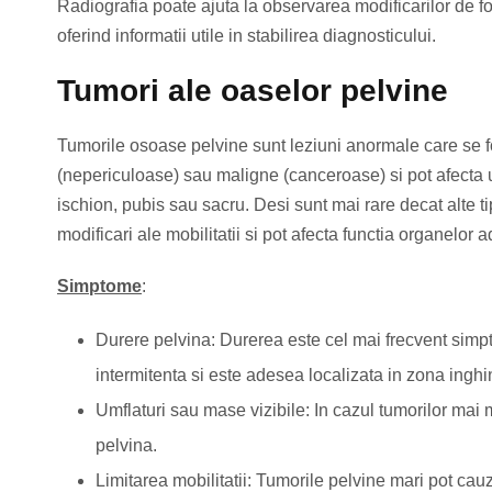
Radiografia poate ajuta la observarea modificarilor de for
oferind informatii utile in stabilirea diagnosticului.
Tumori ale oaselor pelvine
Tumorile osoase pelvine sunt leziuni anormale care se f
(nepericuloase) sau maligne (canceroase) si pot afecta u
ischion, pubis sau sacru. Desi sunt mai rare decat alte t
modificari ale mobilitatii si pot afecta functia organelor 
Simptome
:
Durere pelvina: Durerea este cel mai frecvent simpto
intermitenta si este adesea localizata in zona inghi
Umflaturi sau mase vizibile: In cazul tumorilor mai
pelvina.
Limitarea mobilitatii: Tumorile pelvine mari pot cau