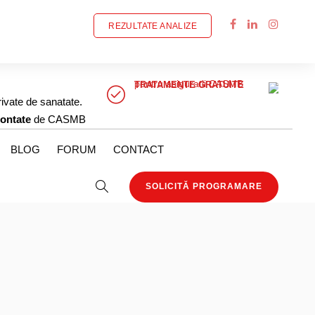
REZULTATE ANALIZE
pentru asiguratii CASMB
TRATAMENTE GRATUITE
rivate de sanatate.
ontate
de CASMB
BLOG
FORUM
CONTACT
SOLICITĂ PROGRAMARE