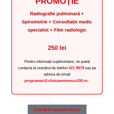
PROMOȚIE
Radiografie pulmonară +
Spirometrie + Consultație medic
specialist + Film radiologic
250 lei
Pentru informații suplimentare, ne puteți
contacta la numărul de telefon
021 9979
sau pe
adresa de email
programari@clinicaeminescu100.ro
.
Solicită Programare Acum