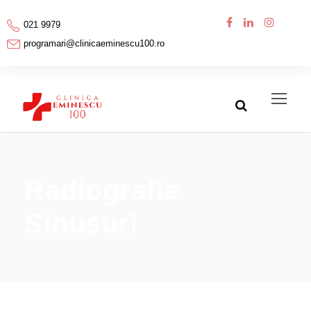
021 9979
programari@clinicaeminescu100.ro
Radiografie
Sinusuri