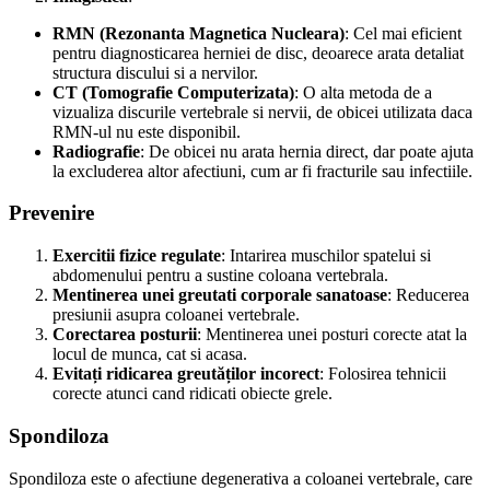
RMN (Rezonanta Magnetica Nucleara)
: Cel mai eficient
pentru diagnosticarea herniei de disc, deoarece arata detaliat
structura discului si a nervilor.
CT (Tomografie Computerizata)
: O alta metoda de a
vizualiza discurile vertebrale si nervii, de obicei utilizata daca
RMN-ul nu este disponibil.
Radiografie
: De obicei nu arata hernia direct, dar poate ajuta
la excluderea altor afectiuni, cum ar fi fracturile sau infectiile.
Prevenire
Exercitii fizice regulate
: Intarirea muschilor spatelui si
abdomenului pentru a sustine coloana vertebrala.
Mentinerea unei greutati corporale sanatoase
: Reducerea
presiunii asupra coloanei vertebrale.
Corectarea posturii
: Mentinerea unei posturi corecte atat la
locul de munca, cat si acasa.
Evitați ridicarea greutăților incorect
: Folosirea tehnicii
corecte atunci cand ridicati obiecte grele.
Spondiloza
Spondiloza este o afectiune degenerativa a coloanei vertebrale, care