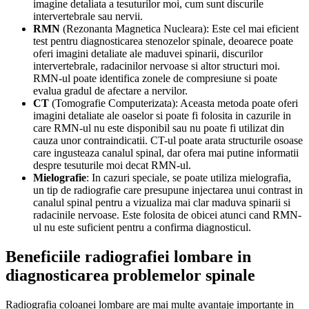
imagine detaliata a tesuturilor moi, cum sunt discurile
intervertebrale sau nervii.
RMN
(Rezonanta Magnetica Nucleara): Este cel mai eficient
test pentru diagnosticarea stenozelor spinale, deoarece poate
oferi imagini detaliate ale maduvei spinarii, discurilor
intervertebrale, radacinilor nervoase si altor structuri moi.
RMN-ul poate identifica zonele de compresiune si poate
evalua gradul de afectare a nervilor.
CT
(Tomografie Computerizata): Aceasta metoda poate oferi
imagini detaliate ale oaselor si poate fi folosita in cazurile in
care RMN-ul nu este disponibil sau nu poate fi utilizat din
cauza unor contraindicatii. CT-ul poate arata structurile osoase
care ingusteaza canalul spinal, dar ofera mai putine informatii
despre tesuturile moi decat RMN-ul.
Mielografie
: In cazuri speciale, se poate utiliza mielografia,
un tip de radiografie care presupune injectarea unui contrast in
canalul spinal pentru a vizualiza mai clar maduva spinarii si
radacinile nervoase. Este folosita de obicei atunci cand RMN-
ul nu este suficient pentru a confirma diagnosticul.
Beneficiile radiografiei lombare in
diagnosticarea problemelor spinale
Radiografia coloanei lombare are mai multe avantaje importante in