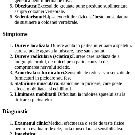
genetica pentru hernia de disc.
Obezitatea
:Excesul de greutate pune presiune suplimentara
asupra coloanei vertebrale.
Sedentarismul
:Lipsa exercitiilor fizice slăbeste musculatura
de sustinere a coloanei vertebrale.
Simptome
Durere localizata
:Durere acuta in partea inferioara a spatelui,
care se poate agrava la miscare, tuse sau stranut.
Durere radiculara (sciatica)
:Durere care iradiaza de-a
lungul piciorului, de obicei pe o parte, cauzata de
comprimarea nervului sciatic.
Amorteala si furnicaturi
:Sensibilitate redusa sau senzatii de
furnicaturi in picioare sau fese.
Slabiciune musculara
:Slabiciune in picioare, care poate
afecta mobilitatea si echilibrul.
Limitarea mobilitatii
:Dificultati la indoirea spatelui sau la
ridicarea picioarelor.
Diagnostic
Examenul clinic
:Medicii efectueaza o serie de teste fizice
pentru a evalua reflexele, forta musculara si sensibilitatea.
Imagistica
: