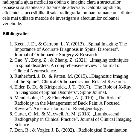
radiografia ajuta medicii sa obtina o imagine clara a structurilor
osoase si sa stabileasca tratamente adecvate. Datorita rapiditatii,
eficientei si accesibilitatii sale, radiografia lombara ramane una dintre
cele mai utilizate metode de investigare a afectiunilor coloanei
vertebrale.
Bilbliografie:
Keen, J. D., & Carreon, L. Y. (2013). „Spinal Imaging: The
Importance of Accurate Diagnosis in Spinal Disorders”.
Journal of Orthopaedic Surgery & Research.
Gao, Y., Zeng, Z., & Zhang, Z. (2021). „Imaging techniques
in spinal disorders: A comprehensive review”. Journal of
Clinical Neuroscience.
Rutherford, J. D., & Patten, M. (2015). „Diagnostic Imaging
of the Spine”. Clinical Orthopaedics and Related Research.
Elder, B. D., & Kirkpatrick, J. T. (2017). „The Role of X-Ray
in Diagnosis of Spinal Disorders”. Spine Journal.
Mendelsohn, D., & Finkelstein, A. (2010). „The Role of
Radiology in the Management of Back Pain: A Focused
Review”. American Journal of Roentgenology.
Carter, C. M., & Maxwell, A. M. (2018). „Lumbosacral
Radiography in Clinical Practice”. Journal of Clinical Imaging
Science.
Don, R., & Vogler, J. B. (2002). „Radiological Examination