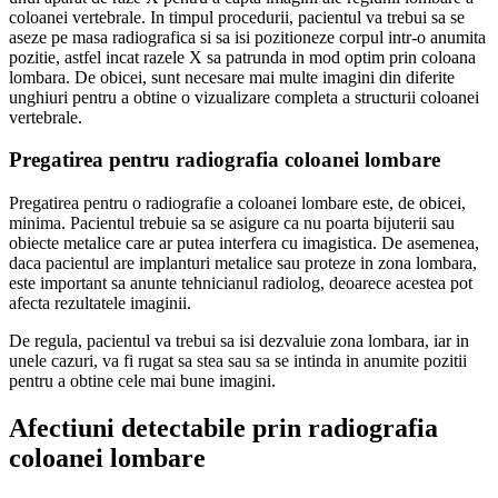
coloanei vertebrale. In timpul procedurii, pacientul va trebui sa se
aseze pe masa radiografica si sa isi pozitioneze corpul intr-o anumita
pozitie, astfel incat razele X sa patrunda in mod optim prin coloana
lombara. De obicei, sunt necesare mai multe imagini din diferite
unghiuri pentru a obtine o vizualizare completa a structurii coloanei
vertebrale.
Pregatirea pentru radiografia coloanei lombare
Pregatirea pentru o radiografie a coloanei lombare este, de obicei,
minima. Pacientul trebuie sa se asigure ca nu poarta bijuterii sau
obiecte metalice care ar putea interfera cu imagistica. De asemenea,
daca pacientul are implanturi metalice sau proteze in zona lombara,
este important sa anunte tehnicianul radiolog, deoarece acestea pot
afecta rezultatele imaginii.
De regula, pacientul va trebui sa isi dezvaluie zona lombara, iar in
unele cazuri, va fi rugat sa stea sau sa se intinda in anumite pozitii
pentru a obtine cele mai bune imagini.
Afectiuni detectabile prin radiografia
coloanei lombare