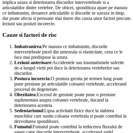
implica uzura si deteriorarea discurilor intervertebrale si a
articulatiilor dintre vertebre. De obicei, spondiloza apare pe masura
ce imbatranim, deoarece articulatiile si discurile se uzeaza in timp,
dar poate afecta si persoane mai tinere din cauza unor factori precum
leziuni sau posturi incorecte.
Cauze si factori de risc
Imbatranirea
:Pe masura ce imbatranim, discurile
intervertebrale pierd din umezeala si elasticitate, ceea ce le
face mai predispuse la uzura.
Leziuni anterioare
:Accidentele sau traumatismele suferite
de-a lungul vietii pot duce la deteriorarea vertebrelor sau
discurilor.
Postura incorecta
:O postura gresita pe termen lung poate
pune presiune pe articulatiile coloanei vertebrale, accelerand
procesul de degenerare.
Obezitatea
:Excesul de greutate poate pune o presiune
suplimentara asupra coloanei vertebrale, ducand la
deteriorarea acesteia.
Sedentarismul
:Lipsa activitatii fizice duce la slabirea
muschilor care sustin coloana vertebrala si poate contribui la
dezvoltarea spondilozei.
Fumatul
:Fumatul poate contribui la reducerea fluxului de
sange catre discurile intervertebrale, accelerand astfel