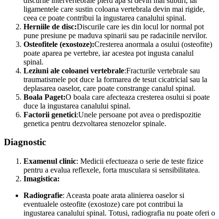
discurile intervertebrale pierd apa si devin mai subtiri, iar
ligamentele care sustin coloana vertebrala devin mai rigide,
ceea ce poate contribui la ingustarea canalului spinal.
Herniile de disc:
Discurile care ies din locul lor normal pot
pune presiune pe maduva spinarii sau pe radacinile nervilor.
Osteofitele (exostoze):
Cresterea anormala a osului (osteofite)
poate aparea pe vertebre, iar acestea pot ingusta canalul
spinal.
Leziuni ale coloanei vertebrale
:Fracturile vertebrale sau
traumatismele pot duce la formarea de tesut cicatricial sau la
deplasarea oaselor, care poate constrange canalul spinal.
Boala Paget:
O boala care afecteaza cresterea osului si poate
duce la ingustarea canalului spinal.
Factorii genetici
:Unele persoane pot avea o predispozitie
genetica pentru dezvoltarea stenozelor spinale.
Diagnostic
Examenul clinic
: Medicii efectueaza o serie de teste fizice
pentru a evalua reflexele, forta musculara si sensibilitatea.
Imagistica:
Radiografie
: Aceasta poate arata alinierea oaselor si
eventualele osteofite (exostoze) care pot contribui la
ingustarea canalului spinal. Totusi, radiografia nu poate oferi o