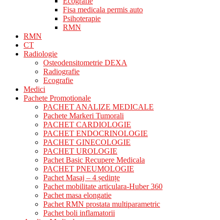
Ecografie
Fisa medicala permis auto
Psihoterapie
RMN
RMN
CT
Radiologie
Osteodensitometrie DEXA
Radiografie
Ecografie
Medici
Pachete Promotionale
PACHET ANALIZE MEDICALE
Pachete Markeri Tumorali
PACHET CARDIOLOGIE
PACHET ENDOCRINOLOGIE
PACHET GINECOLOGIE
PACHET UROLOGIE
Pachet Basic Recupere Medicala
PACHET PNEUMOLOGIE
Pachet Masaj – 4 ședințe
Pachet mobilitate articulara-Huber 360
Pachet masa elongatie
Pachet RMN prostata multiparametric
Pachet boli inflamatorii