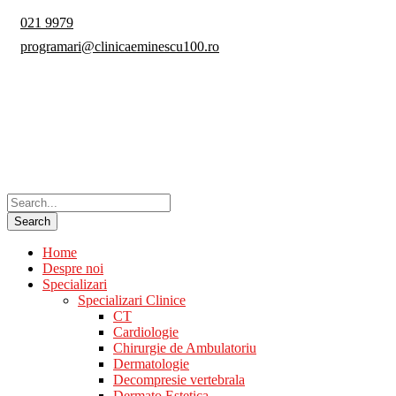
021 9979
programari@clinicaeminescu100.ro
Home
Despre noi
Specializari
Specializari Clinice
CT
Cardiologie
Chirurgie de Ambulatoriu
Dermatologie
Decompresie vertebrala
Dermato Estetica