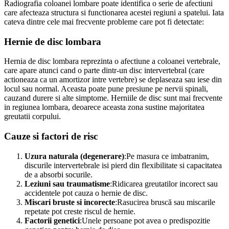
Radiografia coloanei lombare poate identifica o serie de afectiuni
care afecteaza structura si functionarea acestei regiuni a spatelui. Iata
cateva dintre cele mai frecvente probleme care pot fi detectate:
Hernie de disc lombara
Hernia de disc lombara reprezinta o afectiune a coloanei vertebrale,
care apare atunci cand o parte dintr-un disc intervertebral (care
actioneaza ca un amortizor intre vertebre) se deplaseaza sau iese din
locul sau normal. Aceasta poate pune presiune pe nervii spinali,
cauzand durere si alte simptome. Herniile de disc sunt mai frecvente
in regiunea lombara, deoarece aceasta zona sustine majoritatea
greutatii corpului.
Cauze si factori de risc
Uzura naturala (degenerare)
:Pe masura ce imbatranim,
discurile intervertebrale isi pierd din flexibilitate si capacitatea
de a absorbi socurile.
Leziuni sau traumatisme
:Ridicarea greutatilor incorect sau
accidentele pot cauza o hernie de disc.
Miscari bruste si incorecte
:Rasucirea bruscă sau miscarile
repetate pot creste riscul de hernie.
Factorii genetici
:Unele persoane pot avea o predispozitie