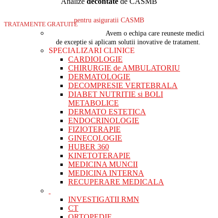
Analize
decontate
de CASMB
pentru asiguratii CASMB
TRATAMENTE GRATUITE
Avem o echipa care reuneste medici
de exceptie si aplicam solutii inovative de tratament.
SPECIALIZARI CLINICE
CARDIOLOGIE
CHIRURGIE de AMBULATORIU
DERMATOLOGIE
DECOMPRESIE VERTEBRALA
DIABET NUTRITIE si BOLI
METABOLICE
DERMATO ESTETICA
ENDOCRINOLOGIE
FIZIOTERAPIE
GINECOLOGIE
HUBER 360
KINETOTERAPIE
MEDICINA MUNCII
MEDICINA INTERNA
RECUPERARE MEDICALA
INVESTIGATII RMN
CT
ORTOPEDIE