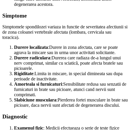
degenerarea acestora.
Simptome
Simptomele spondilozei variaza in functie de severitatea afectiunii si
de zona coloanei vertebrale afectata (lombara, cervicala sau
toracica).
Durere localizata
:Durere in zona afectata, care se poate
agrava la miscare sau in urma unor activitati solicitante.
Durere radiculara
:Durerea care radiaza de-a lungul unui
nerv comprimat, similar cu sciatică, poate afecta bratele sau
picioarele.
Rigiditate
:Limita in miscare, in special dimineata sau dupa
perioade de inactivitate.
Amorteala si furnicaturi
:Sensibilitate redusa sau senzatii de
furnicaturi in brate sau picioare, atunci cand nervii sunt
comprimati.
Slabiciune musculara
:Pierderea fortei musculare in brate sau
picioare, daca nervii sunt afectati de degenerarea discului.
Diagnostic
Examenul fizic
: Medicii efectueaza o serie de teste fizice