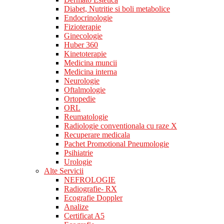
Diabet, Nutritie si boli metabolice
Endocrinologie
Fizioterapie
Ginecologie
Huber 360
Kinetoterapie
Medicina muncii
Medicina interna
Neurologie
Oftalmologie
Ortopedie
ORL
Reumatologie
Radiologie conventionala cu raze X
Recuperare medicala
Pachet Promotional Pneumologie
Psihiatrie
Urologie
Alte Servicii
NEFROLOGIE
Radiografie- RX
Ecografie Doppler
Analize
Certificat A5