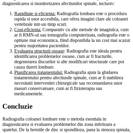
diagnosticarea si monitorizarea afectiunilor spinale, inclusiv:
Rapiditate si eficienta:
Radiografia lombara este o procedura
rapida si usor accesibila, care ofera imagini clare ale coloanei
vertebrale intr-un timp scurt.
Cost-eficienta:
Comparativ cu alte metode de imagistica, cum
ar fi RMN-ul sau tomografia computerizata, radiografia este o
optiune mai economica, fiind disponibila la un cost mai scazut
pentru majoritatea pacientilor.
Evaluarea structurii osoase
: Radiografia este ideala pentru
identificarea problemelor osoase, cum ar fi fracturile,
degenerarea discurilor si alte modificari structurale care pot
cauza dureri lombare.
Planificarea tratamentului:
Radiografia ajuta la ghidarea
tratamentului pentru afectiunile spinale, cum ar fi stabilirea
necesitatii interventiei chirurgicale sau recomandarea unor
masuri conservatoare, cum ar fi fizioterapia sau
medicamentele.
Concluzie
Radiografia coloanei lombare este o metoda esentiala in
diagnosticarea si evaluarea problemelor din zona inferioara a
spatelui. De la herniile de disc si spondiloza, pana la stenoza spinala,