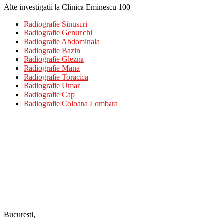
Alte investigatii la Clinica Eminescu 100
Radiografie Sinusuri
Radiografie Genunchi
Radiografie Abdominala
Radiografie Bazin
Radiografie Glezna
Radiografie Mana
Radiografie Toracica
Radiografie Umar
Radiografie Cap
Radiografie Coloana Lombara
Bucuresti,