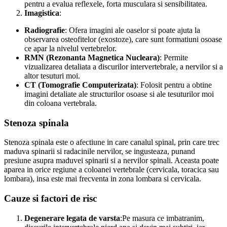
pentru a evalua reflexele, forta musculara si sensibilitatea.
Imagistica
:
Radiografie
: Ofera imagini ale oaselor si poate ajuta la
observarea osteofitelor (exostoze), care sunt formatiuni osoase
ce apar la nivelul vertebrelor.
RMN (Rezonanta Magnetica Nucleara)
: Permite
vizualizarea detaliata a discurilor intervertebrale, a nervilor si a
altor tesuturi moi.
CT (Tomografie Computerizata)
: Folosit pentru a obtine
imagini detaliate ale structurilor osoase si ale tesuturilor moi
din coloana vertebrala.
Stenoza spinala
Stenoza spinala este o afectiune in care canalul spinal, prin care trec
maduva spinarii si radacinile nervilor, se ingusteaza, punand
presiune asupra maduvei spinarii si a nervilor spinali. Aceasta poate
aparea in orice regiune a coloanei vertebrale (cervicala, toracica sau
lombara), insa este mai frecventa in zona lombara si cervicala.
Cauze si factori de risc
Degenerare legata de varsta
:Pe masura ce imbatranim,