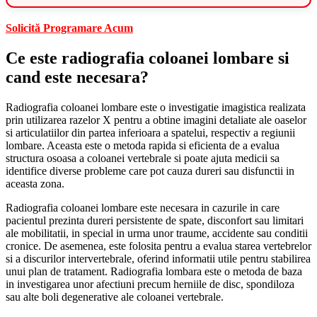
Solicită Programare Acum
Ce este radiografia coloanei lombare si
cand este necesara?
Radiografia coloanei lombare este o investigatie imagistica realizata
prin utilizarea razelor X pentru a obtine imagini detaliate ale oaselor
si articulatiilor din partea inferioara a spatelui, respectiv a regiunii
lombare. Aceasta este o metoda rapida si eficienta de a evalua
structura osoasa a coloanei vertebrale si poate ajuta medicii sa
identifice diverse probleme care pot cauza dureri sau disfunctii in
aceasta zona.
Radiografia coloanei lombare este necesara in cazurile in care
pacientul prezinta dureri persistente de spate, disconfort sau limitari
ale mobilitatii, in special in urma unor traume, accidente sau conditii
cronice. De asemenea, este folosita pentru a evalua starea vertebrelor
si a discurilor intervertebrale, oferind informatii utile pentru stabilirea
unui plan de tratament. Radiografia lombara este o metoda de baza
in investigarea unor afectiuni precum herniile de disc, spondiloza
sau alte boli degenerative ale coloanei vertebrale.