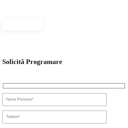
Avem o echipa care reuneste medici de exceptie si aplicam solutii
inovative de tratament.
Vezi personal
Solicită Programare