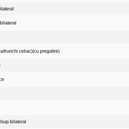
lateral
bilateral
/trunchi celiac)(cu pregatire)
e
ce
l
/sup bilateral