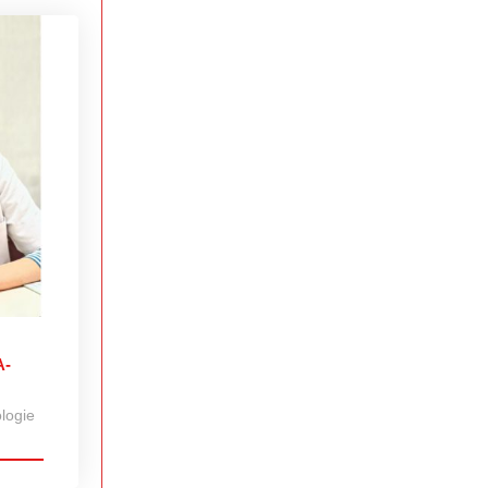
A-
ologie