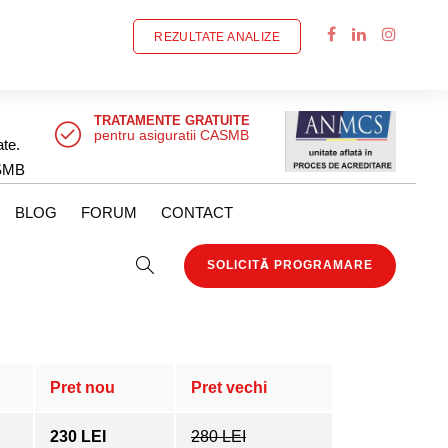
REZULTATE ANALIZE
TRATAMENTE GRATUITE
pentru asiguratii CASMB
ate.
SMB
BLOG
FORUM
CONTACT
SOLICITĂ PROGRAMARE
Pret nou
Pret vechi
230 LEI
280 LEI