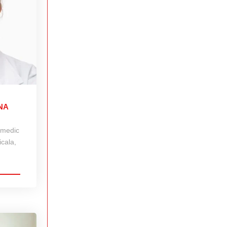
NA
 medic
icala,