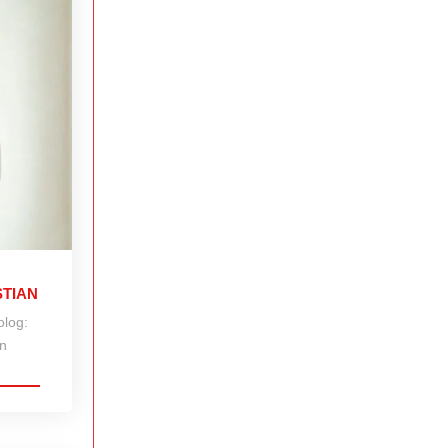
STIAN
olog:
an