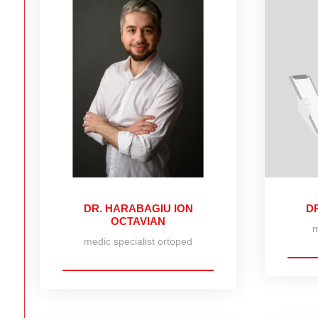
DR. HARABAGIU ION
D
OCTAVIAN
m
medic specialist ortoped