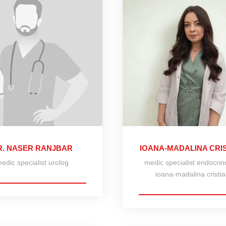
R. NASER RANJBAR
IOANA-MADALINA CRI
edic specialist urolog
medic specialist endocrin
ioana-madalina cristi