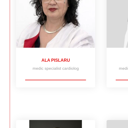
ALA PISLARU
medic specialist cardiolog
medi