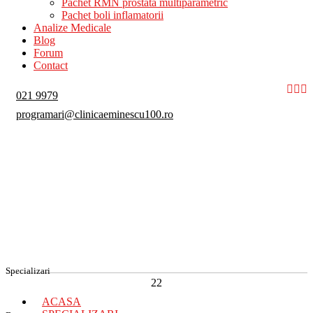
Pachet RMN prostata multiparametric
Pachet boli inflamatorii
Analize Medicale
Blog
Forum
Contact
021 9979
programari@clinicaeminescu100.ro
Specializari
22
ACASA