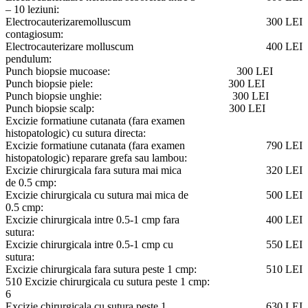
– 10 leziuni:
Electrocauterizaremolluscum
300 LEI
contagiosum:
Electrocauterizare molluscum
400 LEI
pendulum:
Punch biopsie mucoase:
300 LEI
Punch biopsie piele:
300 LEI
Punch biopsie unghie:
300 LEI
Punch biopsie scalp:
300 LEI
Excizie formatiune cutanata (fara examen
histopatologic) cu sutura directa:
Excizie formatiune cutanata (fara examen
790 LEI
histopatologic) reparare grefa sau lambou:
Excizie chirurgicala fara sutura mai mica
320 LEI
de 0.5 cmp:
Excizie chirurgicala cu sutura mai mica de
500 LEI
0.5 cmp:
Excizie chirurgicala intre 0.5-1 cmp fara
400 LEI
sutura:
Excizie chirurgicala intre 0.5-1 cmp cu
550 LEI
sutura:
Excizie chirurgicala fara sutura peste 1 cmp:
510 LEI
510 Excizie chirurgicala cu sutura peste 1 cmp:
6
Excizie chirurgicala cu sutura peste 1
630 LEI