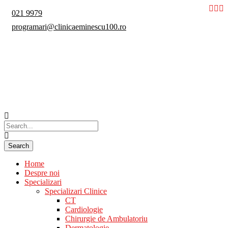
021 9979
programari@clinicaeminescu100.ro
Home
Despre noi
Specializari
Specializari Clinice
CT
Cardiologie
Chirurgie de Ambulatoriu
Dermatologie