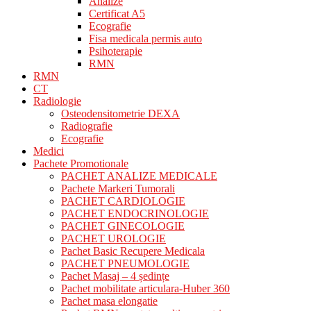
Analize
Certificat A5
Ecografie
Fisa medicala permis auto
Psihoterapie
RMN
RMN
CT
Radiologie
Osteodensitometrie DEXA
Radiografie
Ecografie
Medici
Pachete Promotionale
PACHET ANALIZE MEDICALE
Pachete Markeri Tumorali
PACHET CARDIOLOGIE
PACHET ENDOCRINOLOGIE
PACHET GINECOLOGIE
PACHET UROLOGIE
Pachet Basic Recupere Medicala
PACHET PNEUMOLOGIE
Pachet Masaj – 4 ședințe
Pachet mobilitate articulara-Huber 360
Pachet masa elongatie