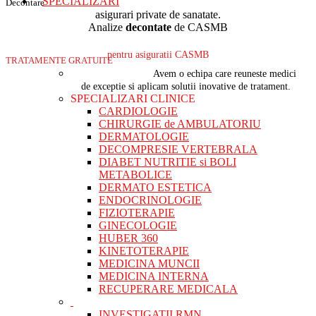
SPECIALIZARI
Decontare
asigurari private de sanatate.
Analize
decontate
de CASMB
pentru asiguratii CASMB
TRATAMENTE GRATUITE
Avem o echipa care reuneste medici
de exceptie si aplicam solutii inovative de tratament.
SPECIALIZARI CLINICE
CARDIOLOGIE
CHIRURGIE de AMBULATORIU
DERMATOLOGIE
DECOMPRESIE VERTEBRALA
DIABET NUTRITIE si BOLI
METABOLICE
DERMATO ESTETICA
ENDOCRINOLOGIE
FIZIOTERAPIE
GINECOLOGIE
HUBER 360
KINETOTERAPIE
MEDICINA MUNCII
MEDICINA INTERNA
RECUPERARE MEDICALA
INVESTIGATII RMN