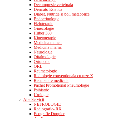
Decompresie vertebrala
Dermato Estetica
Diabet, Nutritie si boli metabolice
Endocrinologie
Fizioterapie
Ginecologie
Huber 360
Kinetoterapie
Medicina muncii
Medicina interna
Neurologie
Oftalmologie
Ortopedie
ORL
Reumatologie
Radiologie conventionala cu raze X
Recuperare medicala
Pachet Promotional Pneumologie
Psihiatrie
Urologie
Alte Servicii
NEFROLOGIE
Radiografie- RX
Ecografie Doppler