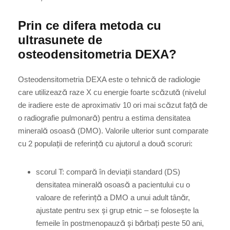
Prin ce difera metoda cu
ultrasunete de
osteodensitometria DEXA?
Osteodensitometria DEXA este o tehnică de radiologie
care utilizează raze X cu energie foarte scăzută (nivelul
de iradiere este de aproximativ 10 ori mai scăzut față de
o radiografie pulmonară) pentru a estima densitatea
minerală osoasă (DMO). Valorile ulterior sunt comparate
cu 2 populații de referință cu ajutorul a două scoruri:
scorul T: compară în deviații standard (DS)
densitatea minerală osoasă a pacientului cu o
valoare de referință a DMO a unui adult tânăr,
ajustate pentru sex și grup etnic – se folosește la
femeile în postmenopauză și bărbați peste 50 ani,