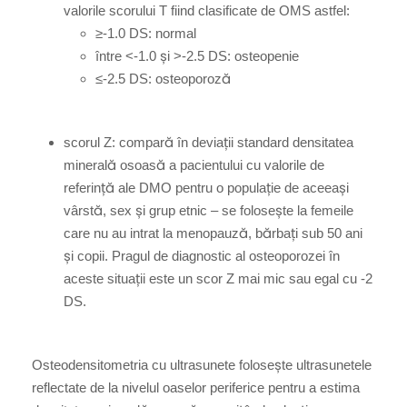
valorile scorului T fiind clasificate de OMS astfel:
≥-1.0 DS: normal
între <-1.0 și >-2.5 DS: osteopenie
≤-2.5 DS: osteoporoză
scorul Z: compară în deviații standard densitatea
minerală osoasă a pacientului cu valorile de
referință ale DMO pentru o populație de aceeași
vârstă, sex și grup etnic – se folosește la femeile
care nu au intrat la menopauză, bărbați sub 50 ani
și copii. Pragul de diagnostic al osteoporozei în
aceste situații este un scor Z mai mic sau egal cu -2
DS.
Osteodensitometria cu ultrasunete folosește ultrasunetele
reflectate de la nivelul oaselor periferice pentru a estima