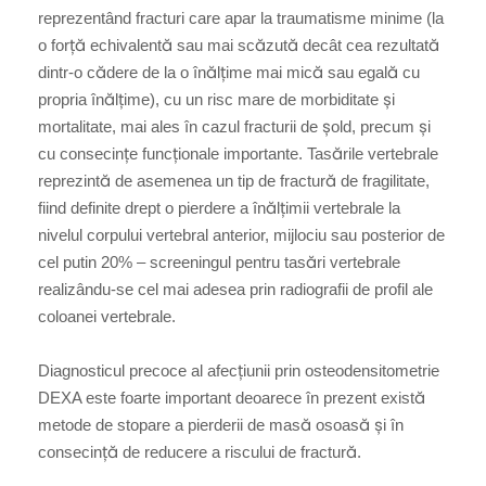
reprezentând fracturi care apar la traumatisme minime (la
o forță echivalentă sau mai scăzută decât cea rezultată
dintr-o cădere de la o înălțime mai mică sau egală cu
propria înălțime), cu un risc mare de morbiditate și
mortalitate, mai ales în cazul fracturii de șold, precum și
cu consecințe funcționale importante. Tasările vertebrale
reprezintă de asemenea un tip de fractură de fragilitate,
fiind definite drept o pierdere a înălțimii vertebrale la
nivelul corpului vertebral anterior, mijlociu sau posterior de
cel putin 20% – screeningul pentru tasări vertebrale
realizându-se cel mai adesea prin radiografii de profil ale
coloanei vertebrale.
Diagnosticul precoce al afecțiunii prin osteodensitometrie
DEXA este foarte important deoarece în prezent există
metode de stopare a pierderii de masă osoasă și în
consecință de reducere a riscului de fractură.