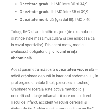
Obezitate gradul I:
IMC între 30 și 34,9
Obezitate gradul II:
IMC între 35 și 39,9
Obezitate morbidă (gradul III):
IMC > 40
Totuși, IMC-ul are limitări majore (de exemplu, nu
distinge între masa musculară și cea adipoasă ca
în cazul sportivilor). Din acest motiv, medicii
evaluează obligatoriu și
circumferința
abdominală
.
Acest parametru măsoară
obezitatea viscerală
—
adică grăsimea depusă în interiorul abdomenului, în
jurul organelor vitale (ficat, pancreas, intestine).
Grăsimea viscerală este activă metabolic și
secretă substanțe inflamatorii care cresc direct
riscul de infarct, accident vascular cerebral și
diabet de tip 2, chiar dacă o persoană are un IMC