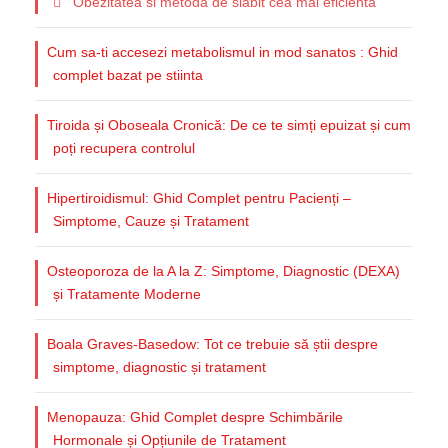
Obezitatea si metoda de slabit cea mai eficienta
Cum sa-ti accesezi metabolismul in mod sanatos : Ghid
complet bazat pe stiinta
Tiroida și Oboseala Cronică: De ce te simți epuizat și cum
poți recupera controlul
Hipertiroidismul: Ghid Complet pentru Pacienți –
Simptome, Cauze și Tratament
Osteoporoza de la A la Z: Simptome, Diagnostic (DEXA)
și Tratamente Moderne
Boala Graves-Basedow: Tot ce trebuie să știi despre
simptome, diagnostic și tratament
Menopauza: Ghid Complet despre Schimbările
Hormonale și Opțiunile de Tratament