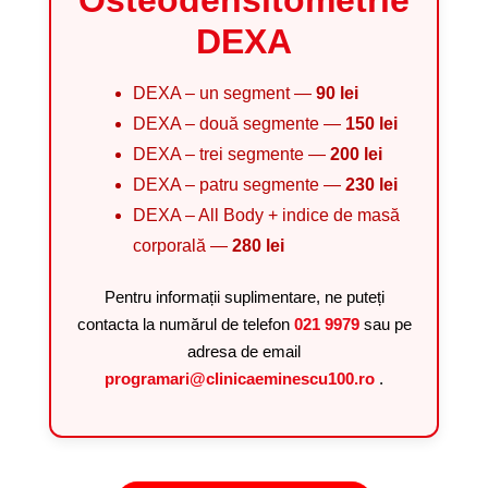
Osteodensitometrie
DEXA
DEXA – un segment —
90 lei
DEXA – două segmente —
150 lei
DEXA – trei segmente —
200 lei
DEXA – patru segmente —
230 lei
DEXA – All Body + indice de masă
corporală —
280 lei
Pentru informații suplimentare, ne puteți
contacta la numărul de telefon
021 9979
sau pe
adresa de email
programari@clinicaeminescu100.ro
.