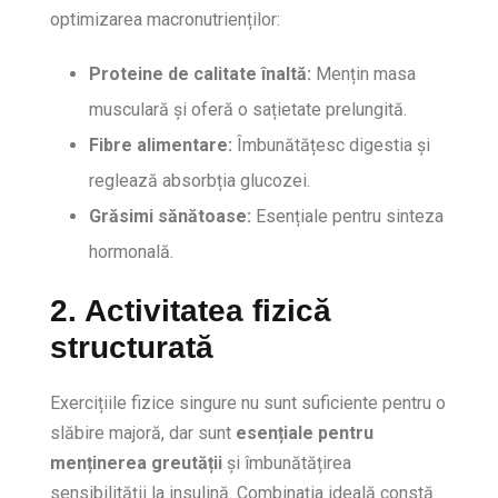
optimizarea macronutrienților:
Proteine de calitate înaltă:
Mențin masa
musculară și oferă o sațietate prelungită.
Fibre alimentare:
Îmbunătățesc digestia și
reglează absorbția glucozei.
Grăsimi sănătoase:
Esențiale pentru sinteza
hormonală.
2. Activitatea fizică
structurată
Exercițiile fizice singure nu sunt suficiente pentru o
slăbire majoră, dar sunt
esențiale pentru
menținerea greutății
și îmbunătățirea
sensibilității la insulină. Combinația ideală constă