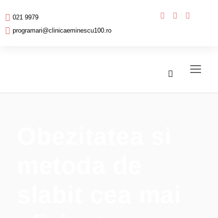
021 9979
programari@clinicaeminescu100.ro
Obezitatea si
metoda de
slabit cea mai