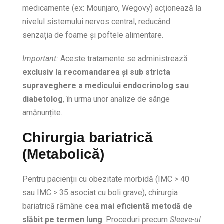
medicamente (ex: Mounjaro, Wegovy) acționează la
nivelul sistemului nervos central, reducând
senzația de foame și poftele alimentare.
Important:
Aceste tratamente se administrează
exclusiv la recomandarea și sub stricta
supraveghere a medicului endocrinolog sau
diabetolog
, în urma unor analize de sânge
amănunțite.
Chirurgia bariatrică
(Metabolică)
Pentru pacienții cu obezitate morbidă (IMC > 40
sau IMC > 35 asociat cu boli grave), chirurgia
bariatrică rămâne
cea mai eficientă metodă de
slăbit pe termen lung
. Proceduri precum
Sleeve-ul