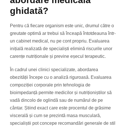
abordare medicală
ghidată?
Pentru că fiecare organism este unic, drumul către o
greutate optimă ar trebui să înceapă întotdeauna într-
un cabinet medical, nu pe cont propriu. Evaluarea
inițială realizată de specialiști elimină riscurile unor
carențe nutriționale și previne eșecul terapeutic.
În cadrul unei clinici specializate, abordarea
obezității începe cu o analiză riguroasă. Evaluarea
compoziției corporale prin tehnologia de
bioimpedanță permite medicilor și nutriționiștilor să
vadă dincolo de oglindă sau de numărul de pe
cântar. Știind exact care este procentul de grăsime
viscerală și cum se prezintă masa musculară,
specialiștii pot concepe recomandări generale de stil