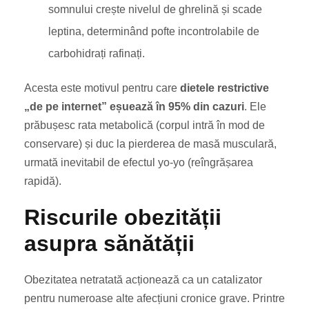
somnului crește nivelul de ghrelină și scade
leptina, determinând pofte incontrolabile de
carbohidrați rafinați.
Acesta este motivul pentru care
dietele restrictive
„de pe internet” eșuează în 95% din cazuri
. Ele
prăbușesc rata metabolică (corpul intră în mod de
conservare) și duc la pierderea de masă musculară,
urmată inevitabil de efectul yo-yo (reîngrășarea
rapidă).
Riscurile obezității
asupra sănătății
Obezitatea netratată acționează ca un catalizator
pentru numeroase alte afecțiuni cronice grave. Printre