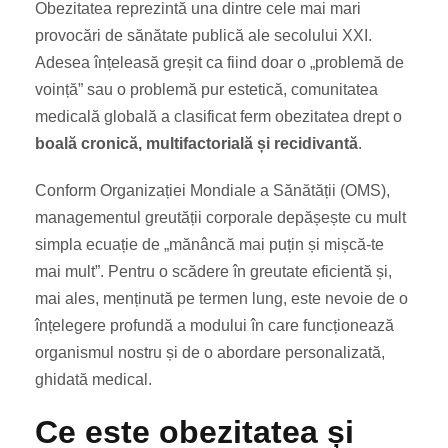
Obezitatea reprezintă una dintre cele mai mari
provocări de sănătate publică ale secolului XXI.
Adesea înțeleasă greșit ca fiind doar o „problemă de
voință” sau o problemă pur estetică, comunitatea
medicală globală a clasificat ferm obezitatea drept o
boală cronică, multifactorială și recidivantă
.
Conform Organizației Mondiale a Sănătății (OMS),
managementul greutății corporale depășește cu mult
simpla ecuație de „mănâncă mai puțin și mișcă-te
mai mult”. Pentru o scădere în greutate eficientă și,
mai ales, menținută pe termen lung, este nevoie de o
înțelegere profundă a modului în care funcționează
organismul nostru și de o abordare personalizată,
ghidată medical.
Ce este obezitatea și