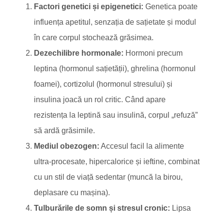
Factori genetici și epigenetici:
Genetica poate
influența apetitul, senzația de sațietate și modul
în care corpul stochează grăsimea.
Dezechilibre hormonale:
Hormoni precum
leptina (hormonul sațietății), ghrelina (hormonul
foamei), cortizolul (hormonul stresului) și
insulina joacă un rol critic. Când apare
rezistența la leptină sau insulină, corpul „refuză”
să ardă grăsimile.
Mediul obezogen:
Accesul facil la alimente
ultra-procesate, hipercalorice și ieftine, combinat
cu un stil de viață sedentar (muncă la birou,
deplasare cu mașina).
Tulburările de somn și stresul cronic:
Lipsa