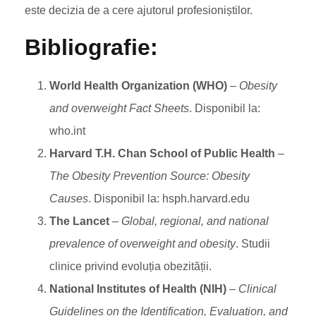
este decizia de a cere ajutorul profesioniștilor.
Bibliografie:
World Health Organization (WHO)
–
Obesity
and overweight Fact Sheets
. Disponibil la:
who.int
Harvard T.H. Chan School of Public Health
–
The Obesity Prevention Source: Obesity
Causes
. Disponibil la:
hsph.harvard.edu
The Lancet
–
Global, regional, and national
prevalence of overweight and obesity
. Studii
clinice privind evoluția obezității.
National Institutes of Health (NIH)
–
Clinical
Guidelines on the Identification, Evaluation, and