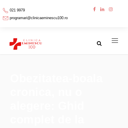
021 9979
programari@clinicaeminescu100.ro
Obezitatea-boala
cronica, nu o
alegere: Ghid
complet de la