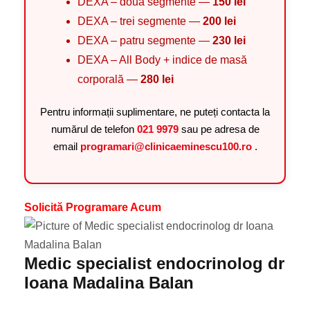
DEXA – două segmente —
150 lei
DEXA – trei segmente —
200 lei
DEXA – patru segmente —
230 lei
DEXA – All Body + indice de masă
corporală —
280 lei
Pentru informații suplimentare, ne puteți contacta la
numărul de telefon
021 9979
sau pe adresa de
email
programari@clinicaeminescu100.ro
.
Solicită Programare Acum
Medic specialist endocrinolog dr
Ioana Madalina Balan