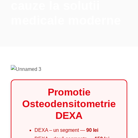
cauze la solutii
medicale moderne
Promotie
Osteodensitometrie
DEXA
DEXA – un segment —
90 lei