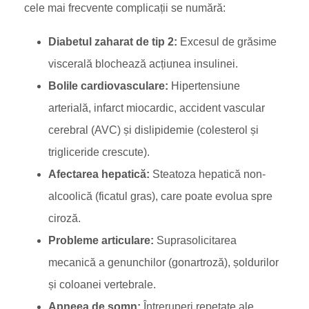
cele mai frecvente complicații se numără:
Diabetul zaharat de tip 2:
Excesul de grăsime
viscerală blochează acțiunea insulinei.
Bolile cardiovasculare:
Hipertensiune
arterială, infarct miocardic, accident vascular
cerebral (AVC) și dislipidemie (colesterol și
trigliceride crescute).
Afectarea hepatică:
Steatoza hepatică non-
alcoolică (ficatul gras), care poate evolua spre
ciroză.
Probleme articulare:
Suprasolicitarea
mecanică a genunchilor (gonartroză), șoldurilor
și coloanei vertebrale.
Apneea de somn:
Întreruperi repetate ale