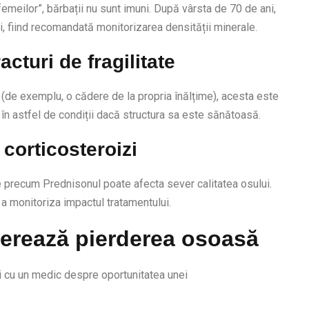
eilor”, bărbații nu sunt imuni. După vârsta de 70 de ani,
, fiind recomandată monitorizarea densității minerale.
acturi de fragilitate
 (de exemplu, o cădere de la propria înălțime), acesta este
în astfel de condiții dacă structura sa este sănătoasă.
 corticosteroizi
 precum Prednisonul poate afecta sever calitatea osului.
 monitoriza impactul tratamentului.
elerează pierderea osoasă
uți cu un medic despre oportunitatea unei