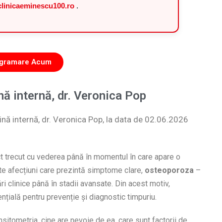
linicaeminescu100.ro
.
rogramare Acum
ă internă, dr. Veronica Pop
nă internă, dr. Veronica Pop, la data de 02.06.2026
t trecut cu vederea până în momentul în care apare o
te afecțiuni care prezintă simptome clare,
osteoporoza
–
i clinice până în stadii avansate. Din acest motiv,
nțială pentru prevenție și diagnostic timpuriu.
sitometria, cine are nevoie de ea, care sunt factorii de