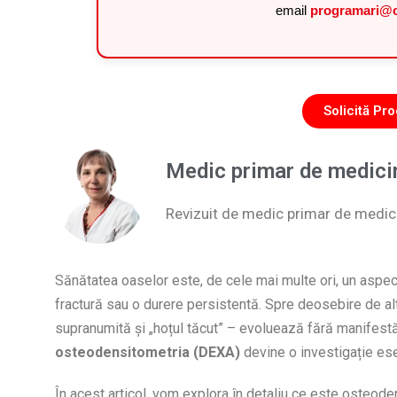
email
programari@c
Solicită P
Medic primar de medicin
Revizuit de medic primar de medici
Sănătatea oaselor este, de cele mai multe ori, un aspec
fractură sau o durere persistentă. Spre deosebire de al
supranumită și „hoțul tăcut” – evoluează fără manifestăr
osteodensitometria (DEXA)
devine o investigație ese
În acest articol, vom explora în detaliu ce este osteoden