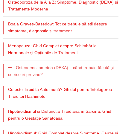
Osteoporoza de la A la Z: Simptome, Diagnostic (DEXA) și
Tratamente Moderne
Boala Graves-Basedow: Tot ce trebuie să știi despre
simptome, diagnostic și tratament
Menopauza: Ghid Complet despre Schimbările
Hormonale și Opțiunile de Tratament
Osteodensitometria (DEXA) – când trebuie făcută și
ce riscuri previne?
Ce este Tiroidita Autoimună? Ghidul pentru înțelegerea
Tiroiditei Hashimoto
Hipotiroidismul și Disfuncția Tiroidiană în Sarcină: Ghid
pentru o Gestație Sănătoasă
Hipotiroidismul: Ghid Complet despre Simptome, Cauze și