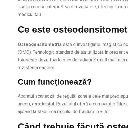
risc și cum se interpretează rezultatele, oferindu-ți inf
medicul tău.
Ce este osteodensitomet
Osteodensitometria
este o investigație imagistică 
(DMO). Tehnologia standard de aur utilizată în prezent
folosește doze foarte mici de radiații X (mult mai mici 
rezistența oaselor.
Cum funcționează?
Aparatul scanează, de regulă, zonele cele mai predispu
uneori,
antebrațul
. Rezultatul oferă o comparație între 
ajutând la stabilirea riscului de fractură în viitor.
Când trebuie făcută oste