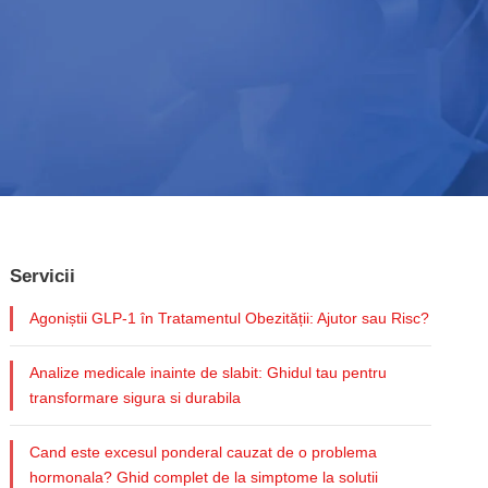
Servicii
Agoniștii GLP-1 în Tratamentul Obezității: Ajutor sau Risc?
Analize medicale inainte de slabit: Ghidul tau pentru
transformare sigura si durabila
Cand este excesul ponderal cauzat de o problema
hormonala? Ghid complet de la simptome la solutii