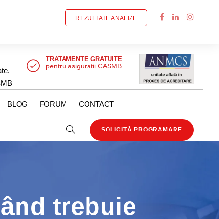
REZULTATE ANALIZE
TRATAMENTE GRATUITE
pentru asiguratii CASMB
ate.
SMB
BLOG
FORUM
CONTACT
SOLICITĂ PROGRAMARE
ând trebuie