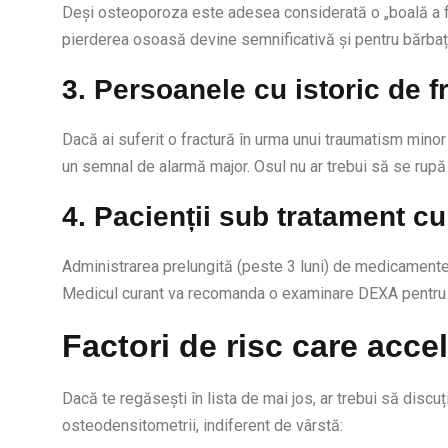
Deși osteoporoza este adesea considerată o „boală a fem
pierderea osoasă devine semnificativă și pentru bărbați
3. Persoanele cu istoric de fr
Dacă ai suferit o fractură în urma unui traumatism minor
un semnal de alarmă major. Osul nu ar trebui să se rupă 
4. Pacienții sub tratament cu
Administrarea prelungită (peste 3 luni) de medicamente
Medicul curant va recomanda o examinare DEXA pentru a
Factori de risc care acc
Dacă te regăsești în lista de mai jos, ar trebui să disc
osteodensitometrii, indiferent de vârstă: