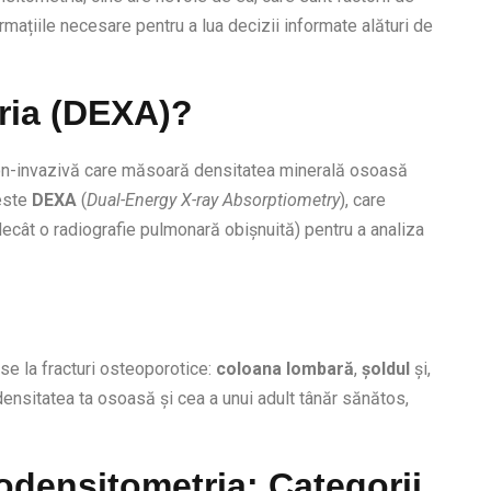
ormațiile necesare pentru a lua decizii informate alături de
ria (DEXA)?
non-invazivă care măsoară densitatea minerală osoasă
 este
DEXA
(
Dual-Energy X-ray Absorptiometry
), care
decât o radiografie pulmonară obișnuită) pentru a analiza
se la fracturi osteoporotice:
coloana lombară
,
șoldul
și,
densitatea ta osoasă și cea a unui adult tânăr sănătos,
odensitometria: Categorii