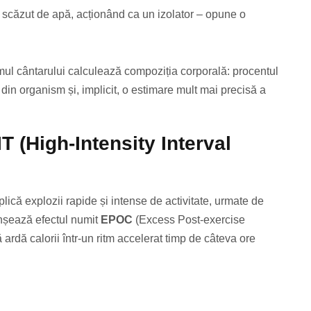
e scăzut de apă, acționând ca un izolator – opune o
tmul cântarului calculează compoziția corporală: procentul
in organism și, implicit, o estimare mult mai precisă a
T (High-Intensity Interval
lică explozii rapide și intense de activitate, urmate de
anșează efectul numit
EPOC
(Excess Post-exercise
rdă calorii într-un ritm accelerat timp de câteva ore