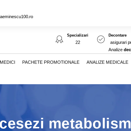
caeminescu100.ro
Specializari
Decontare
22
asigurari p
Analize
dec
MEDICI
PACHETE PROMOTIONALE
ANALIZE MEDICALE
ccesezi metabolism