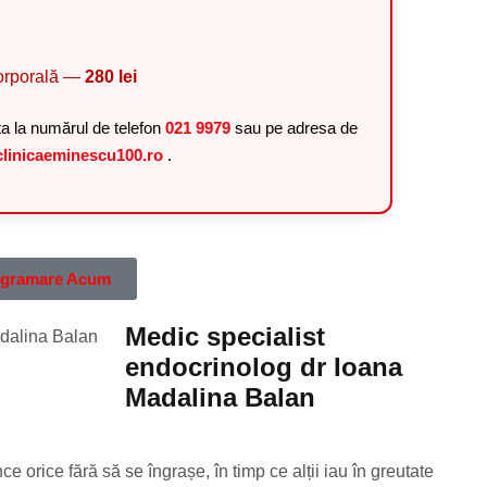
corporală —
280 lei
ta la numărul de telefon
021 9979
sau pe adresa de
linicaeminescu100.ro
.
rogramare Acum
Medic specialist
endocrinolog dr Ioana
Madalina Balan
 orice fără să se îngrașe, în timp ce alții iau în greutate