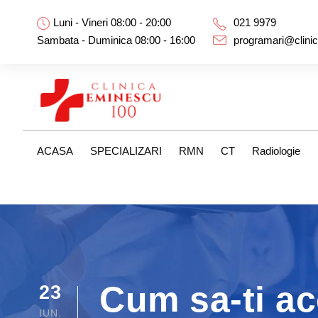
Luni - Vineri 08:00 - 20:00
021 9979
Sambata - Duminica 08:00 - 16:00
programari@clini
ACASA
SPECIALIZARI
RMN
CT
Radiologie
Cum sa-ti a
23
IUN.