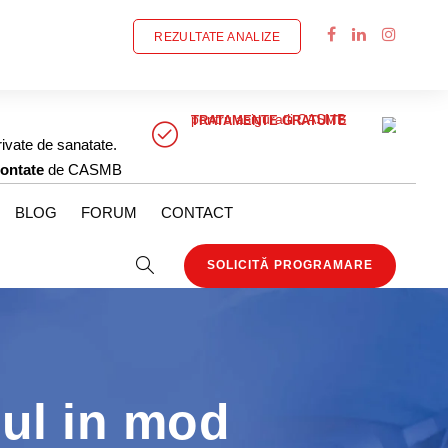
REZULTATE ANALIZE
pentru asiguratii CASMB
TRATAMENTE GRATUITE
rivate de sanatate.
ontate
de CASMB
BLOG
FORUM
CONTACT
SOLICITĂ PROGRAMARE
ul in mod