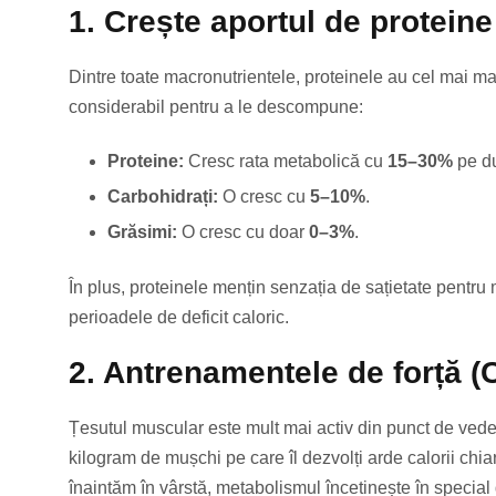
1. Crește aportul de proteine
Dintre toate macronutrientele, proteinele au cel mai mar
considerabil pentru a le descompune:
Proteine:
Cresc rata metabolică cu
15–30%
pe du
Carbohidrați:
O cresc cu
5–10%
.
Grăsimi:
O cresc cu doar
0–3%
.
În plus, proteinele mențin senzația de sațietate pentru
perioadele de deficit caloric.
2. Antrenamentele de forță 
Țesutul muscular este mult mai activ din punct de vede
kilogram de mușchi pe care îl dezvolți arde calorii ch
înaintăm în vârstă, metabolismul încetinește în specia