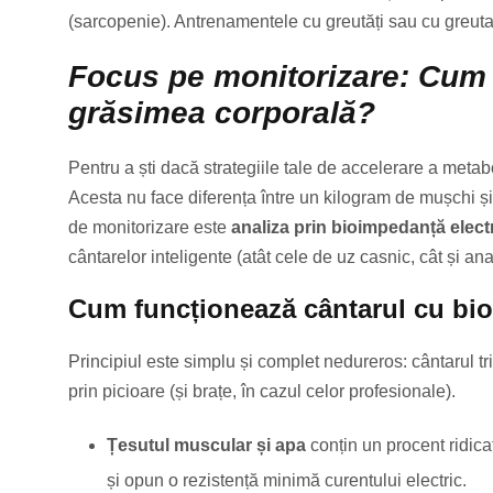
(sarcopenie). Antrenamentele cu greutăți sau cu greutat
Focus pe monitorizare: Cum
grăsimea corporală?
Pentru a ști dacă strategiile tale de accelerare a meta
Acesta nu face diferența între un kilogram de mușchi 
de monitorizare este
analiza prin bioimpedanță elect
cântarelor inteligente (atât cele de uz casnic, cât și an
Cum funcționează cântarul cu bi
Principiul este simplu și complet nedureros: cântarul tri
prin picioare (și brațe, în cazul celor profesionale).
Țesutul muscular și apa
conțin un procent ridica
și opun o rezistență minimă curentului electric.