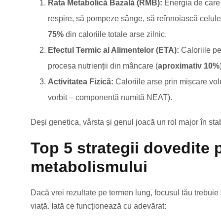
Rata Metabolică Bazală (RMB):
Energia de care 
respire, să pompeze sânge, să reînnoiască celule) 
75%
din caloriile totale arse zilnic.
Efectul Termic al Alimentelor (ETA):
Caloriile pe
procesa nutrienții din mâncare (
aproximativ 10%
Activitatea Fizică:
Caloriile arse prin mișcare volu
vorbit – componentă numită NEAT).
Deși genetica, vârsta și genul joacă un rol major în stab
Top 5 strategii dovedite 
metabolismului
Dacă vrei rezultate pe termen lung, focusul tău trebuie 
viață. Iată ce funcționează cu adevărat: