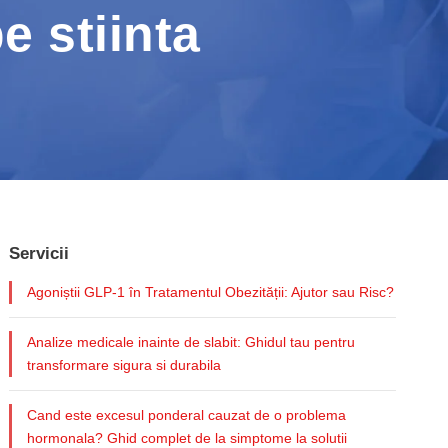
e stiinta
Servicii
Agoniștii GLP-1 în Tratamentul Obezității: Ajutor sau Risc?
Analize medicale inainte de slabit: Ghidul tau pentru
transformare sigura si durabila
Cand este excesul ponderal cauzat de o problema
hormonala? Ghid complet de la simptome la solutii