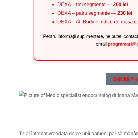
DEXA – trei segmente —
200 lei
DEXA – patru segmente —
230 lei
DEXA – All Body + indice de masă 
Pentru informații suplimentare, ne puteți contac
email
programari@c
Solicită P
Te-ai întrebat vreodată de ce unii oameni par să mănânce