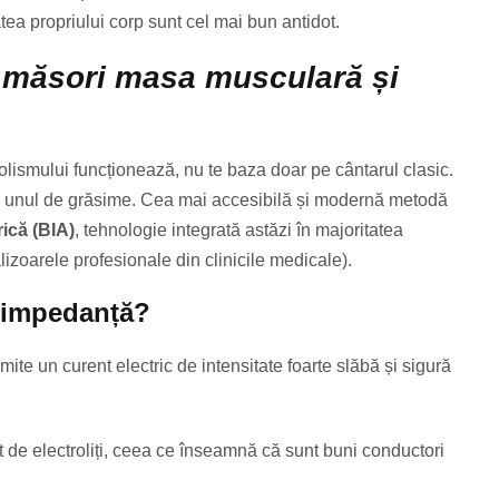
ea propriului corp sunt cel mai bun antidot.
 măsori masa musculară și
bolismului funcționează, nu te baza doar pe cântarul clasic.
și unul de grăsime. Cea mai accesibilă și modernă metodă
rică (BIA)
, tehnologie integrată astăzi în majoritatea
alizoarele profesionale din clinicile medicale).
oimpedanță?
mite un curent electric de intensitate foarte slăbă și sigură
t de electroliți, ceea ce înseamnă că sunt buni conductori