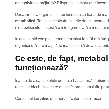
doar privind o prăjitură? Răspunsul simplu (dar incomp
Dacă simți că organismul tău lucrează cu frâna de mâ
metabolică
. Totuși, dincolo de miturile de pe interne
metabolismului necesită o înțelegere clară a modului 
În acest ghid complet, demontăm miturile și îți arătăm, p
organismul într-o mașinărie mai eficientă de ars calorii.
Ce este, de fapt, metabo
funcționează?
Înainte de a căuta soluții pentru a-l „accelera”, trebuie
reacțiilor biochimice care au loc în organismul tău pent
Consumul tău zilnic de energie (calorii) este împărțit în 