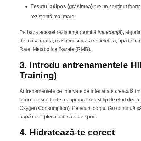
Țesutul adipos (grăsimea)
are un conținut foart
rezistență mai mare.
Pe baza acestei rezistențe (numită
impedanță
), algori
de masă grasă, masa musculară scheletică, apa totală d
Ratei Metabolice Bazale (RMB).
3. Introdu antrenamentele HII
Training)
Antrenamentele pe intervale de intensitate crescută imp
perioade scurte de recuperare. Acest tip de efort decl
Oxygen Consumption). Pe scurt, corpul tău continuă să a
după
ce ai plecat din sala de sport.
4. Hidratează-te corect