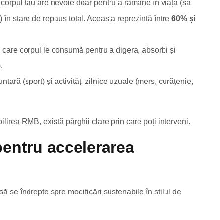
corpul tău are nevoie doar pentru a rămâne în viață (să
în stare de repaus total. Aceasta reprezintă între
60% și
 care corpul le consumă pentru a digera, absorbi și
).
ntară (sport) și activități zilnice uzuale (mers, curățenie,
ilirea RMB, există pârghii clare prin care poți interveni.
pentru accelerarea
să se îndrepte spre modificări sustenabile în stilul de