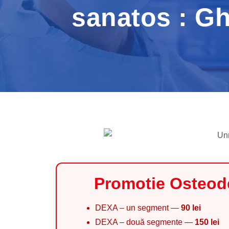
sanatos : Gh
Promotie Osteod
DEXA – un segment —
90 lei
DEXA – două segmente —
150 lei