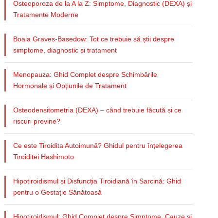
Osteoporoza de la A la Z: Simptome, Diagnostic (DEXA) și
Tratamente Moderne
Boala Graves-Basedow: Tot ce trebuie să știi despre
simptome, diagnostic și tratament
Menopauza: Ghid Complet despre Schimbările
Hormonale și Opțiunile de Tratament
Osteodensitometria (DEXA) – când trebuie făcută și ce
riscuri previne?
Ce este Tiroidita Autoimună? Ghidul pentru înțelegerea
Tiroiditei Hashimoto
Hipotiroidismul și Disfuncția Tiroidiană în Sarcină: Ghid
pentru o Gestație Sănătoasă
Hipotiroidismul: Ghid Complet despre Simptome, Cauze și