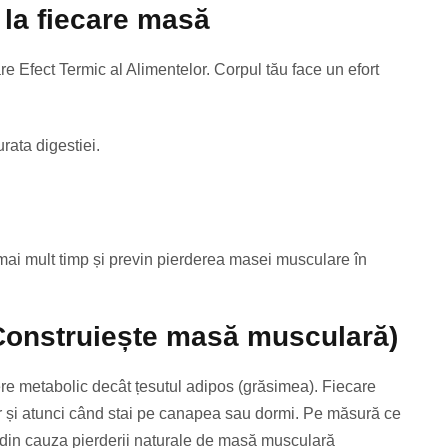
 la fiecare masă
e Efect Termic al Alimentelor. Corpul tău face un efort
rata digestiei.
 mai mult timp și previn pierderea masei musculare în
(Construiește masă musculară)
re metabolic decât țesutul adipos (grăsimea). Fiecare
iar și atunci când stai pe canapea sau dormi. Pe măsură ce
l din cauza pierderii naturale de masă musculară