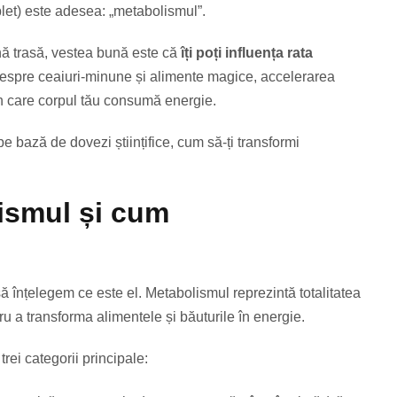
let) este adesea: „metabolismul”.
nă trasă, vestea bună este că
îți poți influența rata
t despre ceaiuri-minune și alimente magice, accelerarea
în care corpul tău consumă energie.
e bază de dovezi științifice, cum să-ți transformi
lismul și cum
 să înțelegem ce este el. Metabolismul reprezintă totalitatea
ru a transforma alimentele și băuturile în energie.
trei categorii principale: