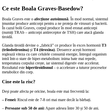
Ce este Boala Graves-Basedow?
Boala Graves este o
afecțiune autoimună
. În mod normal, sistemul
imunitar produce anticorpi pentru a ne proteja de virusuri și bacterii.
În cazul bolii Graves, corpul produce în mod eronat anticorpi
(numiți TRAb – anticorpi antireceptor de TSH) care atacă glanda
tiroidă.
Glanda tiroidă devine o „fabrică” ce produce în exces hormonii
T3
(triiodotironina)
și
T4 (tiroxina)
. Deoarece acești hormoni
reglează viteza cu care celulele consumă energie, întregul organism
intră într-o stare de hiper-metabolism: inima bate mai repede,
temperatura corpului crește, iar sistemul digestiv este accelerat.
Rezultatul este
hipertiroidismul
– o accelerare a tuturor proceselor
metabolice din corp.
Cine este la risc?
Deși poate afecta pe oricine, boala este mai frecventă la:
– Femei:
Riscul este de 7-8 ori mai mare decât la bărbați.
–
Persoane sub 50 de ani:
Apare adesea între 30 și 50 de ani.