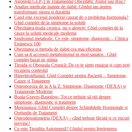
Agoniștii GLP-1 în Tratamentul Obezității: Ajutor sau Risc?
Analize medicale inainte de slabit: Ghidul tau pentru
transformare sigura si durabila
Cand este excesul ponderal cauzat de o problema hormonala?
Ghid complet de la simptome la solutii
Obezitatea-boala cronica, nu o alegere: Ghid complet de la
cauze la solutii medicale moderne
Sindromul metabolic: Ce este, simptome, diagnostic – Clinica
Eminescu 100
Obezitatea si metoda de slabit cea mai eficienta
Cum sa-ti accesezi metabolismul in mod sanatos : Ghid
complet bazat pe stiinta
Tiroida și Oboseala Cronică: De ce te simți epuizat și cum poți
recupera controlul
Hipertiroidismul: Ghid Complet pentru Pacienți – Simptome,
Cauze și Tratament
Osteoporoza de la A la Z: Simptome, Diagnostic (DEXA) și
Tratamente Moderne
Boala Graves-Basedow: Tot ce trebuie să știi despre
simptome, diagnostic și tratament
Menopauza: Ghid Complet despre Schimbările Hormonale și
Opțiunile de Tratament
Osteodensitometria (DEXA) – când trebuie făcută și ce riscuri
previne?
Ce este Tiroidita Autoimună? Ghidul pentru înțelegerea