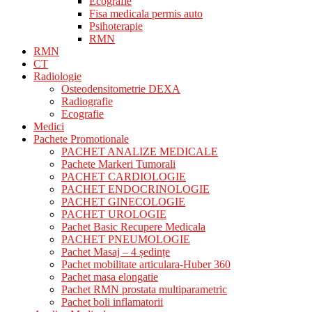
Ecografie
Fisa medicala permis auto
Psihoterapie
RMN
RMN
CT
Radiologie
Osteodensitometrie DEXA
Radiografie
Ecografie
Medici
Pachete Promotionale
PACHET ANALIZE MEDICALE
Pachete Markeri Tumorali
PACHET CARDIOLOGIE
PACHET ENDOCRINOLOGIE
PACHET GINECOLOGIE
PACHET UROLOGIE
Pachet Basic Recupere Medicala
PACHET PNEUMOLOGIE
Pachet Masaj – 4 ședințe
Pachet mobilitate articulara-Huber 360
Pachet masa elongatie
Pachet RMN prostata multiparametric
Pachet boli inflamatorii