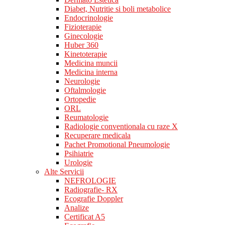
Diabet, Nutritie si boli metabolice
Endocrinologie
Fizioterapie
Ginecologie
Huber 360
Kinetoterapie
Medicina muncii
Medicina interna
Neurologie
Oftalmologie
Ortopedie
ORL
Reumatologie
Radiologie conventionala cu raze X
Recuperare medicala
Pachet Promotional Pneumologie
Psihiatrie
Urologie
Alte Servicii
NEFROLOGIE
Radiografie- RX
Ecografie Doppler
Analize
Certificat A5