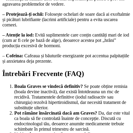
agravarea problemelor de vedere.
– Protejează-ți ochii:
Folosește ochelari de soare dacă ai exoftalmie
și picături lubrifiante (lacrimi artificiale) pentru a evita uscarea
corneei.
– Atenție la iod:
Evită suplimentele care conțin cantități mari de iod
(cum ar fi cele pe bază de alge), deoarece acestea pot „hrăni”
producția excesivă de hormoni.
–
Cofeina:
Cafeaua și băuturile energizante pot accentua palpitațiile
și anxietatea deja prezente.
Întrebări Frecvente (FAQ)
Boala Graves se vindecă definitiv?
Se poate obține remisia
(boala devine inactivă), dar există întotdeauna un risc de
recidivă. Tratamentele definitive (iodul radioactiv sau
chirurgia) rezolvă hipertiroidismul, dar necesită tratament de
substituție ulterior.
Pot rămâne însărcinată dacă am Graves?
Da, dar este vital
ca boala să fie controlată înainte de concepție. Discută cu
endocrinologul tău, deoarece anumite medicamente trebuie
schimbate în primul trimestru de sarcină.