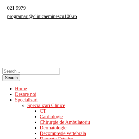
021 9979
programari@clinicaeminescu100.ro
Home
Despre noi
Specializari
Specializari Clinice
CT
Cardiologie
Chirurgie de Ambulatoriu
Dermatologie
Decompresie vertebrala
Dermato Estetica