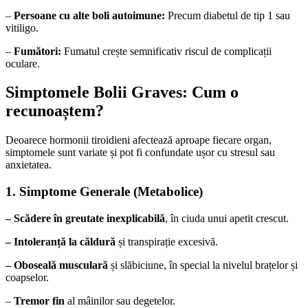
–
Persoane cu alte boli autoimune:
Precum diabetul de tip 1 sau
vitiligo.
–
Fumători:
Fumatul crește semnificativ riscul de complicații
oculare.
Simptomele Bolii Graves: Cum o
recunoaștem?
Deoarece hormonii tiroidieni afectează aproape fiecare organ,
simptomele sunt variate și pot fi confundate ușor cu stresul sau
anxietatea.
1. Simptome Generale (Metabolice)
– Scădere în greutate inexplicabilă
, în ciuda unui apetit crescut.
– Intoleranță la căldură
și transpirație excesivă.
– Oboseală musculară
și slăbiciune, în special la nivelul brațelor și
coapselor.
–
Tremor fin
al mâinilor sau degetelor.