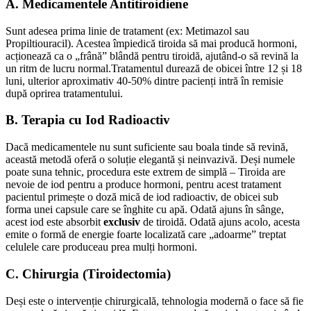
A. Medicamentele Antitiroidiene
Sunt adesea prima linie de tratament (ex: Metimazol sau
Propiltiouracil). Acestea împiedică tiroida să mai producă hormoni,
acționează ca o „frână” blândă pentru tiroidă, ajutând-o să revină la
un ritm de lucru normal.Tratamentul durează de obicei între 12 și 18
luni, ulterior aproximativ 40-50% dintre pacienți intră în remisie
după oprirea tratamentului.
B. Terapia cu Iod Radioactiv
Dacă medicamentele nu sunt suficiente sau boala tinde să revină,
această metodă oferă o soluție elegantă și neinvazivă. Deși numele
poate suna tehnic, procedura este extrem de simplă – Tiroida are
nevoie de iod pentru a produce hormoni, pentru acest tratament
pacientul primește o doză mică de iod radioactiv, de obicei sub
forma unei capsule care se înghite cu apă. Odată ajuns în sânge,
acest iod este absorbit
exclusiv
de tiroidă. Odată ajuns acolo, acesta
emite o formă de energie foarte localizată care „adoarme” treptat
celulele care produceau prea mulți hormoni.
C. Chirurgia (Tiroidectomia)
Deși este o intervenție chirurgicală, tehnologia modernă o face să fie