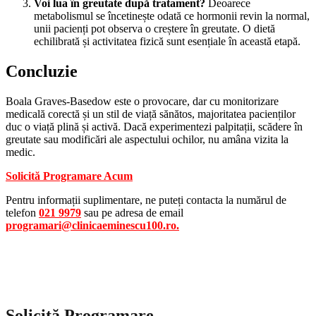
Voi lua în greutate după tratament?
Deoarece
metabolismul se încetinește odată ce hormonii revin la normal,
unii pacienți pot observa o creștere în greutate. O dietă
echilibrată și activitatea fizică sunt esențiale în această etapă.
Concluzie
Boala Graves-Basedow este o provocare, dar cu monitorizare
medicală corectă și un stil de viață sănătos, majoritatea pacienților
duc o viață plină și activă. Dacă experimentezi palpitații, scădere în
greutate sau modificări ale aspectului ochilor, nu amâna vizita la
medic.
Solicită Programare Acum
Pentru informații suplimentare, ne puteți contacta la numărul de
telefon
021 9979
sau pe adresa de email
programari@clinicaeminescu100.ro.
Solicită Programare