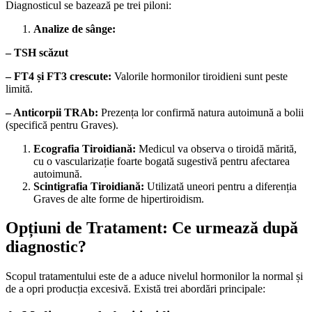
Diagnosticul se bazează pe trei piloni:
Analize de sânge:
– TSH scăzut
– FT4 și FT3 crescute:
Valorile hormonilor tiroidieni sunt peste
limită.
– Anticorpii TRAb:
Prezența lor confirmă natura autoimună a bolii
(specifică pentru Graves).
Ecografia Tiroidiană:
Medicul va observa o tiroidă mărită,
cu o vascularizație foarte bogată sugestivă pentru afectarea
autoimună.
Scintigrafia Tiroidiană:
Utilizată uneori pentru a diferenția
Graves de alte forme de hipertiroidism.
Opțiuni de Tratament: Ce urmează după
diagnostic?
Scopul tratamentului este de a aduce nivelul hormonilor la normal și
de a opri producția excesivă. Există trei abordări principale: