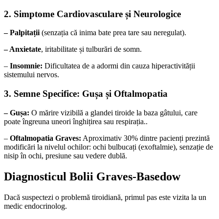
2. Simptome Cardiovasculare și Neurologice
– Palpitații
(senzația că inima bate prea tare sau neregulat).
– Anxietate
, iritabilitate și tulburări de somn.
–
Insomnie:
Dificultatea de a adormi din cauza hiperactivității
sistemului nervos.
3. Semne Specifice: Gușa și Oftalmopatia
– Gușa:
O mărire vizibilă a glandei tiroide la baza gâtului, care
poate îngreuna uneori înghițirea sau respirația..
–
Oftalmopatia Graves:
Aproximativ 30% dintre pacienți prezintă
modificări la nivelul ochilor: ochi bulbucați (exoftalmie), senzație de
nisip în ochi, presiune sau vedere dublă.
Diagnosticul Bolii Graves-Basedow
Dacă suspectezi o problemă tiroidiană, primul pas este vizita la un
medic endocrinolog.