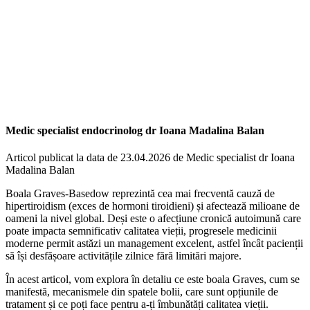
Medic specialist endocrinolog dr Ioana Madalina Balan
Articol publicat la data de 23.04.2026 de Medic specialist dr Ioana
Madalina Balan
Boala Graves-Basedow reprezintă cea mai frecventă cauză de
hipertiroidism (exces de hormoni tiroidieni) și afectează milioane de
oameni la nivel global. Deși este o afecțiune cronică autoimună care
poate impacta semnificativ calitatea vieții, progresele medicinii
moderne permit astăzi un management excelent, astfel încât pacienții
să își desfășoare activitățile zilnice fără limitări majore.
În acest articol, vom explora în detaliu ce este boala Graves, cum se
manifestă, mecanismele din spatele bolii, care sunt opțiunile de
tratament și ce poți face pentru a-ți îmbunătăți calitatea vieții.