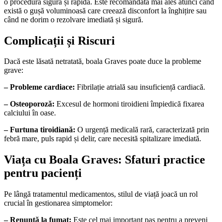
o procedură sigură și rapidă. Este recomandată mai ales atunci când
există o gușă voluminoasă care creează disconfort la înghițire sau
când ne dorim o rezolvare imediată și sigură.
Complicații și Riscuri
Dacă este lăsată netratată, boala Graves poate duce la probleme
grave:
– Probleme cardiace:
Fibrilație atrială sau insuficiență cardiacă.
– Osteoporoză:
Excesul de hormoni tiroidieni împiedică fixarea
calciului în oase.
– Furtuna tiroidiană:
O urgență medicală rară, caracterizată prin
febră mare, puls rapid și delir, care necesită spitalizare imediată.
Viața cu Boala Graves: Sfaturi practice
pentru pacienți
Pe lângă tratamentul medicamentos, stilul de viață joacă un rol
crucial în gestionarea simptomelor:
– Renunță la fumat:
Este cel mai important pas pentru a preveni