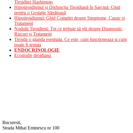
Tiroiditei Hashimoto
Hipotiroidismul și Disfuncția Tiroidiană în Sarcină: Ghid
pentru o Gestație Sănătoasă
Hipotiroidismul: Ghid Complet despre Simptome, Cauze și
Tratament
Nodulii Tiroidieni: Tot ce trebuie să știi despre Diagnostic,
Riscuri și Tratament
Tiroida o glanda esentiala. Ce este, cum functioneaza si cum
poate fi testata
ENDOCRINOLOGIE
Ecografie tiroidiana
Bucuresti,
Strada Mihai Eminescu nr 100