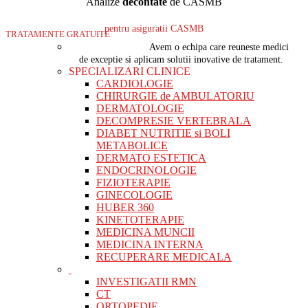
Analize
decontate
de CASMB
pentru asiguratii CASMB
TRATAMENTE GRATUITE
Avem o echipa care reuneste medici
de exceptie si aplicam solutii inovative de tratament.
SPECIALIZARI CLINICE
CARDIOLOGIE
CHIRURGIE de AMBULATORIU
DERMATOLOGIE
DECOMPRESIE VERTEBRALA
DIABET NUTRITIE si BOLI
METABOLICE
DERMATO ESTETICA
ENDOCRINOLOGIE
FIZIOTERAPIE
GINECOLOGIE
HUBER 360
KINETOTERAPIE
MEDICINA MUNCII
MEDICINA INTERNA
RECUPERARE MEDICALA
INVESTIGATII RMN
CT
ORTOPEDIE