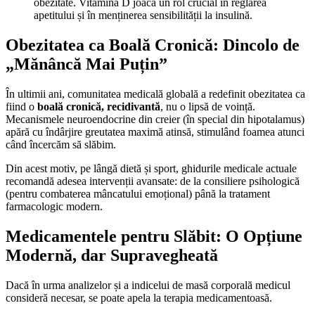
obezitate. Vitamina D joacă un rol crucial în reglarea
apetitului și în menținerea sensibilității la insulină.
Obezitatea ca Boală Cronică: Dincolo de
„Mănâncă Mai Puțin”
În ultimii ani, comunitatea medicală globală a redefinit obezitatea ca
fiind o
boală cronică, recidivantă
, nu o lipsă de voință.
Mecanismele neuroendocrine din creier (în special din hipotalamus)
apără cu îndârjire greutatea maximă atinsă, stimulând foamea atunci
când încercăm să slăbim.
Din acest motiv, pe lângă dietă și sport, ghidurile medicale actuale
recomandă adesea intervenții avansate: de la consiliere psihologică
(pentru combaterea mâncatului emoțional) până la tratament
farmacologic modern.
Medicamentele pentru Slăbit: O Opțiune
Modernă, dar Supravegheată
Dacă în urma analizelor și a indicelui de masă corporală medicul
consideră necesar, se poate apela la terapia medicamentoasă.