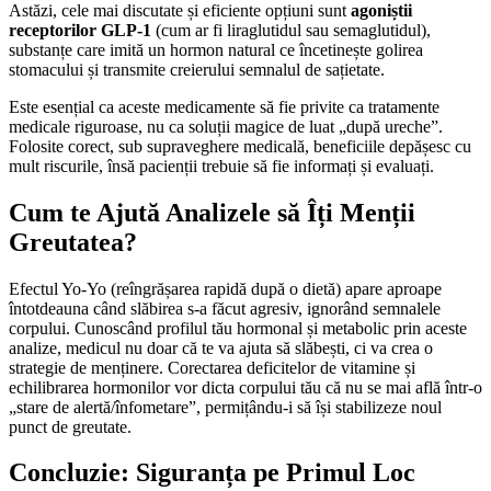
Astăzi, cele mai discutate și eficiente opțiuni sunt
agoniștii
receptorilor GLP-1
(cum ar fi liraglutidul sau semaglutidul),
substanțe care imită un hormon natural ce încetinește golirea
stomacului și transmite creierului semnalul de sațietate.
Este esențial ca aceste medicamente să fie privite ca tratamente
medicale riguroase, nu ca soluții magice de luat „după ureche”.
Folosite corect, sub supraveghere medicală, beneficiile depășesc cu
mult riscurile, însă pacienții trebuie să fie informați și evaluați.
Cum te Ajută Analizele să Îți Menții
Greutatea?
Efectul Yo-Yo (reîngrășarea rapidă după o dietă) apare aproape
întotdeauna când slăbirea s-a făcut agresiv, ignorând semnalele
corpului. Cunoscând profilul tău hormonal și metabolic prin aceste
analize, medicul nu doar că te va ajuta să slăbești, ci va crea o
strategie de menținere. Corectarea deficitelor de vitamine și
echilibrarea hormonilor vor dicta corpului tău că nu se mai află într-o
„stare de alertă/înfometare”, permițându-i să își stabilizeze noul
punct de greutate.
Concluzie: Siguranța pe Primul Loc