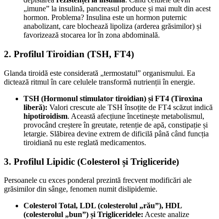
„imune” la insulină, pancreasul produce și mai mult din acest
hormon. Problema? Insulina este un hormon puternic
anabolizant, care blochează lipoliza (arderea grăsimilor) și
favorizează stocarea lor în zona abdominală.
2. Profilul Tiroidian (TSH, FT4)
Glanda tiroidă este considerată „termostatul” organismului. Ea
dictează ritmul în care celulele transformă nutrienții în energie.
TSH (Hormonul stimulator tiroidian) și FT4 (Tiroxina
liberă):
Valori crescute ale TSH însoțite de FT4 scăzut indică
hipotiroidism
. Această afecțiune încetinește metabolismul,
provocând creștere în greutate, retenție de apă, constipație și
letargie. Slăbirea devine extrem de dificilă până când funcția
tiroidiană nu este reglată medicamentos.
3. Profilul Lipidic (Colesterol și Trigliceride)
Persoanele cu exces ponderal prezintă frecvent modificări ale
grăsimilor din sânge, fenomen numit dislipidemie.
Colesterol Total, LDL (colesterolul „rău”), HDL
(colesterolul „bun”) și Trigliceridele:
Aceste analize