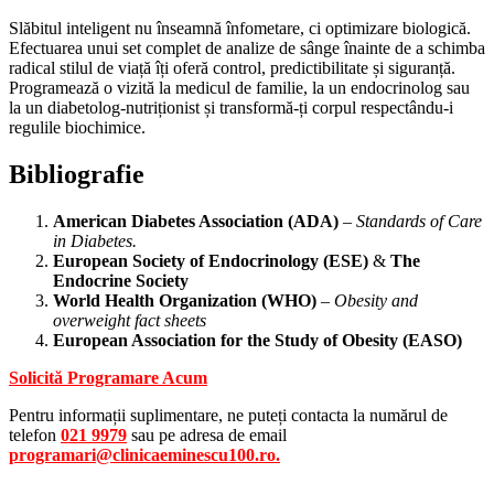
Slăbitul inteligent nu înseamnă înfometare, ci optimizare biologică.
Efectuarea unui set complet de analize de sânge înainte de a schimba
radical stilul de viață îți oferă control, predictibilitate și siguranță.
Programează o vizită la medicul de familie, la un endocrinolog sau
la un diabetolog-nutriționist și transformă-ți corpul respectându-i
regulile biochimice.
Bibliografie
American Diabetes Association (ADA)
–
Standards of Care
in Diabetes.
European Society of Endocrinology (ESE)
&
The
Endocrine Society
World Health Organization (WHO)
–
Obesity and
overweight fact sheets
European Association for the Study of Obesity (EASO)
Solicită Programare Acum
Pentru informații suplimentare, ne puteți contacta la numărul de
telefon
021 9979
sau pe adresa de email
programari@clinicaeminescu100.ro.