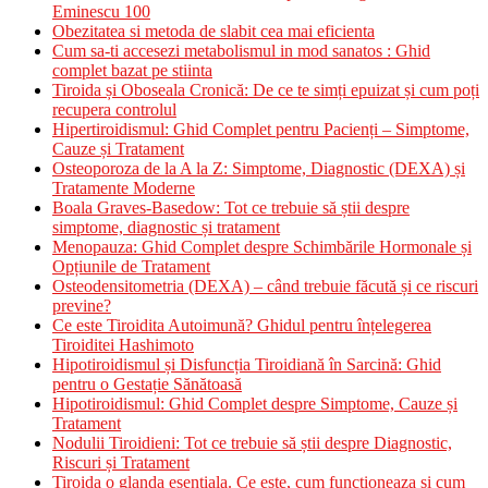
Eminescu 100
Obezitatea si metoda de slabit cea mai eficienta
Cum sa-ti accesezi metabolismul in mod sanatos : Ghid
complet bazat pe stiinta
Tiroida și Oboseala Cronică: De ce te simți epuizat și cum poți
recupera controlul
Hipertiroidismul: Ghid Complet pentru Pacienți – Simptome,
Cauze și Tratament
Osteoporoza de la A la Z: Simptome, Diagnostic (DEXA) și
Tratamente Moderne
Boala Graves-Basedow: Tot ce trebuie să știi despre
simptome, diagnostic și tratament
Menopauza: Ghid Complet despre Schimbările Hormonale și
Opțiunile de Tratament
Osteodensitometria (DEXA) – când trebuie făcută și ce riscuri
previne?
Ce este Tiroidita Autoimună? Ghidul pentru înțelegerea
Tiroiditei Hashimoto
Hipotiroidismul și Disfuncția Tiroidiană în Sarcină: Ghid
pentru o Gestație Sănătoasă
Hipotiroidismul: Ghid Complet despre Simptome, Cauze și
Tratament
Nodulii Tiroidieni: Tot ce trebuie să știi despre Diagnostic,
Riscuri și Tratament
Tiroida o glanda esentiala. Ce este, cum functioneaza si cum