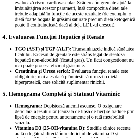
evaluează riscul cardiovascular. Scăderea în greutate ajută la
îmbunătățirea acestor parametri, însă compoziția dietei tale
trebuie adaptată în funcție de aceste rezultate (de exemplu, o
dietă foarte bogată în grăsimi saturate precum dieta ketogenică
poate fi contraindicată dacă ai deja LDL-ul crescut).
4. Evaluarea Funcției Hepatice și Renale
TGO (AST) și TGP (ALT):
Transaminazele indică sănătatea
ficatului. Excesul de greutate este strâns legat de steatoza
hepatică non-alcoolică (ficatul gras). Un ficat congestionat nu
mai poate procesa eficient grăsimile.
Creatinina și Ureea serică:
Evaluarea funcției renale este
obligatorie, mai ales dacă plănuiești să urmezi o dietă
hiperproteică, care solicită suplimentar rinichii.
5. Hemograma Completă și Statusul Vitaminic
Hemograma:
Depistează anemii ascunse. O oxigenare
deficitară a țesuturilor (cauzată de lipsa de fier) se traduce prin
lipsă de energie pentru antrenamente și o rată metabolică
scăzută.
Vitamina D3 (25-OH-vitamina D):
Studiile clinice recente
arată o legătură directă între deficitul de vitamina D și