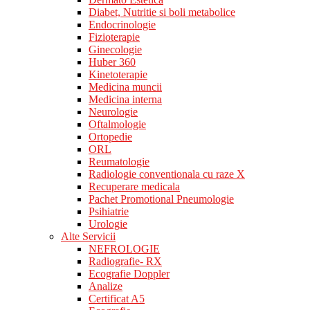
Diabet, Nutritie si boli metabolice
Endocrinologie
Fizioterapie
Ginecologie
Huber 360
Kinetoterapie
Medicina muncii
Medicina interna
Neurologie
Oftalmologie
Ortopedie
ORL
Reumatologie
Radiologie conventionala cu raze X
Recuperare medicala
Pachet Promotional Pneumologie
Psihiatrie
Urologie
Alte Servicii
NEFROLOGIE
Radiografie- RX
Ecografie Doppler
Analize
Certificat A5