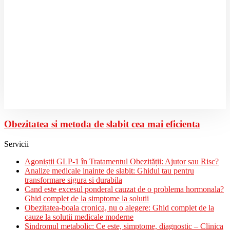
Obezitatea si metoda de slabit cea mai eficienta
Servicii
Agoniștii GLP-1 în Tratamentul Obezității: Ajutor sau Risc?
Analize medicale inainte de slabit: Ghidul tau pentru
transformare sigura si durabila
Cand este excesul ponderal cauzat de o problema hormonala?
Ghid complet de la simptome la solutii
Obezitatea-boala cronica, nu o alegere: Ghid complet de la
cauze la solutii medicale moderne
Sindromul metabolic: Ce este, simptome, diagnostic – Clinica