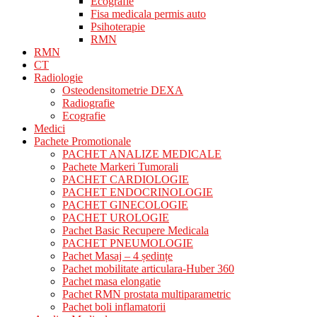
Ecografie
Fisa medicala permis auto
Psihoterapie
RMN
RMN
CT
Radiologie
Osteodensitometrie DEXA
Radiografie
Ecografie
Medici
Pachete Promotionale
PACHET ANALIZE MEDICALE
Pachete Markeri Tumorali
PACHET CARDIOLOGIE
PACHET ENDOCRINOLOGIE
PACHET GINECOLOGIE
PACHET UROLOGIE
Pachet Basic Recupere Medicala
PACHET PNEUMOLOGIE
Pachet Masaj – 4 ședințe
Pachet mobilitate articulara-Huber 360
Pachet masa elongatie
Pachet RMN prostata multiparametric
Pachet boli inflamatorii