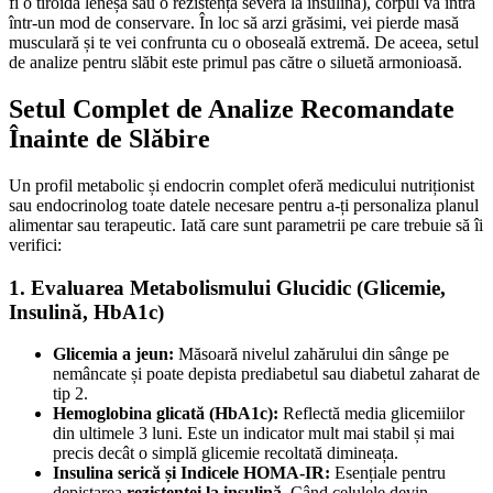
fi o tiroidă leneșă sau o rezistență severă la insulină), corpul va intra
într-un mod de conservare. În loc să arzi grăsimi, vei pierde masă
musculară și te vei confrunta cu o oboseală extremă. De aceea, setul
de analize pentru slăbit este primul pas către o siluetă armonioasă.
Setul Complet de Analize Recomandate
Înainte de Slăbire
Un profil metabolic și endocrin complet oferă medicului nutriționist
sau endocrinolog toate datele necesare pentru a-ți personaliza planul
alimentar sau terapeutic. Iată care sunt parametrii pe care trebuie să îi
verifici:
1. Evaluarea Metabolismului Glucidic (Glicemie,
Insulină, HbA1c)
Glicemia a jeun:
Măsoară nivelul zahărului din sânge pe
nemâncate și poate depista prediabetul sau diabetul zaharat de
tip 2.
Hemoglobina glicată (HbA1c):
Reflectă media glicemiilor
din ultimele 3 luni. Este un indicator mult mai stabil și mai
precis decât o simplă glicemie recoltată dimineața.
Insulina serică și Indicele HOMA-IR:
Esențiale pentru
depistarea
rezistenței la insulină
. Când celulele devin