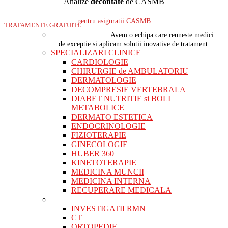
Analize
decontate
de CASMB
pentru asiguratii CASMB
TRATAMENTE GRATUITE
Avem o echipa care reuneste medici
de exceptie si aplicam solutii inovative de tratament.
SPECIALIZARI CLINICE
CARDIOLOGIE
CHIRURGIE de AMBULATORIU
DERMATOLOGIE
DECOMPRESIE VERTEBRALA
DIABET NUTRITIE si BOLI
METABOLICE
DERMATO ESTETICA
ENDOCRINOLOGIE
FIZIOTERAPIE
GINECOLOGIE
HUBER 360
KINETOTERAPIE
MEDICINA MUNCII
MEDICINA INTERNA
RECUPERARE MEDICALA
INVESTIGATII RMN
CT
ORTOPEDIE