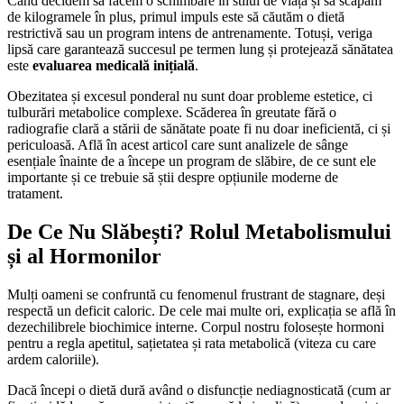
Când decidem să facem o schimbare în stilul de viață și să scăpăm
de kilogramele în plus, primul impuls este să căutăm o dietă
restrictivă sau un program intens de antrenamente. Totuși, veriga
lipsă care garantează succesul pe termen lung și protejează sănătatea
este
evaluarea medicală inițială
.
Obezitatea și excesul ponderal nu sunt doar probleme estetice, ci
tulburări metabolice complexe. Scăderea în greutate fără o
radiografie clară a stării de sănătate poate fi nu doar ineficientă, ci și
periculoasă. Află în acest articol care sunt analizele de sânge
esențiale înainte de a începe un program de slăbire, de ce sunt ele
importante și ce trebuie să știi despre opțiunile moderne de
tratament.
De Ce Nu Slăbești? Rolul Metabolismului
și al Hormonilor
Mulți oameni se confruntă cu fenomenul frustrant de stagnare, deși
respectă un deficit caloric. De cele mai multe ori, explicația se află în
dezechilibrele biochimice interne. Corpul nostru folosește hormoni
pentru a regla apetitul, sațietatea și rata metabolică (viteza cu care
ardem caloriile).
Dacă începi o dietă dură având o disfuncție nediagnosticată (cum ar