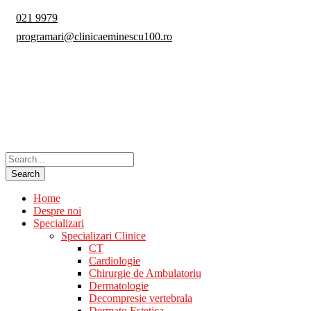
021 9979
programari@clinicaeminescu100.ro
Home
Despre noi
Specializari
Specializari Clinice
CT
Cardiologie
Chirurgie de Ambulatoriu
Dermatologie
Decompresie vertebrala
Dermato Estetica