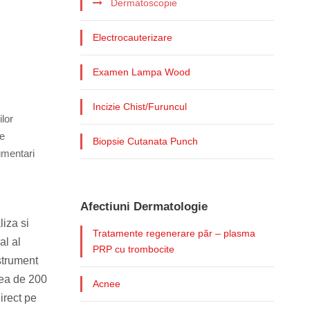
Dermatoscopie
Electrocauterizare
Examen Lampa Wood
Incizie Chist/Furuncul
lor
de
Biopsie Cutanata Punch
gmentari
Afectiuni Dermatologie
liza si
Tratamente regenerare păr – plasma
al al
PRP cu trombocite
nstrument
rea de 200
Acnee
irect pe