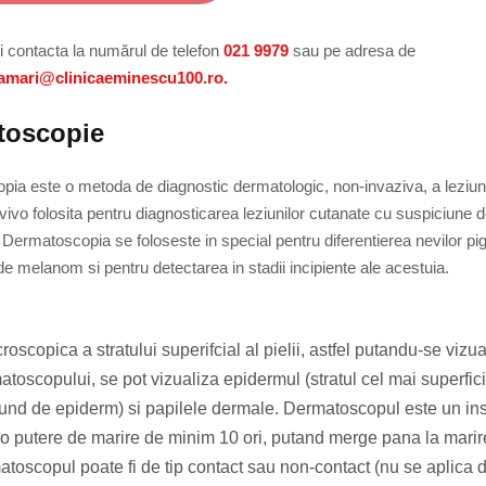
ți contacta la numărul de telefon
021 9979
sau pe adresa de
amari@clinicaeminescu100.ro.
toscopie
ia este o metoda de diagnostic dermatologic, non-invaziva, a leziuni
vivo folosita pentru diagnosticarea leziunilor cutanate cu suspiciune 
. Dermatoscopia se foloseste in special pentru diferentierea nevilor pi
 de melanom si pentru detectarea in stadii incipiente ale acestuia.
copica a stratului superifcial al pielii, astfel putandu-se vizua
matoscopului, se pot vizualiza epidermul (stratul cel mai superfici
 profund de epiderm) si papilele dermale. Dermatoscopul este un i
are o putere de marire de minim 10 ori, putand merge pana la mari
matoscopul poate fi de tip contact sau non-contact (nu se aplica d