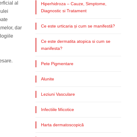
ficial al
Hiperhidroza – Cauze, Simptome,
Diagnostic si Tratament
 ulei
oate
Ce este urticaria și cum se manifestă?
melor, dar
logiile
Ce este dermatita atopica si cum se
manifesta?
esare.
Pete Pigmentare
Alunite
Leziuni Vasculare
Infectiile Micotice
Harta dermatoscopică