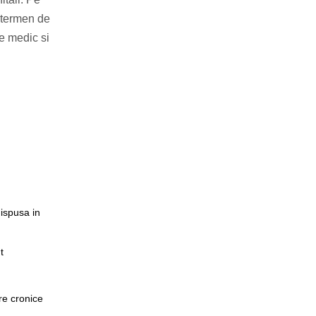
 termen de
e medic si
dispusa in
t
are cronice