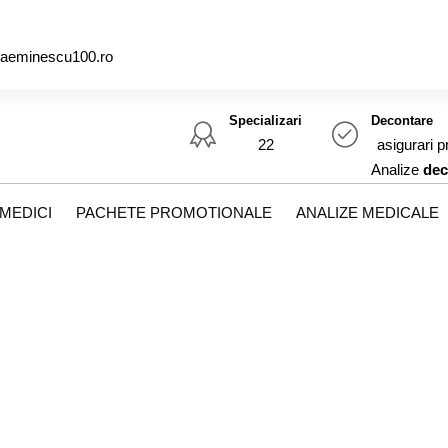
caeminescu100.ro
Specializari
Decontare
22
asigurari p
Analize
dec
MEDICI
PACHETE PROMOTIONALE
ANALIZE MEDICALE