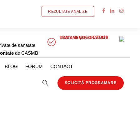
REZULTATE ANALIZE
pentru asiguratii CASMB
TRATAMENTE GRATUITE
rivate de sanatate.
ontate
de CASMB
BLOG
FORUM
CONTACT
SOLICITĂ PROGRAMARE