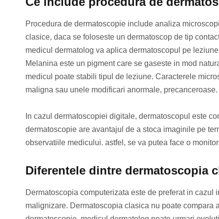
Ce include procedura de dermato
Procedura de dermatoscopie include analiza microscopica
clasice, daca se foloseste un dermatoscop de tip contact, 
medicul dermatolog va aplica dermatoscopul pe leziune. 
Melanina este un pigment care se gaseste in mod natural i
medicul poate stabili tipul de leziune. Caracterele micr
maligna sau unele modificari anormale, precanceroase.
In cazul dermatoscopiei digitale, dermatoscopul este con
dermatoscopie are avantajul de a stoca imaginile pe te
observatiile medicului. astfel, se va putea face o monitor
Diferentele dintre dermatoscopia c
Dermatoscopia computerizata este de preferat in cazul in
malignizare. Dermatoscopia clasica nu poate compara aspe
dermatoscopie, medicul dermatolog poate urmari evolutia i