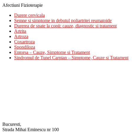
Afectiuni Fizioterapie
Durere cervicala
Semne si simptome in debutul poliartritei reumatoide
Durerea de spate la copii: cauze, diagnostic si tratament
Artrita
Artroza
Coxartroza
Spondiloza
Entorsa – Cauze, Simptome si Tratament
Sindromul de Tunel Carpian – Simptome, Cauze si Tratament
Bucuresti,
Strada Mihai Eminescu nr 100