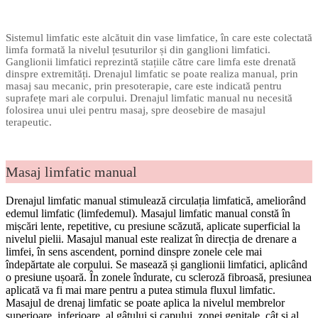
Sistemul limfatic este alcătuit din vase limfatice, în care este colectată
limfa formată la nivelul țesuturilor și din ganglioni limfatici.
Ganglionii limfatici reprezintă stațiile către care limfa este drenată
dinspre extremități. Drenajul limfatic se poate realiza manual, prin
masaj sau mecanic, prin presoterapie, care este indicată pentru
suprafețe mari ale corpului. Drenajul limfatic manual nu necesită
folosirea unui ulei pentru masaj, spre deosebire de masajul
terapeutic.
Masaj limfatic manual
Drenajul limfatic manual stimulează circulația limfatică, ameliorând
edemul limfatic (limfedemul). Masajul limfatic manual constă în
mișcări lente, repetitive, cu presiune scăzută, aplicate superficial la
nivelul pielii. Masajul manual este realizat în direcția de drenare a
limfei, în sens ascendent, pornind dinspre zonele cele mai
îndepărtate ale corpului. Se masează și ganglionii limfatici, aplicând
o presiune ușoară. În zonele îndurate, cu scleroză fibroasă, presiunea
aplicată va fi mai mare pentru a putea stimula fluxul limfatic.
Masajul de drenaj limfatic se poate aplica la nivelul membrelor
superioare, inferioare, al gâtului și capului, zonei genitale, cât și al