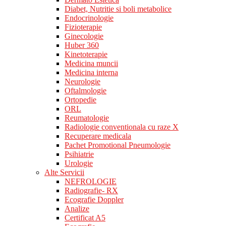
Diabet, Nutritie si boli metabolice
Endocrinologie
Fizioterapie
Ginecologie
Huber 360
Kinetoterapie
Medicina muncii
Medicina interna
Neurologie
Oftalmologie
Ortopedie
ORL
Reumatologie
Radiologie conventionala cu raze X
Recuperare medicala
Pachet Promotional Pneumologie
Psihiatrie
Urologie
Alte Servicii
NEFROLOGIE
Radiografie- RX
Ecografie Doppler
Analize
Certificat A5