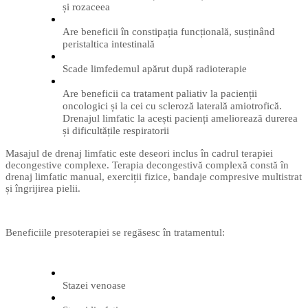
și rozaceea
Are beneficii în constipația funcțională, susținând
peristaltica intestinală
Scade limfedemul apărut după radioterapie
Are beneficii ca tratament paliativ la pacienții
oncologici și la cei cu scleroză laterală amiotrofică.
Drenajul limfatic la acești pacienți ameliorează durerea
și dificultățile respiratorii
Masajul de drenaj limfatic este deseori inclus în cadrul terapiei
decongestive complexe. Terapia decongestivă complexă constă în
drenaj limfatic manual, exerciții fizice, bandaje compresive multistrat
și îngrijirea pielii.
Beneficiile presoterapiei se regăsesc în tratamentul:
Stazei venoase