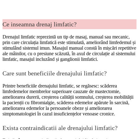
Ce inseamna drenaj limfatic?
Drenajul limfatic reprezintă un tip de masaj, manual sau mecanic,
prin care circulația limfatică este stimulată, ameliorând limfedemul și
stimulând sistemul imun. Masajul manual constă în mișcări repetitive
ale mâinilor, cu o presiune scăzută, în axul de circulație al sistemului
limfatic, masajul incluzând și ganglionii limfatici.
Care sunt beneficiile drenajului limfatic?
Printre beneficiile drenajului limfatic, se regăsesc: scăderea
limfedemelor membrelor superioare cauzate de mastectomie,
ameliorarea durerii, creșterea calității somnului, creșterea mobilității
la pacienții cu fibromialgie, scăderea edemelor apărute în sarcină,
ameliorarea edemelor la persoanele obeze și ameliorarea
simptomatologiei în cazul insuficiențelor venoase cronice.
Exista contraindicatii ale drenajului limfatic?