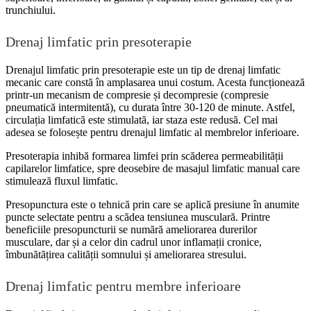
trunchiului.
Drenaj limfatic prin presoterapie
Drenajul limfatic prin presoterapie este un tip de drenaj limfatic
mecanic care constă în amplasarea unui costum. Acesta funcționează
printr-un mecanism de compresie și decompresie (compresie
pneumatică intermitentă), cu durata între 30-120 de minute. Astfel,
circulația limfatică este stimulată, iar staza este redusă. Cel mai
adesea se folosește pentru drenajul limfatic al membrelor inferioare.
Presoterapia inhibă formarea limfei prin scăderea permeabilității
capilarelor limfatice, spre deosebire de masajul limfatic manual care
stimulează fluxul limfatic.
Presopunctura este o tehnică prin care se aplică presiune în anumite
puncte selectate pentru a scădea tensiunea musculară. Printre
beneficiile presopuncturii se numără ameliorarea durerilor
musculare, dar și a celor din cadrul unor inflamații cronice,
îmbunătățirea calității somnului și ameliorarea stresului.
Drenaj limfatic pentru membre inferioare