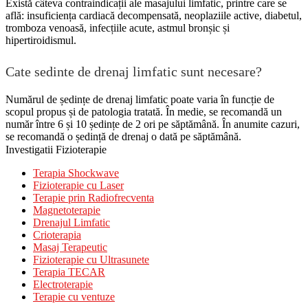
Există câteva contraindicații ale masajului limfatic, printre care se
află: insuficiența cardiacă decompensată, neoplaziile active, diabetul,
tromboza venoasă, infecțiile acute, astmul bronșic și
hipertiroidismul.
Cate sedinte de drenaj limfatic sunt necesare?
Numărul de ședințe de drenaj limfatic poate varia în funcție de
scopul propus și de patologia tratată. În medie, se recomandă un
număr între 6 și 10 ședințe de 2 ori pe săptămână. În anumite cazuri,
se recomandă o ședință de drenaj o dată pe săptămână.
Investigatii Fizioterapie
Terapia Shockwave
Fizioterapie cu Laser
Terapie prin Radiofrecventa
Magnetoterapie
Drenajul Limfatic
Crioterapia
Masaj Terapeutic
Fizioterapie cu Ultrasunete
Terapia TECAR
Electroterapie
Terapie cu ventuze