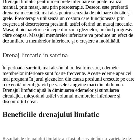
Drenajul limfatic pentru membrele inferioare se poate realiza
manual, prin masaj, sau prin presoterapie. Deseori este preferată
drenarea mecanică, mai ales pentru senzația de picioare obosite și
grele. Presoterapia utilizează un costum care funcționează prin
creșterea și descreșterea presiunii, astfel oferind un masaj mecanic.
Masajul picioarelor se începe din zona gleznelor, urcând progresiv
către coapsă. Masajul membrelor inferioare va produce un efect de
dezumflare a membrelor inferioare și o creștere a mobilității.
Drenaj limfatic in sarcina
În perioada sarcinii, mai ales în al treilea trimestru, edemele
membrelor inferioare sunt foarte frecvente. Aceste edeme apar cel
mai pregnant în jurul gleznelor, din cauza presiunii crescute pe care
o exercită uterul gravid pe vasele sangvine mari din abdomen.
Drenajul limfatic ajută la diminuarea edemelor și stimularea
circulației, micșorând astfel volumul membrelor inferioare și
disconfortul creat.
Beneficiile drenajului limfatic
Rezultatele drenajului limfatic au fost observate într-o varietate de