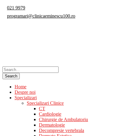
021 9979
programari@clinicaeminescu100.ro
Home
Despre noi
Specializari
Specializari Clinice
CT
Cardiologie
Chirurgie de Ambulatoriu
Dermatologie
Decompresie vertebrala
Dermato Estetica