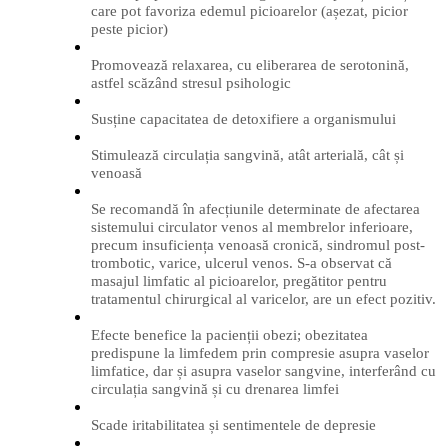
care pot favoriza edemul picioarelor (așezat, picior
peste picior)
Promovează relaxarea, cu eliberarea de serotonină,
astfel scăzând stresul psihologic
Susține capacitatea de detoxifiere a organismului
Stimulează circulația sangvină, atât arterială, cât și
venoasă
Se recomandă în afecțiunile determinate de afectarea
sistemului circulator venos al membrelor inferioare,
precum insuficiența venoasă cronică, sindromul post-
trombotic, varice, ulcerul venos. S-a observat că
masajul limfatic al picioarelor, pregătitor pentru
tratamentul chirurgical al varicelor, are un efect pozitiv.
Efecte benefice la pacienții obezi; obezitatea
predispune la limfedem prin compresie asupra vaselor
limfatice, dar și asupra vaselor sangvine, interferând cu
circulația sangvină și cu drenarea limfei
Scade iritabilitatea și sentimentele de depresie