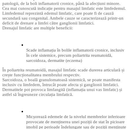
patologii, de la boli inflamatorii cronice, până la afecțiuni minore.
Cea mai cunoscută indicație pentru masajul limfatic este limfedemul.
Limfedemul reprezintă edemul limfatic, care poate fi de cauză
secundară sau congenital. Ambele cauze se caracterizează printr-un
deficit de drenare a limfei către ganglionii limfatici.
Drenajul limfatic are multiple beneficii:
Scade inflamația în bolile inflamatorii cronice, inclusiv
în cele sistemice, precum poliartrita reumatoidă,
sarcoidoza, dermatite (eczema)
În poliartrita reumatoidă, masajul limfatic scade durerea articulară și
crește funcționalitatea membrului respectiv.
Sarcoidoza, o boală granulomatoasă sistemică, se poate manifesta
inclusiv cu limfedem, întrucât poate afecta și ganglionii limfatici.
Dermatitele pot provoca limfangită (inflamația unui vas limfatic) și
astfel să îngreuneze circulația limfatică.
Micșorează edemele de la nivelul membrelor inferioare
provocate de menținerea unei poziții de stat în picioare
imobil pe perioade îndelungate sau de poziții menținute