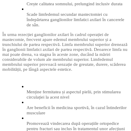
Crește calitatea somnului, prelungind inclusiv durata
Scade limfedemul secundar mastectomiei cu
îndepărtarea ganglionilor limfatici axilari în cancerele
de sân.
În urma rezecției ganglionilor axilari în cadrul operației de
mastecomie, frecvent apare edemul membrului superior și a
trunchiului de partea respectivă. Limfa membrului superior drenează
în ganglionii limfatici axilari de partea respectivă. Deoarece limfa nu
mai poate drena, va stagna în aceste zone, ducând la măriri
considerabile de volum ale membrului superior. Limfedemul
membrului superior provoacă senzație de greutate, durere, scăderea
mobilității, pe lângă aspectele estetice.
Menține fermitatea și aspectul pielii, prin stimularea
circulației la acest nivel
Are beneficii în medicina sportivă, în cazul întinderilor
musculare
Promovează vindecarea după operațiile ortopedice
pentru fracturi sau inclus în tratamentul unor afecțiuni