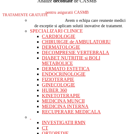
Analize
decontate
de CASMB
pentru asiguratii CASMB
TRATAMENTE GRATUITE
Avem o echipa care reuneste medici
de exceptie si aplicam solutii inovative de tratament.
SPECIALIZARI CLINICE
CARDIOLOGIE
CHIRURGIE de AMBULATORIU
DERMATOLOGIE
DECOMPRESIE VERTEBRALA
DIABET NUTRITIE si BOLI
METABOLICE
DERMATO ESTETICA
ENDOCRINOLOGIE
FIZIOTERAPIE
GINECOLOGIE
HUBER 360
KINETOTERAPIE
MEDICINA MUNCII
MEDICINA INTERNA
RECUPERARE MEDICALA
INVESTIGATII RMN
CT
ORTOPEDIE