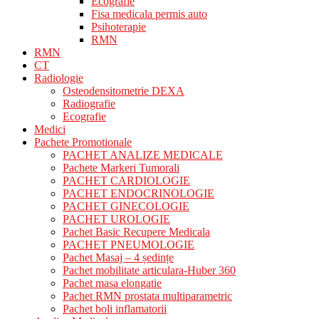
Ecografie
Fisa medicala permis auto
Psihoterapie
RMN
RMN
CT
Radiologie
Osteodensitometrie DEXA
Radiografie
Ecografie
Medici
Pachete Promotionale
PACHET ANALIZE MEDICALE
Pachete Markeri Tumorali
PACHET CARDIOLOGIE
PACHET ENDOCRINOLOGIE
PACHET GINECOLOGIE
PACHET UROLOGIE
Pachet Basic Recupere Medicala
PACHET PNEUMOLOGIE
Pachet Masaj – 4 ședințe
Pachet mobilitate articulara-Huber 360
Pachet masa elongatie
Pachet RMN prostata multiparametric
Pachet boli inflamatorii