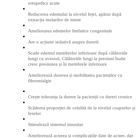
ortopedice acute
Reducerea edemului la nivelul feței, apărut după
extracția molarilor de minte
Ameliorarea edemelor limfatice congenitale
Are o acțiune sedativă asupra durerii
Scade edemul membrelor inferioare după călătoriile
lungi cu avionul. Călătoriile lungi la presiuni înalte
cresc presiunea și în membrele inferioare
Ameliorează durerea și mobilitatea pacienților cu
fibromialgie
Crește toleranța la durere la pacienții cu dureri cronice
Scăderea proporției de celulită de la nivelul coapselor și
feselor
Stimulează sistemul imunitar
Ameliorează acneea și complicațiile date de acnee, dar