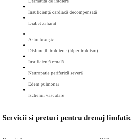
Dermatită de iradiere
Insuficiență cardiacă decompensată
Diabet zaharat
Astm bronșic
Disfuncții tiroidiene (hipertiroidism)
Insuficiență renală
Neuropatie periferică severă
Edem pulmonar
Ischemii vasculare
Servicii si preturi pentru drenaj limfatic