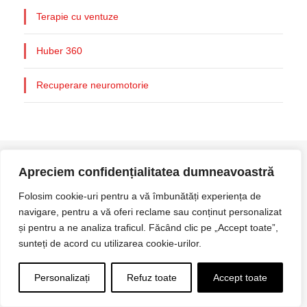
Terapie cu ventuze
Huber 360
Recuperare neuromotorie
Apreciem confidențialitatea dumneavoastră
Folosim cookie-uri pentru a vă îmbunătăți experiența de
navigare, pentru a vă oferi reclame sau conținut personalizat
Bucuresti,
și pentru a ne analiza traficul. Făcând clic pe „Accept toate”,
Strada Mihai Eminescu nr 100
sunteți de acord cu utilizarea cookie-urilor.
021 9979
Personalizați
Refuz toate
Accept toate
programari@clinicaeminescu100.ro