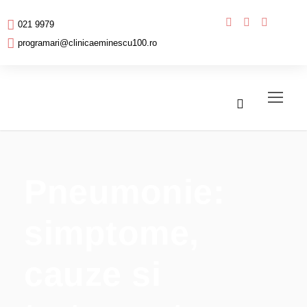
021 9979
programari@clinicaeminescu100.ro
Pneumonie:
simptome,
cauze si