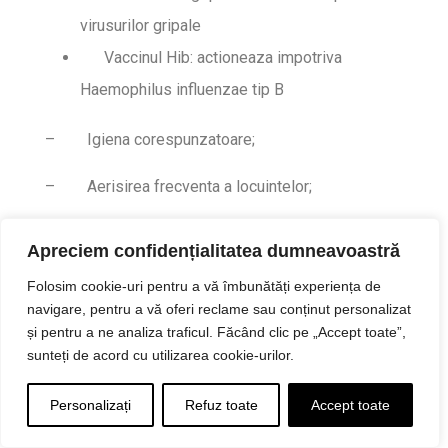
virusurilor gripale
Vaccinul Hib: actioneaza impotriva
Haemophilus influenzae tip B
–
Igiena corespunzatoare;
–
Aerisirea frecventa a locuintelor;
–
Igiena adecvata a mainilor cu apa si sapun;
Apreciem confidențialitatea dumneavoastră
–
Reducerea fumatului;
Folosim cookie-uri pentru a vă îmbunătăți experiența de
navigare, pentru a vă oferi reclame sau conținut personalizat
–
Reducerea consumului de alcool;
și pentru a ne analiza traficul. Făcând clic pe „Accept toate”,
sunteți de acord cu utilizarea cookie-urilor.
–
Evitarea expunerii la noxe respiratorii;
Personalizați
Refuz toate
Accept toate
–
Dieta echilibrata;