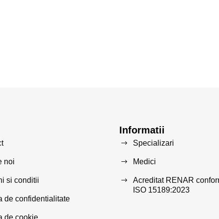
Informatii
t
Specializari
 noi
Medici
 si conditii
Acreditat RENAR confo
ISO 15189:2023
a de confidentialitate
ca de cookie