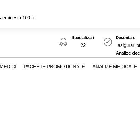
caeminescu100.ro
Specializari
Decontare
22
asigurari p
Analize
dec
MEDICI
PACHETE PROMOTIONALE
ANALIZE MEDICALE