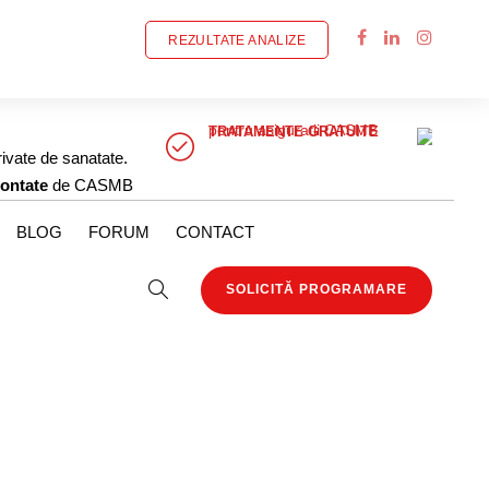
REZULTATE ANALIZE
pentru asiguratii CASMB
TRATAMENTE GRATUITE
rivate de sanatate.
ontate
de CASMB
BLOG
FORUM
CONTACT
SOLICITĂ PROGRAMARE