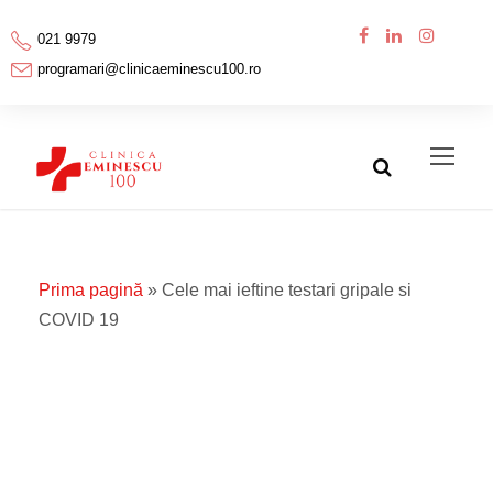
021 9979
programari@clinicaeminescu100.ro
Prima pagină
»
Cele mai ieftine testari gripale si
COVID 19
Cele mai ieftine
testari gripale si
COVID 19