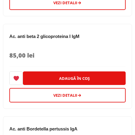
VEZI DETALII
Ac. anti beta 2 glicoproteina I IgM
85,00
lei
ADAUGĂ ÎN COȘ
VEZI DETALII
Ac. anti Bordetella pertussis IgA