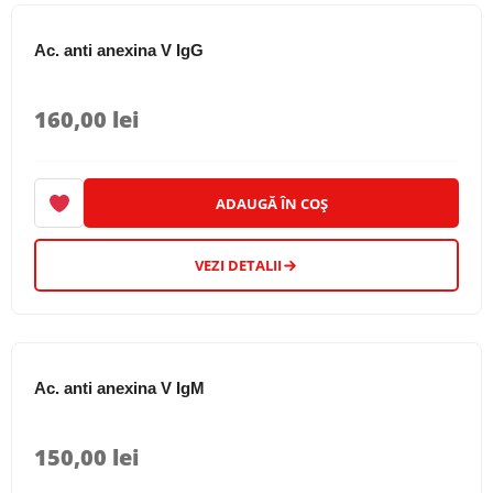
sindrom Sjögren
(3)
Ac. anti anexina V IgG
spondilită anchilozantă
(2)
steatohepatita nonalcoolică (ficat gras)
(1)
160,00
lei
testarea funcției hepato-biliare
(10)
testarea funcției renale/boală cronică de rinichi
(17)
tiroidită cronică autoimună
(3)
ADAUGĂ ÎN COȘ
tuberculoză
(1)
tulburări de ciclu menstrual (amenoree, SOPC)
(11)
VEZI DETALII
tulburări de coagulare (trombofilie, hemofilie)
(38)
tulburări hormonale (galactoree)
(5)
tumori cerebrale
(3)
Ac. anti anexina V IgM
tumori gastrice
(2)
tumori hepatice
(1)
150,00
lei
tumori hipofizare
(6)