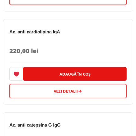
Ac. anti cardiolipina IgA
220,00
lei
ADAUGĂ ÎN COȘ
VEZI DETALII
Ac. anti catepsina G IgG