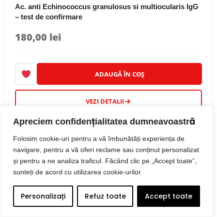
Ac. anti Echinococcus granulosus si multiocularis IgG
– test de confirmare
180,00
lei
ADAUGĂ ÎN COȘ
VEZI DETALII
Apreciem confidențialitatea dumneavoastră
Folosim cookie-uri pentru a vă îmbunătăți experiența de
navigare, pentru a vă oferi reclame sau conținut personalizat
Ac. anti elastaza IgG
și pentru a ne analiza traficul. Făcând clic pe „Accept toate”,
sunteți de acord cu utilizarea cookie-urilor.
350,00
lei
Personalizați
Refuz toate
Accept toate