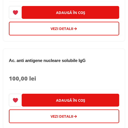
tumori neuroendocrine pancreatice
(4)
tumori ovariene
(5)
ADAUGĂ ÎN COȘ
tumori pancreatice
(2)
VEZI DETALII
tumori pulmonare
(4)
tumori testiculare
(2)
varicelă/ Zoster
(3)
Ac. anti antigene nucleare solubile IgG
100,00
lei
ADAUGĂ ÎN COȘ
VEZI DETALII