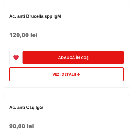
Ac. anti Brucella spp IgM
120,00
lei
ADAUGĂ ÎN COȘ
VEZI DETALII
Ac. anti C1q IgG
90,00
lei