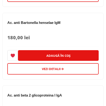
Ac. anti Bartonella henselae IgM
180,00
lei
ADAUGĂ ÎN COȘ
VEZI DETALII
Ac. anti beta 2 glicoproteina I IgA