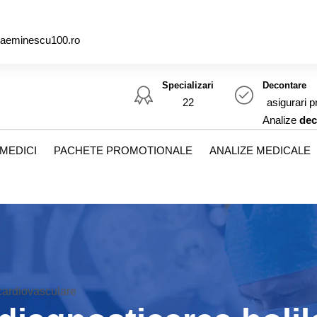
caeminescu100.ro
Specializari
Decontare
22
asigurari p
Analize
dec
MEDICI
PACHETE PROMOTIONALE
ANALIZE MEDICALE
 cardiovasculare