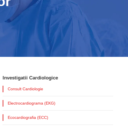
or
Investigatii Cardiologice
Consult Cardiologie
Electrocardiograma (EKG)
Ecocardiografia (ECC)