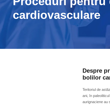
Proceduri pentru 
cardiovasculare
Despre pr
bolilor c
Teritoriul de ast
ani, în paleolitic
aurignaciene au s