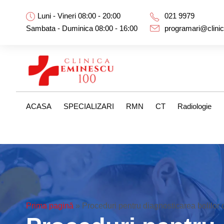
Luni - Vineri 08:00 - 20:00
021 9979
Sambata - Duminica 08:00 - 16:00
programari@clini
ACASA
SPECIALIZARI
RMN
CT
Radiologie
Prima pagină
»
Proceduri pentru diagnosticarea bolilor