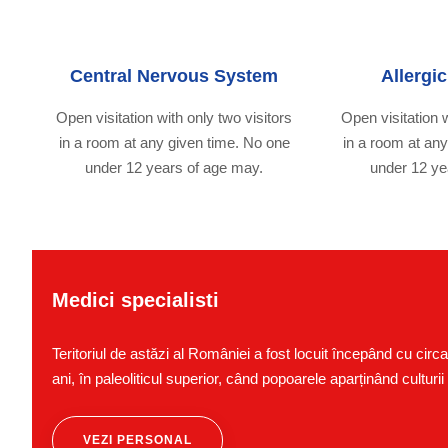
Central Nervous System
Allergi
Open visitation with only two visitors
Open visitation w
in a room at any given time. No one
in a room at an
under 12 years of age may.
under 12 ye
Medici specialisti
Teritoriul de astăzi al României a fost locuit începând cu ci
ani, în paleoliticul superior, când popoarele aparținând culturi
VEZI PERSONAL