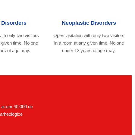
c Disorders
Neoplastic Disorders
ith only two visitors
Open visitation with only two visitors
y given time. No one
in a room at any given time. No one
ars of age may.
under 12 years of age may.
rca acum 40.000 de
i arheologice