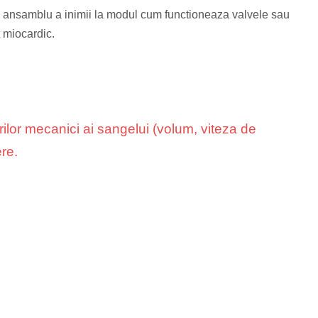
nsamblu a inimii la modul cum functioneaza valvele sau
t miocardic.
lor mecanici ai sangelui (volum, viteza de
ere.