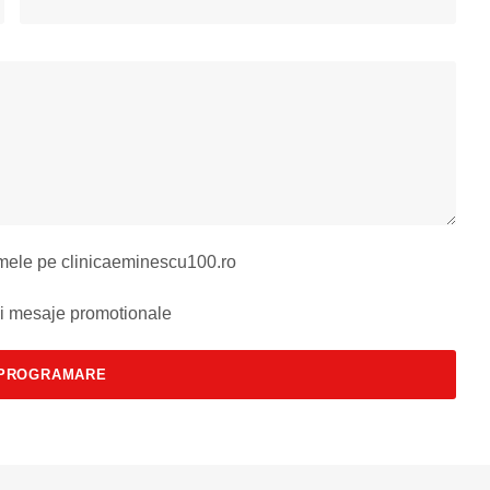
 mele pe clinicaeminescu100.ro
si mesaje promotionale