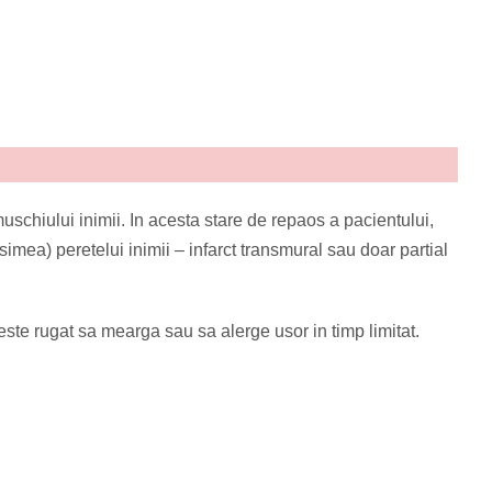
schiului inimii. In acesta stare de repaos a pacientului,
mea) peretelui inimii – infarct transmural sau doar partial
este rugat sa mearga sau sa alerge usor in timp limitat.