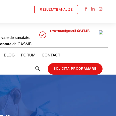
REZULTATE ANALIZE
pentru asiguratii CASMB
TRATAMENTE GRATUITE
rivate de sanatate.
ontate
de CASMB
BLOG
FORUM
CONTACT
SOLICITĂ PROGRAMARE