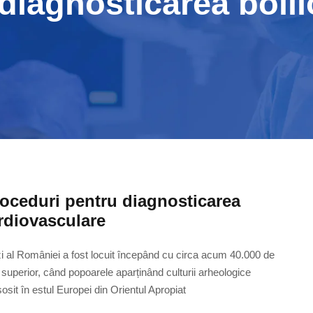
diagnosticarea bolil
oceduri pentru diagnosticarea
ardiovasculare
ăzi al României a fost locuit începând cu circa acum 40.000 de
ul superior, când popoarele aparținând culturii arheologice
osit în estul Europei din Orientul Apropiat