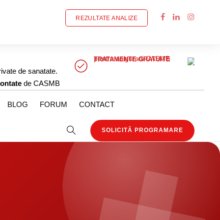
REZULTATE ANALIZE
pentru asiguratii CASMB
TRATAMENTE GRATUITE
rivate de sanatate.
ontate
de CASMB
BLOG
FORUM
CONTACT
SOLICITĂ PROGRAMARE