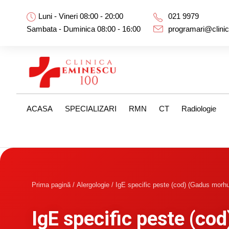
Luni - Vineri 08:00 - 20:00
021 9979
Sambata - Duminica 08:00 - 16:00
programari@clini
ACASA
SPECIALIZARI
RMN
CT
Radiologie
Prima pagină
/
Alergologie
/ IgE specific peste (cod) (Gadus morh
IgE specific peste (co