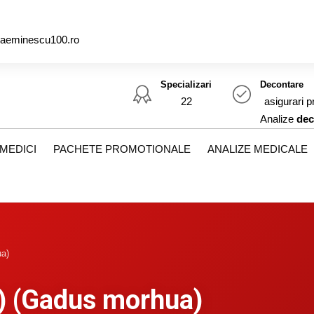
caeminescu100.ro
Specializari
Decontare
22
asigurari p
Analize
dec
MEDICI
PACHETE PROMOTIONALE
ANALIZE MEDICALE
ua)
d) (Gadus morhua)