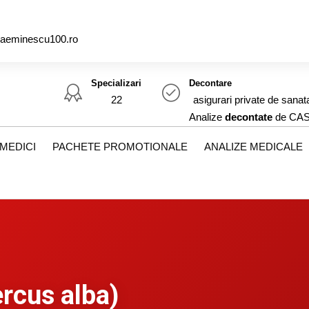
caeminescu100.ro
Specializari
Decontare
22
asigurari private de sanat
Analize
decontate
de CA
MEDICI
PACHETE PROMOTIONALE
ANALIZE MEDICALE
ercus alba)