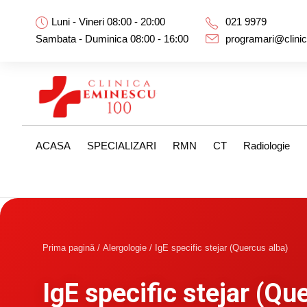
Luni - Vineri 08:00 - 20:00
021 9979
Sambata - Duminica 08:00 - 16:00
programari@clini
ACASA
SPECIALIZARI
RMN
CT
Radiologie
Prima pagină
/
Alergologie
/ IgE specific stejar (Quercus alba)
IgE specific stejar (Qu