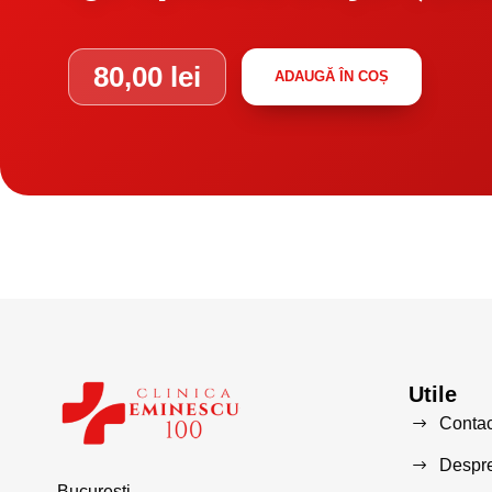
80,00
lei
ADAUGĂ ÎN COȘ
Utile
Contac
Despre
Bucuresti,