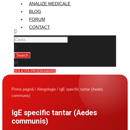
ANALIZE MEDICALE
BLOG
FORUM
CONTACT
SOLICITĂ PROGRAMARE
Prima pagină
/
Alergologie
/ IgE specific tantar (Aedes
communis)
IgE specific tantar (Aedes
communis)