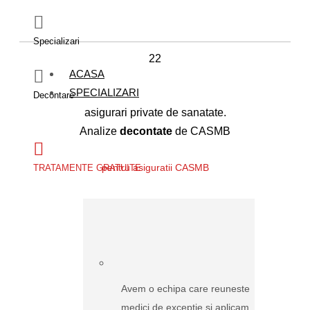
Specializari
22
ACASA
SPECIALIZARI
Decontare
asigurari private de sanatate.
Analize
decontate
de CASMB
pentru asiguratii CASMB
TRATAMENTE GRATUITE
Avem o echipa care reuneste
medici de exceptie si aplicam