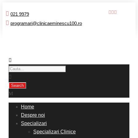
021 9979
programari@clinicaeminescu100.ro
Home
Despre noi
Specializari
Specializari Clinice