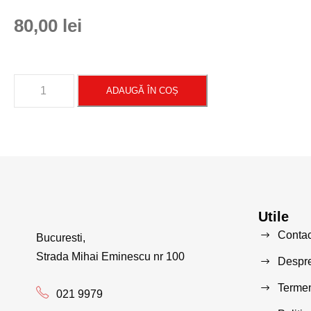
80,00
lei
ADAUGĂ ÎN COȘ
Utile
Contac
Bucuresti,
Strada Mihai Eminescu nr 100
Despre
Termeni
021 9979