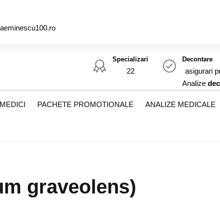
caeminescu100.ro
Specializari
Decontare
22
asigurari p
Analize
dec
MEDICI
PACHETE PROMOTIONALE
ANALIZE MEDICALE
ium graveolens)