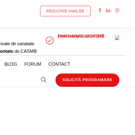
REZULTATE ANALIZE
pentru asiguratii CASMB
TRATAMENTE GRATUITE
rivate de sanatate.
ontate
de CASMB
BLOG
FORUM
CONTACT
SOLICITĂ PROGRAMARE