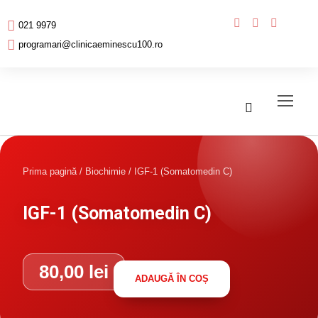
021 9979
programari@clinicaeminescu100.ro
Prima pagină
/
Biochimie
/ IGF-1 (Somatomedin C)
IGF-1 (Somatomedin C)
80,00
lei
ADAUGĂ ÎN COȘ