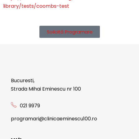
library/tests/coombs-test
Solicită Programare
Bucuresti,
Strada Mihai Eminescu nr 100
021 9979
programari@clinicaeminescu100.ro