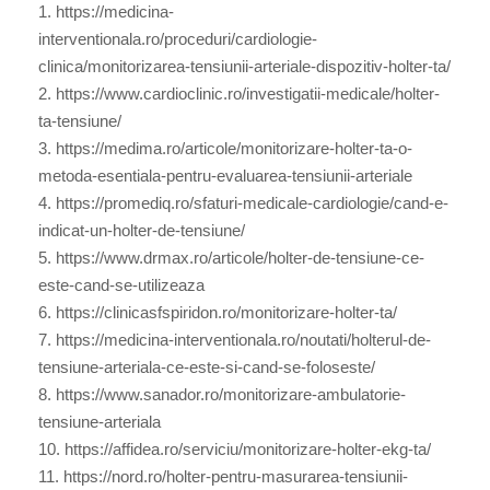
1. https://medicina-
interventionala.ro/proceduri/cardiologie-
clinica/monitorizarea-tensiunii-arteriale-dispozitiv-holter-ta/
2. https://www.cardioclinic.ro/investigatii-medicale/holter-
ta-tensiune/
3. https://medima.ro/articole/monitorizare-holter-ta-o-
metoda-esentiala-pentru-evaluarea-tensiunii-arteriale
4. https://promediq.ro/sfaturi-medicale-cardiologie/cand-e-
indicat-un-holter-de-tensiune/
5. https://www.drmax.ro/articole/holter-de-tensiune-ce-
este-cand-se-utilizeaza
6. https://clinicasfspiridon.ro/monitorizare-holter-ta/
7. https://medicina-interventionala.ro/noutati/holterul-de-
tensiune-arteriala-ce-este-si-cand-se-foloseste/
8. https://www.sanador.ro/monitorizare-ambulatorie-
tensiune-arteriala
10. https://affidea.ro/serviciu/monitorizare-holter-ekg-ta/
11. https://nord.ro/holter-pentru-masurarea-tensiunii-