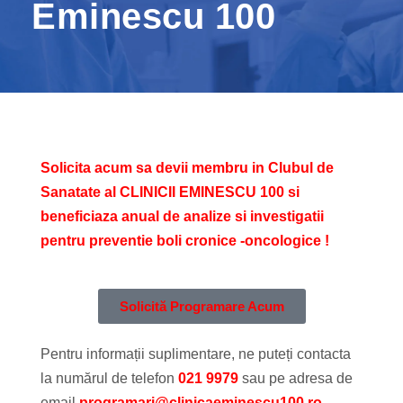
Eminescu 100
Solicita acum sa devii membru in Clubul de
Sanatate al CLINICII EMINESCU 100 si
beneficiaza anual de analize si investigatii
pentru preventie boli cronice -oncologice !
Solicită Programare Acum
Pentru informații suplimentare, ne puteți contacta
la numărul de telefon
021 9979
sau pe adresa de
email
programari@clinicaeminescu100.ro.