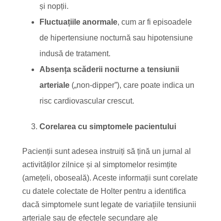
și nopții.
Fluctuațiile anormale
, cum ar fi episoadele
de hipertensiune nocturnă sau hipotensiune
indusă de tratament.
Absența scăderii nocturne a tensiunii
arteriale
(„non-dipper”), care poate indica un
risc cardiovascular crescut.
Corelarea cu simptomele pacientului
Pacienții sunt adesea instruiți să țină un jurnal al
activităților zilnice și al simptomelor resimțite
(amețeli, oboseală). Aceste informații sunt corelate
cu datele colectate de Holter pentru a identifica
dacă simptomele sunt legate de variațiile tensiunii
arteriale sau de efectele secundare ale