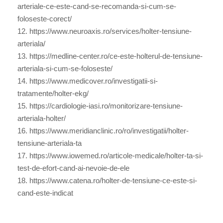
arteriale-ce-este-cand-se-recomanda-si-cum-se-
foloseste-corect/
12. https://www.neuroaxis.ro/services/holter-tensiune-
arteriala/
13. https://medline-center.ro/ce-este-holterul-de-tensiune-
arteriala-si-cum-se-foloseste/
14. https://www.medicover.ro/investigatii-si-
tratamente/holter-ekg/
15. https://cardiologie-iasi.ro/monitorizare-tensiune-
arteriala-holter/
16. https://www.meridianclinic.ro/ro/investigatii/holter-
tensiune-arteriala-ta
17. https://www.iowemed.ro/articole-medicale/holter-ta-si-
test-de-efort-cand-ai-nevoie-de-ele
18. https://www.catena.ro/holter-de-tensiune-ce-este-si-
cand-este-indicat