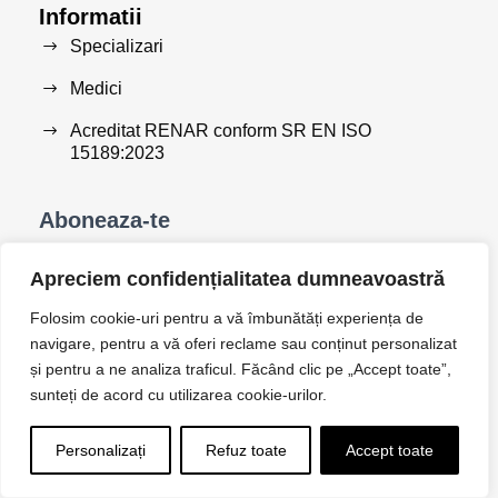
Informatii
Specializari
Medici
Acreditat RENAR conform SR EN ISO
15189:2023
Aboneaza-te
Apreciem confidențialitatea dumneavoastră
Folosim cookie-uri pentru a vă îmbunătăți experiența de
navigare, pentru a vă oferi reclame sau conținut personalizat
Sunt de acord sa primesc comunicari comerciale,
și pentru a ne analiza traficul. Făcând clic pe „Accept toate”,
mesaje promotionale si noutati din partea Clinicii
sunteți de acord cu utilizarea cookie-urilor.
Eminescu prin intermediul unui newsletter.
Personalizați
Refuz toate
Accept toate
Aboneaza-te