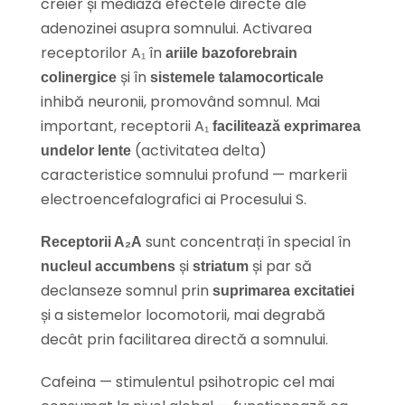
creier și mediază efectele directe ale
adenozinei asupra somnului. Activarea
receptorilor A₁ în
ariile bazoforebrain
și în
colinergice
sistemele talamocorticale
inhibă neuronii, promovând somnul. Mai
important, receptorii A₁
facilitează exprimarea
(activitatea delta)
undelor lente
caracteristice somnului profund — markerii
electroencefalografici ai Procesului S.
sunt concentrați în special în
Receptorii A₂A
și
și par să
nucleul accumbens
striatum
declanseze somnul prin
suprimarea excitatiei
și a sistemelor locomotorii, mai degrabă
decât prin facilitarea directă a somnului.
Cafeina — stimulentul psihotropic cel mai