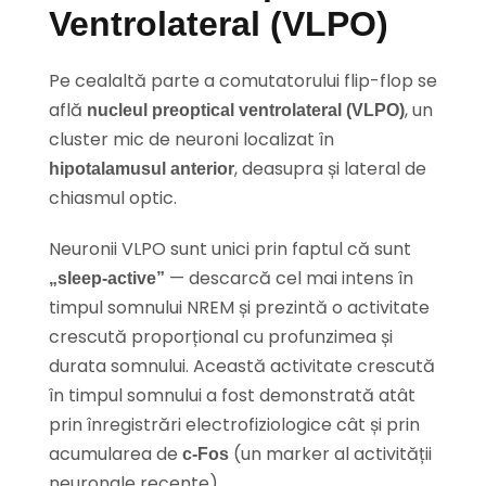
Ventrolateral (VLPO)
Pe cealaltă parte a comutatorului flip-flop se
află
, un
nucleul preoptical ventrolateral (VLPO)
cluster mic de neuroni localizat în
, deasupra și lateral de
hipotalamusul anterior
chiasmul optic.
Neuronii VLPO sunt unici prin faptul că sunt
— descarcă cel mai intens în
„sleep-active”
timpul somnului NREM și prezintă o activitate
crescută proporțional cu profunzimea și
durata somnului. Această activitate crescută
în timpul somnului a fost demonstrată atât
prin înregistrări electrofiziologice cât și prin
acumularea de
(un marker al activității
c-Fos
neuronale recente).