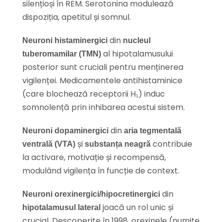
silențioși în REM. Serotonina modulează
dispoziția, apetitul și somnul.
din
Neuroni histaminergici
nucleul
al hipotalamusului
tuberomamilar (TMN)
posterior sunt cruciali pentru menținerea
vigilenței. Medicamentele antihistaminice
(care blochează receptorii H₁) induc
somnolență prin inhibarea acestui sistem.
din
Neuroni dopaminergici
aria tegmentală
și
contribuie
ventrală (VTA)
substanța neagră
la activare, motivație și recompensă,
modulând vigilența în funcție de context.
din
Neuroni orexinergici/hipocretinergici
joacă un rol unic și
hipotalamusul lateral
crucial. Descoperite în 1998, orexinele (numite