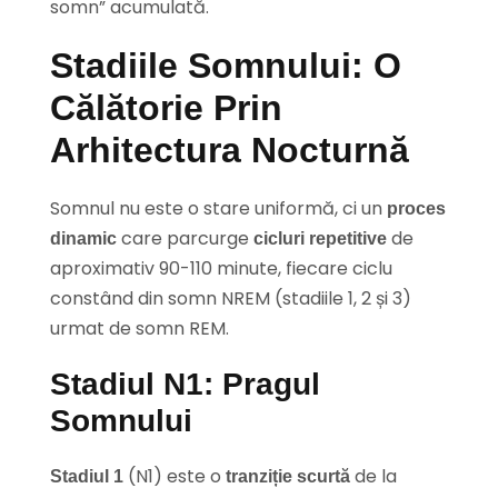
somn” acumulată.
Stadiile Somnului: O
Călătorie Prin
Arhitectura Nocturnă
Somnul nu este o stare uniformă, ci un
proces
care parcurge
de
dinamic
cicluri repetitive
aproximativ 90-110 minute, fiecare ciclu
constând din somn NREM (stadiile 1, 2 și 3)
urmat de somn REM.
Stadiul N1: Pragul
Somnului
(N1) este o
de la
Stadiul 1
tranziție scurtă