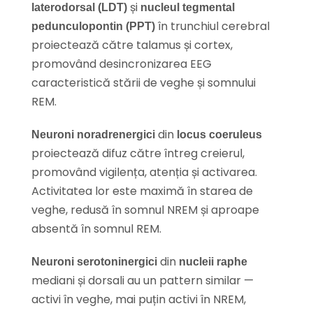
și
laterodorsal (LDT)
nucleul tegmental
în trunchiul cerebral
pedunculopontin (PPT)
proiectează către talamus și cortex,
promovând desincronizarea EEG
caracteristică stării de veghe și somnului
REM.
din
Neuroni noradrenergici
locus coeruleus
proiectează difuz către întreg creierul,
promovând vigilența, atenția și activarea.
Activitatea lor este maximă în starea de
veghe, redusă în somnul NREM și aproape
absentă în somnul REM.
din
Neuroni serotoninergici
nucleii raphe
mediani și dorsali au un pattern similar —
activi în veghe, mai puțin activi în NREM,