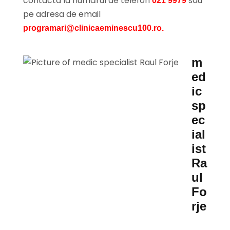
contacta la numărul de telefon
sau
021 9979
pe adresa de email
programari@clinicaeminescu100.ro.
m
ed
ic
sp
ec
ial
ist
Ra
ul
Fo
rje