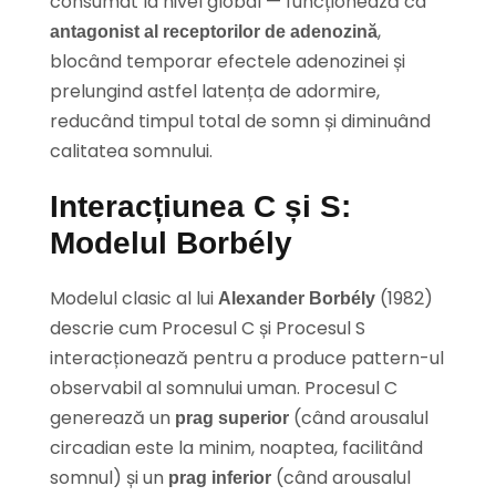
consumat la nivel global — funcționează ca
,
antagonist al receptorilor de adenozină
blocând temporar efectele adenozinei și
prelungind astfel latența de adormire,
reducând timpul total de somn și diminuând
calitatea somnului.
Interacțiunea C și S:
Modelul Borbély
Modelul clasic al lui
(1982)
Alexander Borbély
descrie cum Procesul C și Procesul S
interacționează pentru a produce pattern-ul
observabil al somnului uman. Procesul C
generează un
(când arousalul
prag superior
circadian este la minim, noaptea, facilitând
somnul) și un
(când arousalul
prag inferior