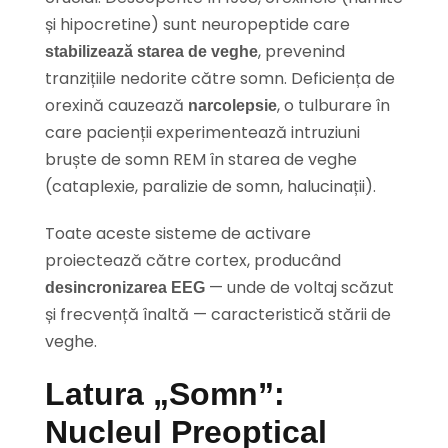
și hipocretine) sunt neuropeptide care
, prevenind
stabilizează starea de veghe
tranzițiile nedorite către somn. Deficiența de
orexină cauzează
, o tulburare în
narcolepsie
care pacienții experimentează intruziuni
bruște de somn REM în starea de veghe
(cataplexie, paralizie de somn, halucinații).
Toate aceste sisteme de activare
proiectează către cortex, producând
— unde de voltaj scăzut
desincronizarea EEG
și frecvență înaltă — caracteristică stării de
veghe.
Latura „Somn”:
Nucleul Preoptical