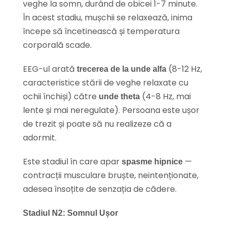
veghe la somn, durând de obicei 1-7 minute.
În acest stadiu, mușchii se relaxează, inima
începe să încetinească și temperatura
corporală scade.
EEG-ul arată
(8-12 Hz,
trecerea de la unde alfa
caracteristice stării de veghe relaxate cu
ochii închiși) către
(4-8 Hz, mai
unde theta
lente și mai neregulate). Persoana este ușor
de trezit și poate să nu realizeze că a
adormit.
Este stadiul în care apar
—
spasme hipnice
contracții musculare bruște, neintenționate,
adesea însoțite de senzația de cădere.
Stadiul N2: Somnul Ușor