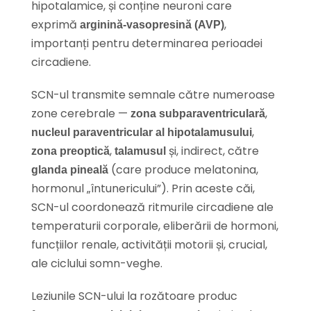
hipotalamice, și conține neuroni care
exprimă
,
arginină-vasopresină (AVP)
importanți pentru determinarea perioadei
circadiene.
SCN-ul transmite semnale către numeroase
zone cerebrale —
,
zona subparaventriculară
,
nucleul paraventricular al hipotalamusului
,
și, indirect, către
zona preoptică
talamusul
(care produce melatonina,
glanda pineală
hormonul „întunericului”). Prin aceste căi,
SCN-ul coordonează ritmurile circadiene ale
temperaturii corporale, eliberării de hormoni,
funcțiilor renale, activității motorii și, crucial,
ale ciclului somn-veghe.
Leziunile SCN-ului la rozătoare produc