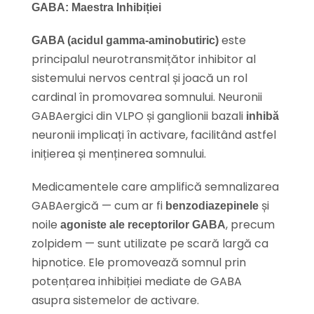
GABA: Maestra Inhibiției
este
GABA (acidul gamma-aminobutiric)
principalul neurotransmițător inhibitor al
sistemului nervos central și joacă un rol
cardinal în promovarea somnului. Neuronii
GABAergici din VLPO și ganglionii bazali
inhibă
neuronii implicați în activare, facilitând astfel
inițierea și menținerea somnului.
Medicamentele care amplifică semnalizarea
GABAergică — cum ar fi
și
benzodiazepinele
noile
, precum
agoniste ale receptorilor GABA
zolpidem — sunt utilizate pe scară largă ca
hipnotice. Ele promovează somnul prin
potențarea inhibiției mediate de GABA
asupra sistemelor de activare.