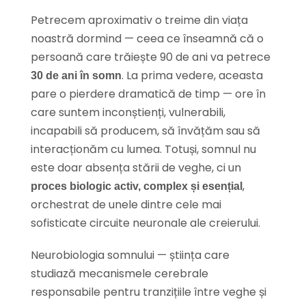
Petrecem aproximativ o treime din viața
noastră dormind — ceea ce înseamnă că o
persoană care trăiește 90 de ani va petrece
. La prima vedere, aceasta
30 de ani în somn
pare o pierdere dramatică de timp — ore în
care suntem inconștienți, vulnerabili,
incapabili să producem, să învățăm sau să
interacționăm cu lumea. Totuși, somnul nu
este doar absența stării de veghe, ci un
,
proces biologic activ, complex și esențial
orchestrat de unele dintre cele mai
sofisticate circuite neuronale ale creierului.
Neurobiologia somnului — știința care
studiază mecanismele cerebrale
responsabile pentru tranzițiile între veghe și