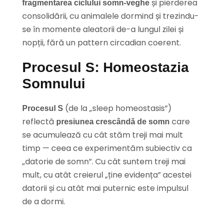
și pierderea
fragmentarea ciclului somn-veghe
consolidării, cu animalele dormind și trezindu-
se în momente aleatorii de-a lungul zilei și
nopții, fără un pattern circadian coerent.
Procesul S: Homeostazia
Somnului
(de la „sleep homeostasis”)
Procesul S
reflectă
care
presiunea crescândă de somn
se acumulează cu cât stăm treji mai mult
timp — ceea ce experimentăm subiectiv ca
„datorie de somn”. Cu cât suntem treji mai
mult, cu atât creierul „ține evidența” acestei
datorii și cu atât mai puternic este impulsul
de a dormi.