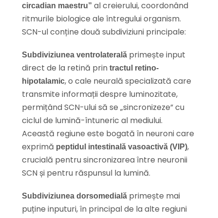
al creierului, coordonând
circadian maestru”
ritmurile biologice ale întregului organism.
SCN-ul conține două subdiviziuni principale:
primește input
Subdiviziunea ventrolaterală
direct de la retină prin
tractul retino-
, o cale neurală specializată care
hipotalamic
transmite informații despre luminozitate,
permițând SCN-ului să se „sincronizeze” cu
ciclul de lumină-întuneric al mediului.
Această regiune este bogată în neuroni care
exprimă
,
peptidul intestinală vasoactivă (VIP)
crucială pentru sincronizarea între neuronii
SCN și pentru răspunsul la lumină.
primește mai
Subdiviziunea dorsomedială
puține inputuri, în principal de la alte regiuni