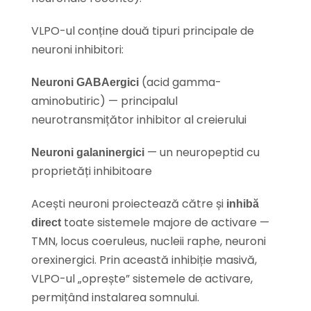
VLPO-ul conține două tipuri principale de
neuroni inhibitori:
(acid gamma-
Neuroni GABAergici
aminobutiric) — principalul
neurotransmițător inhibitor al creierului
— un neuropeptid cu
Neuroni galaninergici
proprietăți inhibitoare
Acești neuroni proiectează către și
inhibă
toate sistemele majore de activare —
direct
TMN, locus coeruleus, nucleii raphe, neuroni
orexinergici. Prin această inhibiție masivă,
VLPO-ul „oprește” sistemele de activare,
permițând instalarea somnului.