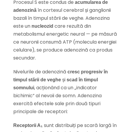
Procesul S este condus de
acumularea de
în cortexul cerebral și ganglionii
adenozină
bazali în timpul stării de veghe. Adenozina
este un
care rezultă din
nucleozid
metabolismul energetic neural — pe măsură
ce neuronii consumă ATP (molecula energiei
celulare), se produce adenozină ca produs
secundar.
Nivelurile de adenozină
cresc progresiv în
și
timpul stării de veghe
scad în timpul
, acționând ca un „indicator
somnului
bichimic” al nevoii de somn. Adenozina
exercită efectele sale prin două tipuri
principale de receptori:
sunt distribuiți pe scară largă în
Receptorii A₁