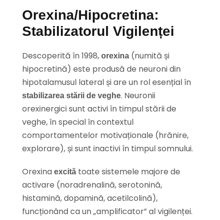
Orexina/Hipocretina:
Stabilizatorul Vigilenței
Descoperită în 1998,
(numită și
orexina
hipocretină) este produsă de neuroni din
hipotalamusul lateral și are un rol esențial în
. Neuronii
stabilizarea stării de veghe
orexinergici sunt activi în timpul stării de
veghe, în special în contextul
comportamentelor motivaționale (hrănire,
explorare), și sunt inactivi în timpul somnului.
Orexina
toate sistemele majore de
excită
activare (noradrenalină, serotonină,
histamină, dopamină, acetilcolină),
funcționând ca un „amplificator” al vigilenței.