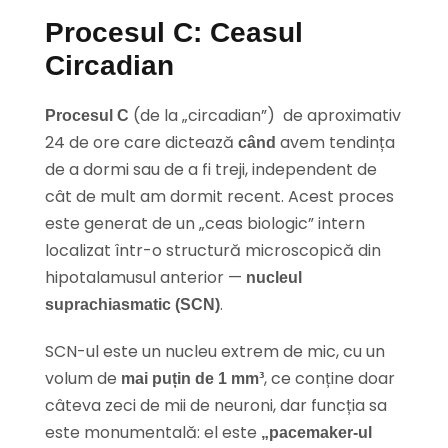
Procesul C: Ceasul
Circadian
(de la „circadian”) de aproximativ
Procesul C
24 de ore care dictează
avem tendința
când
de a dormi sau de a fi treji, independent de
cât de mult am dormit recent. Acest proces
este generat de un „ceas biologic” intern
localizat într-o structură microscopică din
hipotalamusul anterior —
nucleul
.
suprachiasmatic (SCN)
SCN-ul este un nucleu extrem de mic, cu un
volum de
, ce conține doar
mai puțin de 1 mm³
câteva zeci de mii de neuroni, dar funcția sa
este monumentală: el este
„pacemaker-ul