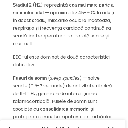
(N2) reprezintă
Stadiul 2
cea mai mare parte a
— aproximativ 45-60% la adulți.
somnului total
În acest stadiu, mișcările oculare încetează,
respirația și frecvența cardiacă continuă să
scadă, iar temperatura corporală scade și
mai mult.
EEG-ul este dominat de două caracteristici
distinctive:
(
) — salve
Fusuri de somn
sleep spindles
scurte (0.5-2 secunde) de activitate ritmică
de 11-16 Hz, generate de interacțiunea
talamocorticală. Fusele de somn sunt
asociate cu
și
consolidarea memoriei
protejarea somnului împotriva perturbărilor
externe.