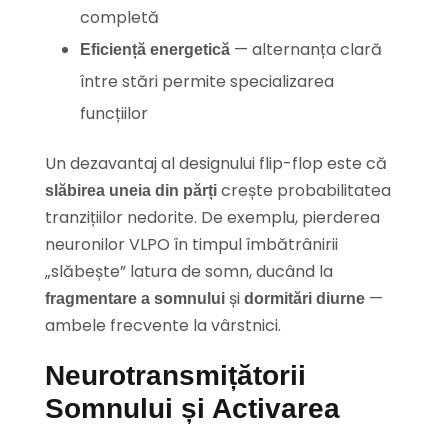
completă
— alternanța clară
Eficiență energetică
între stări permite specializarea
funcțiilor
Un dezavantaj al designului flip-flop este că
crește probabilitatea
slăbirea uneia din părți
tranzițiilor nedorite. De exemplu, pierderea
neuronilor VLPO în timpul îmbătrânirii
„slăbește” latura de somn, ducând la
și
—
fragmentare a somnului
dormitări diurne
ambele frecvente la vârstnici.
Neurotransmițătorii
Somnului și Activarea