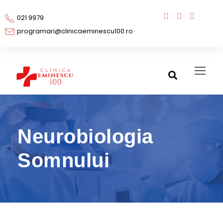
021 9979
programari@clinicaeminescu100.ro
Neurobiologia
Somnului