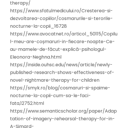
therapy/
https://www.sfatulmedicului.ro/Cresterea-si-
dezvoltarea-copiilor/cosmarurile-si-terorile-
nocturne-la-copii_16728
https://www.avocatnet.ro/articol_50115/Copilu
l-meu-are-coșmaruri-in-fiecare-noapte-Ce-
au-mamele-de-făcut-explică-psihologul-
Eleonora-Neghna.html
https://inside.ouhsc.edu/news/article/newly-
published-research-shows-effectiveness-of-
novel-nightmare-therapy-for-children
https://smyk.ro/blog/cosmaruri-si-spaime-
nocturne-la-copii-cum-sa-le-faci-
fata,12752.html
https://www.semanticscholar.org/paper/Adap
tation-of-imagery-rehearsal-therapy-for-in-
A-Simard-