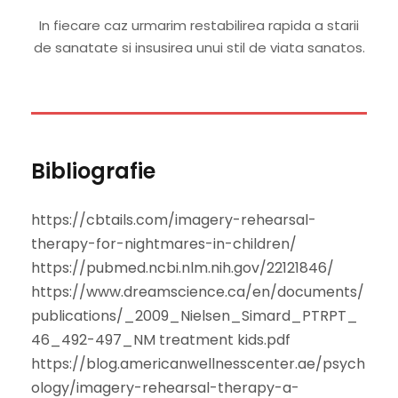
In fiecare caz urmarim restabilirea rapida a starii
de sanatate si insusirea unui stil de viata sanatos.
Bibliografie
https://cbtails.com/imagery-rehearsal-
therapy-for-nightmares-in-children/
https://pubmed.ncbi.nlm.nih.gov/22121846/
https://www.dreamscience.ca/en/documents/
publications/_2009_Nielsen_Simard_PTRPT_
46_492-497_NM treatment kids.pdf
https://blog.americanwellnesscenter.ae/psych
ology/imagery-rehearsal-therapy-a-