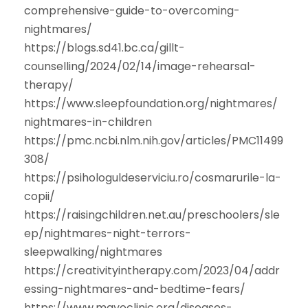
comprehensive-guide-to-overcoming-
nightmares/
https://blogs.sd41.bc.ca/gillt-
counselling/2024/02/14/image-rehearsal-
therapy/
https://www.sleepfoundation.org/nightmares/
nightmares-in-children
https://pmc.ncbi.nlm.nih.gov/articles/PMC11499
308/
https://psihologuldeserviciu.ro/cosmarurile-la-
copii/
https://raisingchildren.net.au/preschoolers/sle
ep/nightmares-night-terrors-
sleepwalking/nightmares
https://creativityintherapy.com/2023/04/addr
essing-nightmares-and-bedtime-fears/
https://www.mayoclinic.org/diseases-