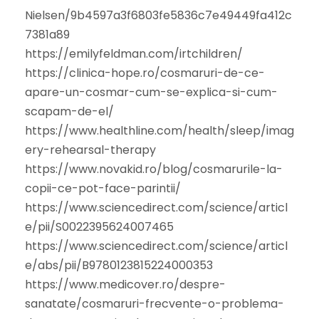
Nielsen/9b4597a3f6803fe5836c7e49449fa412c
7381a89
https://emilyfeldman.com/irtchildren/
https://clinica-hope.ro/cosmaruri-de-ce-
apare-un-cosmar-cum-se-explica-si-cum-
scapam-de-el/
https://www.healthline.com/health/sleep/imag
ery-rehearsal-therapy
https://www.novakid.ro/blog/cosmarurile-la-
copii-ce-pot-face-parintii/
https://www.sciencedirect.com/science/articl
e/pii/S0022395624007465
https://www.sciencedirect.com/science/articl
e/abs/pii/B9780123815224000353
https://www.medicover.ro/despre-
sanatate/cosmaruri-frecvente-o-problema-