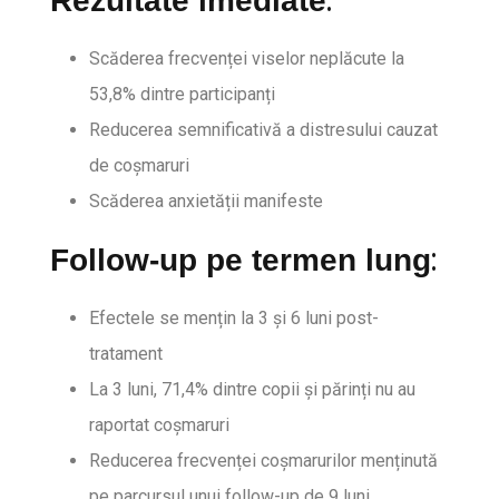
:
Rezultate imediate
Scăderea frecvenței viselor neplăcute la
53,8% dintre participanți
Reducerea semnificativă a distresului cauzat
de coșmaruri
Scăderea anxietății manifeste
:
Follow-up pe termen lung
Efectele se mențin la 3 și 6 luni post-
tratament
La 3 luni, 71,4% dintre copii și părinți nu au
raportat coșmaruri
Reducerea frecvenței coșmarurilor menținută
pe parcursul unui follow-up de 9 luni