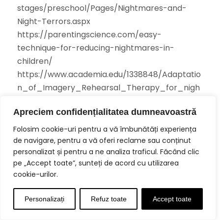
stages/preschool/Pages/Nightmares-and-
Night-Terrors.aspx
https://parentingscience.com/easy-
technique-for-reducing-nightmares-in-
children/
https://www.academia.edu/1338848/Adaptatio
n_of_Imagery_Rehearsal_Therapy_for_nigh
tmares_in_children_a_brief_report_2009_
Apreciem confidențialitatea dumneavoastră
https://www.ptsd.va.gov/professional/articles/
article-pdf/id09827.pdf
Folosim cookie-uri pentru a vă îmbunătăți experiența
https://pmc.ncbi.nlm.nih.gov/articles/PMC8497
de navigare, pentru a vă oferi reclame sau conținut
personalizat și pentru a ne analiza traficul. Făcând clic
017/
pe „Accept toate”, sunteți de acord cu utilizarea
https://www.frontiersin.org/journals/psychiatry
cookie-urilor.
/articles/10.3389/fpsyt.2025.1515032/full
https://www.kidshealth.org.nz/nightmares-
Personalizați
Refuz toate
Accept toate
night-terrors