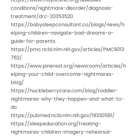
conditions/nightmare-disorder/diagnosis-
treatment/drc-20353520
https://babysleepconsultant.co/blogs/news/h
elping-children-navigate-bad-dreams-a-
guide-for-parents
https://pmc.ncbi.nlm.nih.gov/articles/PMC9013
762/
https://www.pinerest.org/newsroom/articles/h
elping-your-child-overcome-nightmares-
blog/
https://huckleberrycare.com/blog/toddler-
nightmares-why-they-happen-and-what-to-
do
https://pubmed.ncbi.nlm.nih.gov/19330581/
https://sleepeducation.org/treating-
nightmares-children-imagery-rehearsal-