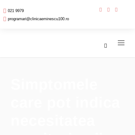
021 9979
programari@clinicaeminescu100.ro
Simptomele
care pot indica
necesitatea