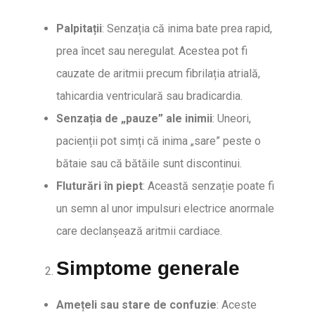
Palpitații
: Senzația că inima bate prea rapid,
prea încet sau neregulat. Acestea pot fi
cauzate de aritmii precum fibrilația atrială,
tahicardia ventriculară sau bradicardia.
Senzația de „pauze” ale inimii
: Uneori,
pacienții pot simți că inima „sare” peste o
bătaie sau că bătăile sunt discontinui.
Fluturări în piept
: Această senzație poate fi
un semn al unor impulsuri electrice anormale
care declanșează aritmii cardiace.
Simptome generale
Amețeli sau stare de confuzie
: Aceste