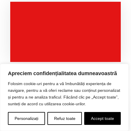
Cum sa-ti accesezi metabolismul in mod
Apreciem confidențialitatea dumneavoastră
sanatos : Ghid complet bazat pe stiinta
Folosim cookie-uri pentru a vă îmbunătăți experiența de
navigare, pentru a vă oferi reclame sau conținut personalizat
și pentru a ne analiza traficul. Făcând clic pe „Accept toate”,
sunteți de acord cu utilizarea cookie-urilor.
Personalizați
Refuz toate
Accept toate