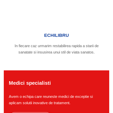
ECHILIBRU
In fiecare caz urmarim restabilirea rapida a starii de
sanatate si insusirea unui stil de viata sanatos.
Medici specialisti
Avem o echipa care reuneste medici de exceptie si
aplicam solutii inovative de tratament.