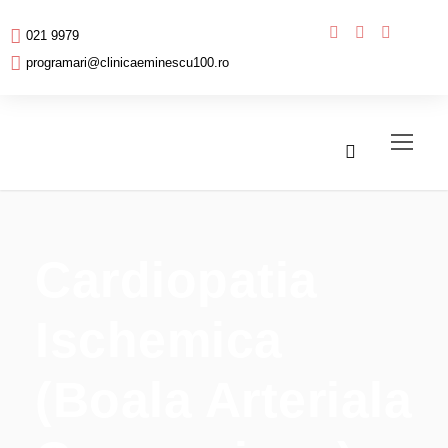
021 9979
programari@clinicaeminescu100.ro
Cardiopatia
Ischemica
(Boala Arteriala