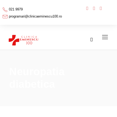
021 9979
programari@clinicaeminescu100.ro
Neuropatia
diabetica