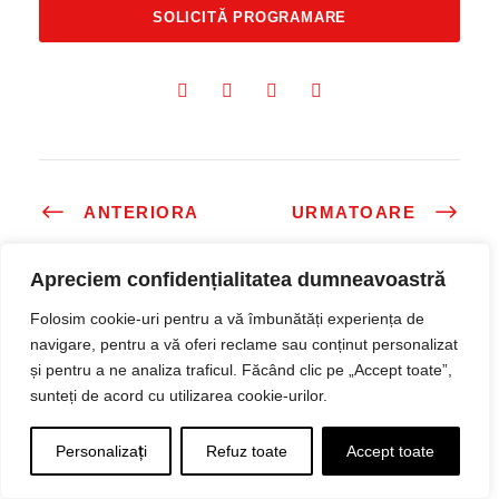
ANTERIORA
URMATOARE
Apreciem confidențialitatea dumneavoastră
Folosim cookie-uri pentru a vă îmbunătăți experiența de
Postari asemanatoare
navigare, pentru a vă oferi reclame sau conținut personalizat
și pentru a ne analiza traficul. Făcând clic pe „Accept toate”,
sunteți de acord cu utilizarea cookie-urilor.
Cum sa-ti accesezi metabolismul in mod
Personalizați
Refuz toate
Accept toate
sanatos : Ghid complet bazat pe stiinta