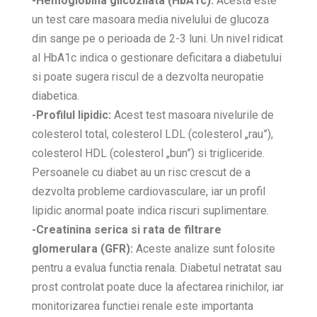
-Hemoglobina glicozilata (HbA1c):
Acesta este
un test care masoara media nivelului de glucoza
din sange pe o perioada de 2-3 luni. Un nivel ridicat
al HbA1c indica o gestionare deficitara a diabetului
si poate sugera riscul de a dezvolta neuropatie
diabetica.
-Profilul lipidic:
Acest test masoara nivelurile de
colesterol total, colesterol LDL (colesterol „rau”),
colesterol HDL (colesterol „bun”) si trigliceride.
Persoanele cu diabet au un risc crescut de a
dezvolta probleme cardiovasculare, iar un profil
lipidic anormal poate indica riscuri suplimentare.
-Creatinina serica si rata de filtrare
glomerulara (GFR):
Aceste analize sunt folosite
pentru a evalua functia renala. Diabetul netratat sau
prost controlat poate duce la afectarea rinichilor, iar
monitorizarea functiei renale este importanta