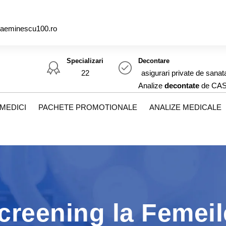
caeminescu100.ro
Specializari
Decontare
22
asigurari private de sanat
Analize
decontate
de CA
MEDICI
PACHETE PROMOTIONALE
ANALIZE MEDICALE
creening la Femeil