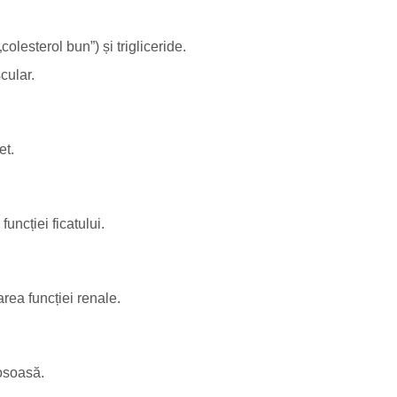
colesterol bun”) și trigliceride.
cular.
et.
uncției ficatului.
area funcției renale.
osoasă.