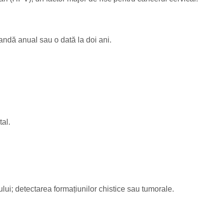
ndă anual sau o dată la doi ani.
al.
erului; detectarea formațiunilor chistice sau tumorale.