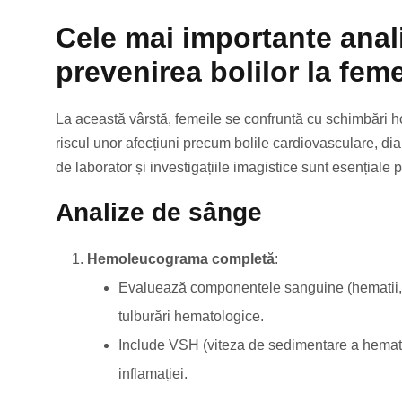
Cele mai importante anal
prevenirea bolilor la feme
La această vârstă, femeile se confruntă cu schimbări h
riscul unor afecțiuni precum bolile cardiovasculare, di
de laborator și investigațiile imagistice sunt esențiale
Analize de sânge
Hemoleucograma completă
:
Evaluează componentele sanguine (hematii, le
tulburări hematologice.
Include VSH (viteza de sedimentare a hematii
inflamației.