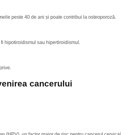
meile peste 40 de ani și poate contribui la osteoporoză.
fi hipotiroidismul sau hipertiroidismul.
prive.
venirea cancerului
an (HPV), un factor major de risc pentru cancerul cervical.