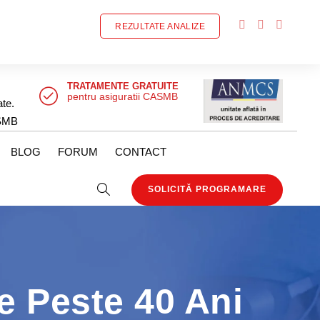
REZULTATE ANALIZE
TRATAMENTE GRATUITE
pentru asiguratii CASMB
ate.
SMB
BLOG
FORUM
CONTACT
SOLICITĂ PROGRAMARE
e Peste 40 Ani