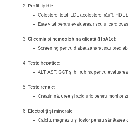
Profil lipidic
:
Colesterol total, LDL („colesterol rău”), HDL („
Este vital pentru evaluarea riscului cardiovas
Glicemia și hemoglobina glicată (HbA1c)
:
Screening pentru diabet zaharat sau prediab
Teste hepatice
:
ALT, AST, GGT și bilirubina pentru evaluarea f
Teste renale
:
Creatinină, uree și acid uric pentru monitoriz
Electroliți și minerale
:
Calciu, magneziu și fosfor pentru sănătatea 