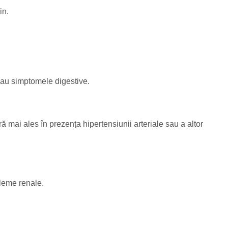
in.
 sau simptomele digestive.
 mai ales în prezența hipertensiunii arteriale sau a altor
bleme renale.