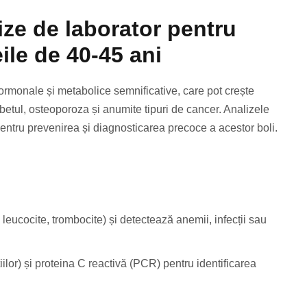
ize de laborator pentru
ile de 40-45 ani
ormonale și metabolice semnificative, care pot crește
abetul, osteoporoza și anumite tipuri de cancer. Analizele
 pentru prevenirea și diagnosticarea precoce a acestor boli.
ucocite, trombocite) și detectează anemii, infecții sau
lor) și proteina C reactivă (PCR) pentru identificarea