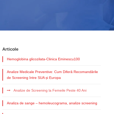
Articole
Hemoglobina glicozilata-Clinica Eminescu100
Analize Medicale Preventive: Cum Diferă Recomandările
de Screening între SUA și Europa
Analize de Screening la Femeile Peste 40 Ani
Analiza de sange – hemoleucograma, analize screening