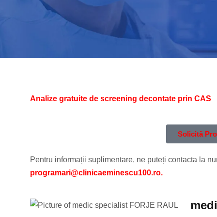
Analize gratuite de screening decontate prin CAS
Solicită P
Pentru informații suplimentare, ne puteți contacta la n
programari@clinicaeminescu100.ro.
medi