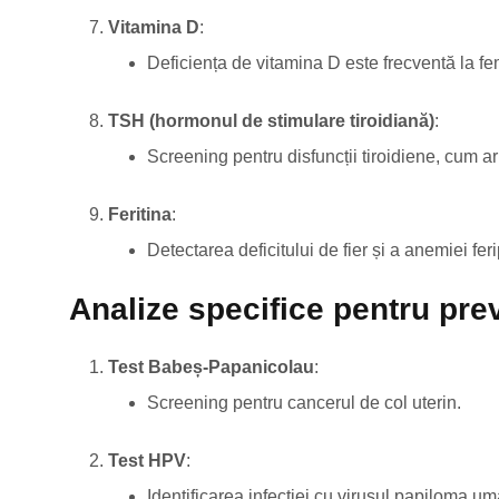
Vitamina D
:
Deficiența de vitamina D este frecventă la fe
TSH (hormonul de stimulare tiroidiană)
:
Screening pentru disfuncții tiroidiene, cum ar 
Feritina
:
Detectarea deficitului de fier și a anemiei feri
Analize specifice pentru pre
Test Babeș-Papanicolau
:
Screening pentru cancerul de col uterin.
Test HPV
:
Identificarea infecției cu virusul papiloma um