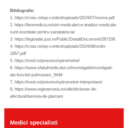
Bibliografie:
1. https://cnas.ro/wp-content/uploads/2024/07/norme.pdf
2. https://leomedica.ro/stiri-medicale/ce-analize-medicale-
sunt-esentiale-pentru-sanatatea-ta/
3. https://legislatie.just.ro/Public/DetaliiDocument/287206
4. https://cnas.ro/wp-content/uploads/2024/08/ordin-
1857.pdf
5. https://med.ro/pneumo/spirometrie/
6. https://www.sfatulmedicului.ro/Investigatii/investigatii-
ale-functiei-pulmonare_9446
7. https://med.ro/pneumo/spirometrie-interpretare/
8. https://www.reginamaria.ro/utile/dictionar-de-
afectiuni/durerea-de-plamani
Medici specialisti