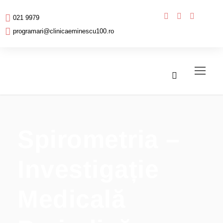
021 9979
programari@clinicaeminescu100.ro
Spirometria –
Investigație
Medicală