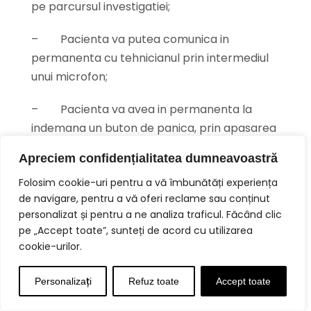
pe parcursul investigatiei;
–
Pacienta va putea comunica in
permanenta cu tehnicianul prin intermediul
unui microfon;
–
Pacienta va avea in permanenta la
indemana un buton de panica, prin apasarea
caruia investigatia se opreste iar tehnicianul
Apreciem confidențialitatea dumneavoastră
revine imediat in sala de examinare;
Folosim cookie-uri pentru a vă îmbunătăți experiența
–
Investigatia se poate opri in orice
de navigare, pentru a vă oferi reclame sau conținut
personalizat și pentru a ne analiza traficul. Făcând clic
moment, daca pacienta solicita acest lucru.
pe „Accept toate”, sunteți de acord cu utilizarea
cookie-urilor.
Concluzie
Personalizați
Refuz toate
Accept toate
In concluzie, RMN-ul mamar reprezinta cea
mai eficienta, moderna si precisa investigatie