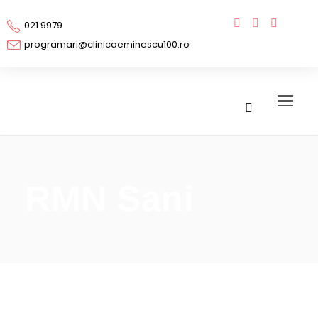
021 9979
programari@clinicaeminescu100.ro
RMN Sani