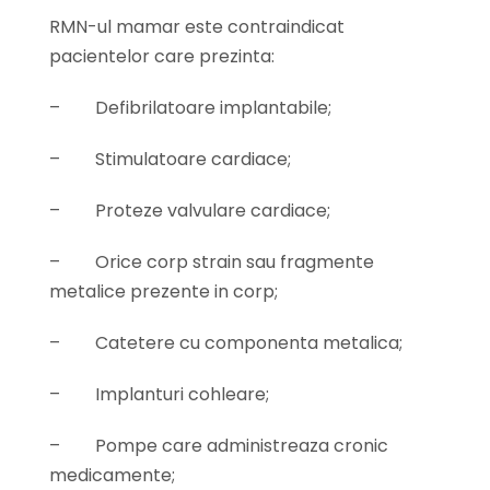
RMN-ul mamar este contraindicat
pacientelor care prezinta:
–
Defibrilatoare implantabile;
–
Stimulatoare cardiace;
–
Proteze valvulare cardiace;
–
Orice corp strain sau fragmente
metalice prezente in corp;
–
Catetere cu componenta metalica;
–
Implanturi cohleare;
–
Pompe care administreaza cronic
medicamente;