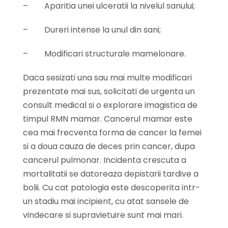
–
Aparitia unei ulceratii la nivelul sanului;
–
Dureri intense la unul din sani;
–
Modificari structurale mamelonare.
Daca sesizati una sau mai multe modificari
prezentate mai sus, solicitati de urgenta un
consult medical si o explorare imagistica de
timpul RMN mamar. Cancerul mamar este
cea mai frecventa forma de cancer la femei
si a doua cauza de deces prin cancer, dupa
cancerul pulmonar. Incidenta crescuta a
mortalitatii se datoreaza depistarii tardive a
bolii. Cu cat patologia este descoperita intr-
un stadiu mai incipient, cu atat sansele de
vindecare si supravietuire sunt mai mari.