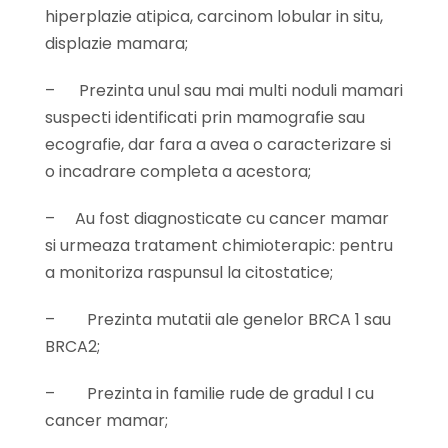
hiperplazie atipica, carcinom lobular in situ,
displazie mamara;
–
Prezinta unul sau mai multi noduli mamari
suspecti identificati prin mamografie sau
ecografie, dar fara a avea o caracterizare si
o incadrare completa a acestora;
–
Au fost diagnosticate cu cancer mamar
si urmeaza tratament chimioterapic: pentru
a monitoriza raspunsul la citostatice;
–
Prezinta mutatii ale genelor BRCA 1 sau
BRCA2;
–
Prezinta in familie rude de gradul I cu
cancer mamar;