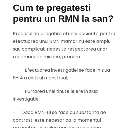
Cum te pregatesti
pentru un RMN la san?
Procesul de pregatire al unei paciente pentru
efectuarea unui RMN mamar nu este amplu
sau complicat; necesita respectarea unor
recomandari minime, precum:
–
Efectuarea investigatiei se face in ziua
6-14 a ciclului menstrual;
–
Purtarea unei tinute lejere in ziua
investigatiei:
–
Daca RMN-ul se face cu substanta de
contrast, este necesar ca la momentul
prezentarii in clinica pacienta sa detina