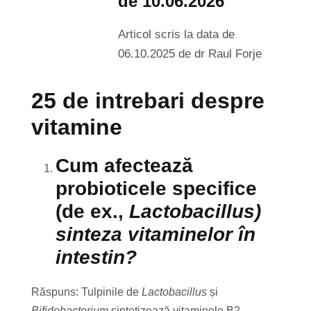
de 10.06.2026
Articol scris la data de
06.10.2025 de dr Raul Forje
25 de intrebari despre
vitamine
Cum afectează
probioticele specifice
(de ex.,
Lactobacillus)
sinteza vitaminelor în
intestin?
Răspuns: Tulpinile de
Lactobacillus
și
Bifidobacterium
sintetizează vitaminele B2