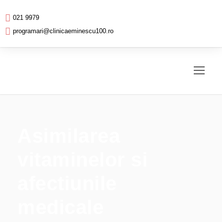
021 9979
programari@clinicaeminescu100.ro
Asimilarea
vitaminelor si
afectiunile
medicale