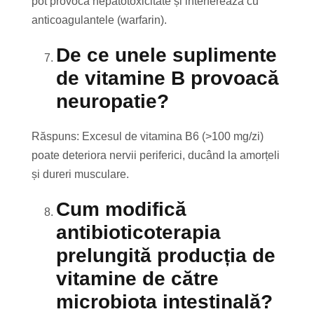
pot provoca hepatotoxicitate și interferează cu
anticoagulantele (warfarin).
De ce unele suplimente
de vitamine B provoacă
neuropatie?
Răspuns: Excesul de vitamina B6 (>100 mg/zi)
poate deteriora nervii periferici, ducând la amorțeli
și dureri musculare.
Cum modifică
antibioticoterapia
prelungită producția de
vitamine de către
microbiota intestinală?