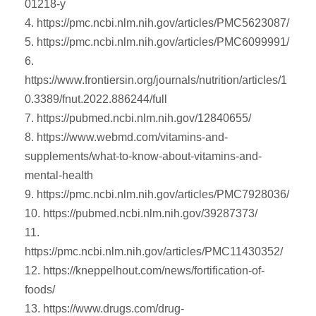
01218-y
4. https://pmc.ncbi.nlm.nih.gov/articles/PMC5623087/
5. https://pmc.ncbi.nlm.nih.gov/articles/PMC6099991/
6.
https://www.frontiersin.org/journals/nutrition/articles/1
0.3389/fnut.2022.886244/full
7. https://pubmed.ncbi.nlm.nih.gov/12840655/
8. https://www.webmd.com/vitamins-and-
supplements/what-to-know-about-vitamins-and-
mental-health
9. https://pmc.ncbi.nlm.nih.gov/articles/PMC7928036/
10. https://pubmed.ncbi.nlm.nih.gov/39287373/
11.
https://pmc.ncbi.nlm.nih.gov/articles/PMC11430352/
12. https://kneppelhout.com/news/fortification-of-
foods/
13. https://www.drugs.com/drug-